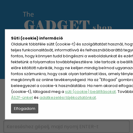
Süti (cookie) információ
Oldalunk többféle sütit (cookie-t) és szolgáltatást használ, ho
teljes funkcionalitását, informatívvá és felhasználóbaráttá teg
MENÜ MEGNYITÁSA
fontos, hogy könnyen tudd böngészni a weboldalunkat és ezér
fektetünk a folyamatos továbbfejlesztésre. Ide tartozik a beáll
előre kitöltött rubrikák, hogy ne kelljen mindig beírnod ugyana
REGISZTRÁCIÓ
BELÉPÉS
fontos számunkra, hogy csak olyan tartalmat láss, amely tényl
megkönnyíti az online tevékenységeid. Ha az "Elfogad" gombra 
beleegyezel a cookie-k használatába. Ha nem akarod elfogadn
KATEGÓRIÁK
HETI AJÁNLAT
(cookie-t), látogasd meg a
süti (cookie) beállításokat
. Tovább
ÁSZF-ünket
és
adatkezelési tájékoztatónkat
.
ÚJDONSÁGOK
NÉPSZERŰ
Elfogadom
PÁRSZÁZAS