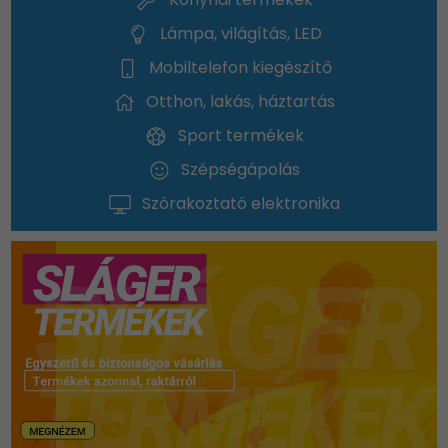
Lámpa, világítás, LED
Mobiltelefon kiegészítő
Otthon, lakás, háztartás
Sport termékek
Szépségápolás
Szórakoztató elektronika