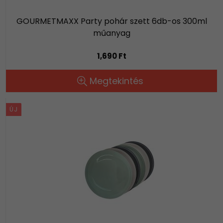
GOURMETMAXX Party pohár szett 6db-os 300ml
műanyag
1,690 Ft
Megtekintés
ÚJ