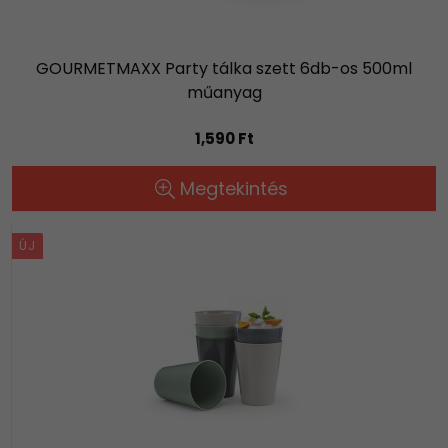
GOURMETMAXX Party tálka szett 6db-os 500ml
műanyag
1,590 Ft
Megtekintés
ÚJ