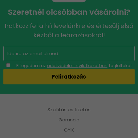
Szeretnél olcsóbban vásárolni?
Iratkozz fel a hírlevelünkre és értesülj első
kézből a leárazásokról!
Elfogadom az
adatvédelmi nyilatkozatban
foglaltakat
Szállítás és fizetés
Garancia
GYIK