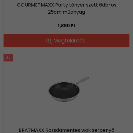
GOURMETMAXX Party tányér szett 6db-os
25cm műanyag
1,890 Ft
Megtekintés
ÚJ
BRATMAXX Rozsdamentes wok serpenyő