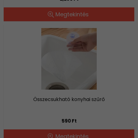
Megtekintés
Összecsukható konyhai szűrő
590 Ft
Megtekintés