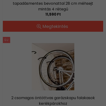
tapadásmentes bevonattal 28 cm méhsejt
mintás 4 rétegű
11,590 Ft
Megtekintés
ÚJ
2 csomagos öntöttvas garázskapu falakasok
kerékpárokhoz