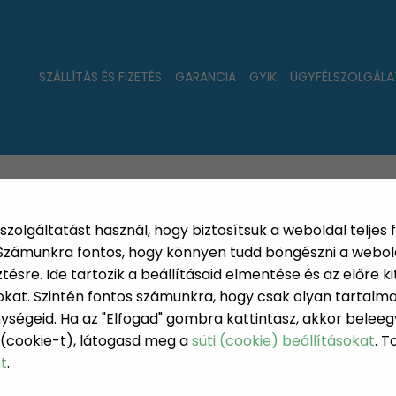
SZÁLLÍTÁS ÉS FIZETÉS
GARANCIA
GYIK
ÜGYFÉLSZOLGÁLA
LAT
ÚJDONSÁGOK
NÉPSZERŰ
PÁRSZÁZAS
szolgáltatást használ, hogy biztosítsuk a weboldal teljes 
. Számunkra fontos, hogy könnyen tudd böngészni a webol
sre. Ide tartozik a beállításaid elmentése és az előre kit
at. Szintén fontos számunkra, hogy csak olyan tartalmat
ységeid. Ha az "Elfogad" gombra kattintasz, akkor beleeg
BIZTON
 (cookie-t), látogasd meg a
süti (cookie) beállításokat
. 
N, LAKÁS, HÁZTARTÁS
at
.