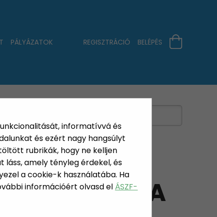
T
PÁLYÁZATOK
REGISZTRÁCIÓ
BELÉPÉS
funkcionalitását, informatívvá és
dalunkat és ezért nagy hangsúlyt
öltött rubrikák, hogy ne kelljen
 láss, amely tényleg érdekel, és
yezel a cookie-k használatába. Ha
SÁGTECHNIKA
További információért olvasd el
ÁSZF-