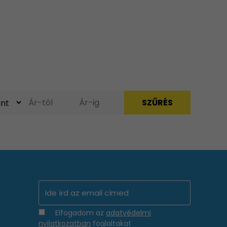
Elfogadom az
adatvédelmi
nyilatkozatban
foglaltakat