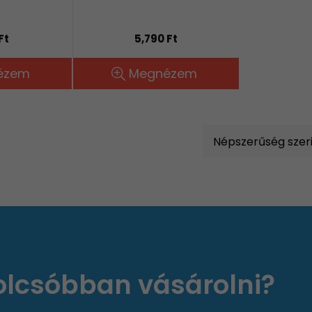
Ft
5,790 Ft
ézem
Megnézem
 olcsóbban vásárolni?