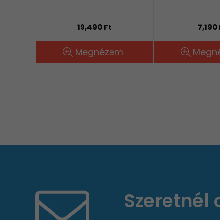
19,490 Ft
7,190 
Megnézem
Megn
Szeretnél