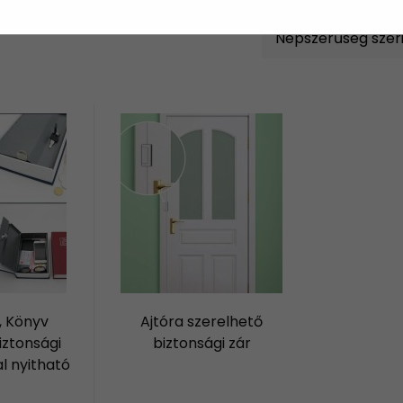
, Könyv
Ajtóra szerelhető
iztonsági
biztonsági zár
l nyitható