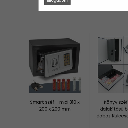
Elfogadom
Smart széf - midi 310 x
Könyv széf
200 x 200 mm
kialakítású b
doboz Kulccsa