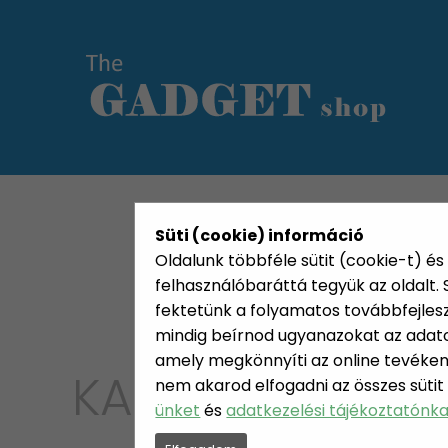
KATEGÓRIÁK
HETI AJÁN
Süti (cookie) információ
Oldalunk többféle sütit (cookie-t) és 
felhasználóbaráttá tegyük az oldalt
fektetünk a folyamatos továbbfejleszté
mindig beírnod ugyanazokat az adatok
amely megkönnyíti az online tevéken
KATEGÓRIA
nem akarod elfogadni az összes sütit
OTTHO
ünket
és
adatkezelési tájékoztatónk