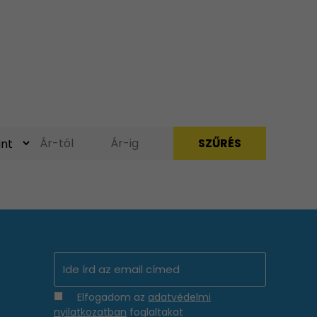
Elfogadom az
adatvédelmi
nyilatkozatban
foglaltakat