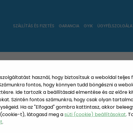
SZÁLLÍTÁS ÉS FIZETÉS
GARANCIA
GYIK
ÜGYFÉLSZOLGÁLA
LAT
ÚJDONSÁGOK
NÉPSZERŰ
PÁRSZÁZAS
szolgáltatást használ, hogy biztosítsuk a weboldal teljes 
. Számunkra fontos, hogy könnyen tudd böngészni a webol
sre. Ide tartozik a beállításaid elmentése és az előre kit
at. Szintén fontos számunkra, hogy csak olyan tartalmat
ységeid. Ha az "Elfogad" gombra kattintasz, akkor beleeg
JÁTÉK SZ
 (cookie-t), látogasd meg a
süti (cookie) beállításokat
. 
 PARTY KELLÉKEK
at
.