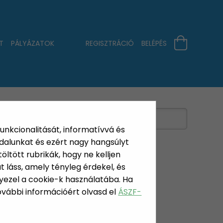
T
PÁLYÁZATOK
REGISZTRÁCIÓ
BELÉPÉS
funkcionalitását, informatívvá és
dalunkat és ezért nagy hangsúlyt
öltött rubrikák, hogy ne kelljen
 láss, amely tényleg érdekel, és
yezel a cookie-k használatába. Ha
ERSZÁMOK
További információért olvasd el
ÁSZF-