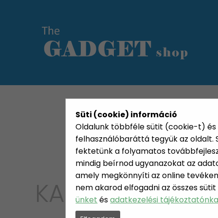
KATEGÓRIÁK
HETI AJÁN
Süti (cookie) információ
Oldalunk többféle sütit (cookie-t) és 
felhasználóbaráttá tegyük az oldalt
fektetünk a folyamatos továbbfejleszté
mindig beírnod ugyanazokat az adatok
amely megkönnyíti az online tevéken
KATEGÓRIA
nem akarod elfogadni az összes sütit
JÁTÉK,
ünket
és
adatkezelési tájékoztatónk