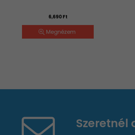
6,690 Ft
Megnézem
Szeretnél