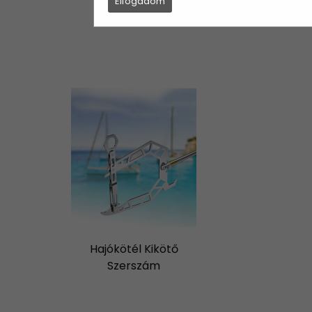
Elfogadom
Hajókötél Kikötő
Szerszám