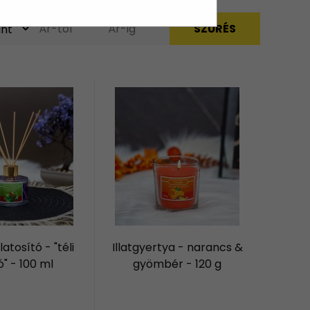
latosító - "téli
Illatgyertya - narancs &
" - 100 ml
gyömbér - 120 g