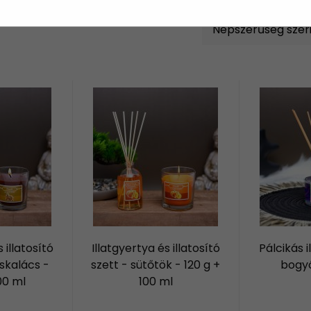
 illatosító
Illatgyertya és illatosító
Pálcikás il
skalács -
szett - sütőtök - 120 g +
bogyó
00 ml
100 ml