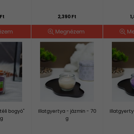
Ft
2,390 Ft
1
ézem
Megnézem
M
"téli bogyó"
Illatgyertya - jázmin - 70
Illatgyert
 g
g