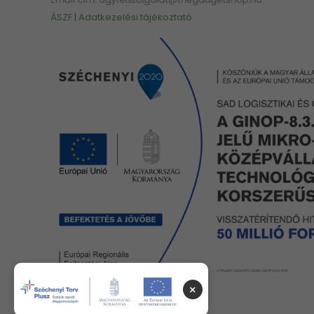
ÁSZF
|
Adatkezelési tájékoztató
×