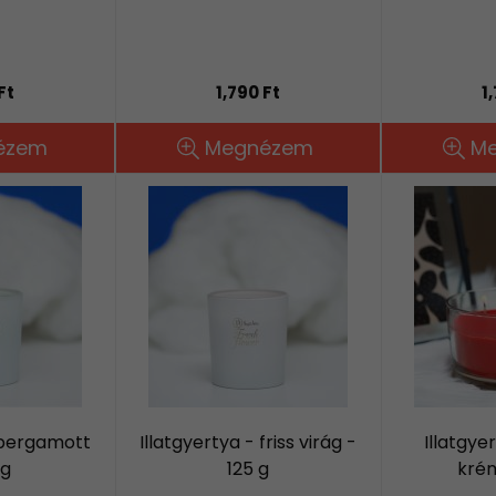
Ft
1,790 Ft
1
ézem
Megnézem
M
- bergamott
Illatgyertya - friss virág -
Illatgye
 g
125 g
krém