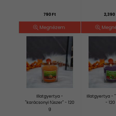
790 Ft
2,390 
Megnézem
Megn
Illatgyertya -
Illatgyertya - 
"karácsonyi fűszer" - 120
- 120
g