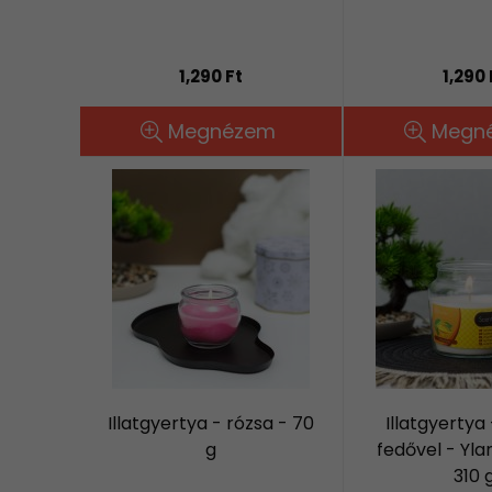
1,290 Ft
1,290 
Megnézem
Megn
Illatgyertya - rózsa - 70
Illatgyertya
g
fedővel - Yla
310 