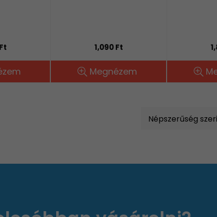
Ft
1,090 Ft
1
ézem
Megnézem
M