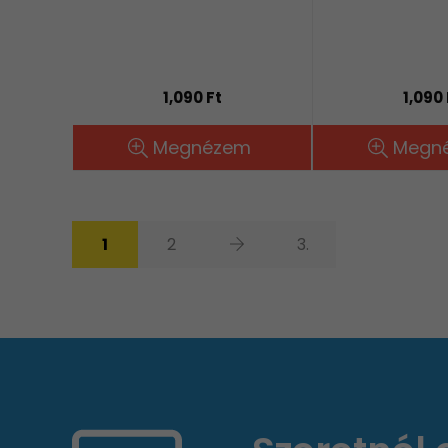
1,090 Ft
1,090 
Megnézem
Megn
1
2
3.