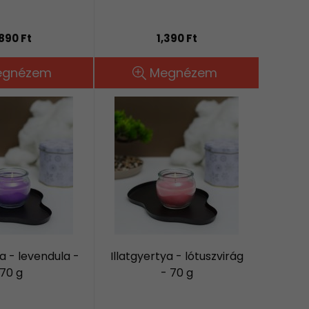
,890 Ft
1,390 Ft
egnézem
Megnézem
ya - levendula -
Illatgyertya - lótuszvirág
70 g
- 70 g