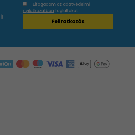
Elfogadom az
adatvédelmi
nyilatkozatban
foglaltakat
l!