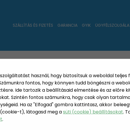
SZÁLLÍTÁS ÉS FIZETÉS
GARANCIA
GYIK
ÜGYFÉLSZOLGÁLA
LAT
ÚJDONSÁGOK
NÉPSZERŰ
PÁRSZÁZAS
szolgáltatást használ, hogy biztosítsuk a weboldal teljes 
. Számunkra fontos, hogy könnyen tudd böngészni a webol
sre. Ide tartozik a beállításaid elmentése és az előre kit
at. Szintén fontos számunkra, hogy csak olyan tartalmat
ységeid. Ha az "Elfogad" gombra kattintasz, akkor beleeg
ILLATOS
 (cookie-t), látogasd meg a
süti (cookie) beállításokat
. 
N, LAKÁS, HÁZTARTÁS
at
.