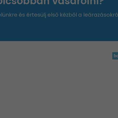
 olcsóbban vásárolni?
velünkre és értesülj első kézből a leárazásokró