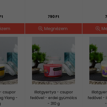
Ft
790 Ft
7
ézem
Megnézem
M
 - csupor
Illatgyertya - csupor
Illatgye
ng Ylang -
fedővel - erdei gyümölcs
fedővel - 
g
- 310 g
-