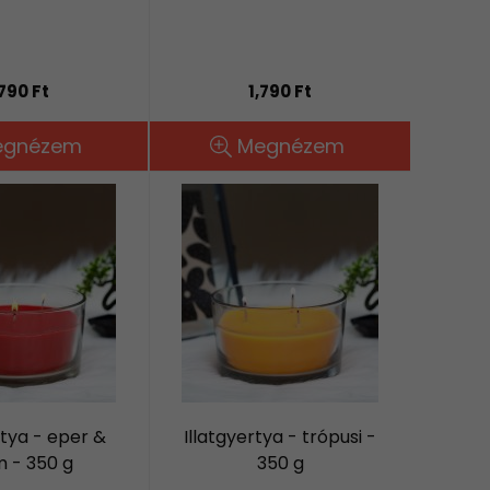
,790 Ft
1,790 Ft
egnézem
Megnézem
rtya - eper &
Illatgyertya - trópusi -
 - 350 g
350 g