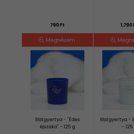
790 Ft
1,790 
Megnézem
Megn
Illatgyertya - "Édes
Illatgyertya 
éjszaka" - 125 g
- 125