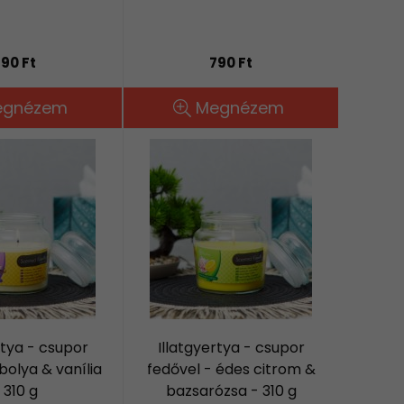
90 Ft
790 Ft
egnézem
Megnézem
rtya - csupor
Illatgyertya - csupor
ibolya & vanília
fedővel - édes citrom &
 310 g
bazsarózsa - 310 g