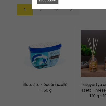
Elfogadom
1
2
3.
illatosító - óceáni szellő
Illatgyertya és
- 150 g
szett - méze
120 g + 1