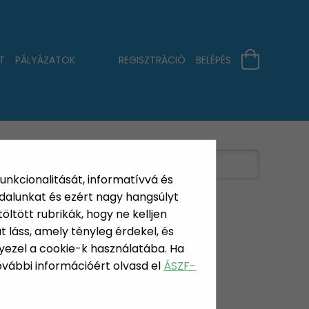
T
PÁLYÁZATOK
REGISZTRÁCIÓ
BELÉPÉS
funkcionalitását, informatívvá és
dalunkat és ezért nagy hangsúlyt
öltött rubrikák, hogy ne kelljen
 láss, amely tényleg érdekel, és
yezel a cookie-k használatába. Ha
ÍTÓK
További információért olvasd el
ÁSZF-