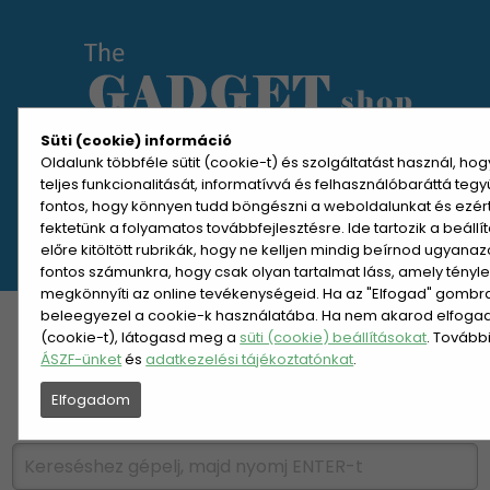
Süti (cookie) információ
Oldalunk többféle sütit (cookie-t) és szolgáltatást használ, ho
teljes funkcionalitását, informatívvá és felhasználóbaráttá teg
MENÜ MEGNYITÁSA
fontos, hogy könnyen tudd böngészni a weboldalunkat és ezér
fektetünk a folyamatos továbbfejlesztésre. Ide tartozik a beáll
előre kitöltött rubrikák, hogy ne kelljen mindig beírnod ugyana
REGISZTRÁCIÓ
BELÉPÉS
fontos számunkra, hogy csak olyan tartalmat láss, amely tényl
megkönnyíti az online tevékenységeid. Ha az "Elfogad" gombra 
beleegyezel a cookie-k használatába. Ha nem akarod elfogadn
KATEGÓRIÁK
HETI AJÁNLAT
(cookie-t), látogasd meg a
süti (cookie) beállításokat
. Tovább
ÁSZF-ünket
és
adatkezelési tájékoztatónkat
.
ÚJDONSÁGOK
NÉPSZERŰ
Elfogadom
PÁRSZÁZAS