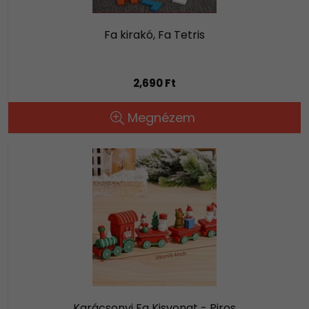
Fa kirakó, Fa Tetris
2,690 Ft
Megnézem
Karácsonyi Fa Kisvonat - Piros