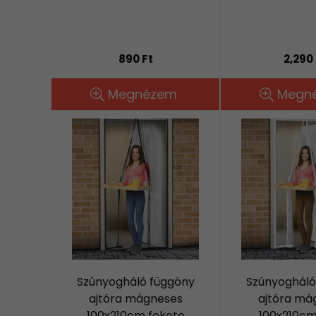
890 Ft
2,290 
Megnézem
Megn
Szúnyogháló függöny
Szúnyogháló
ajtóra mágneses
ajtóra má
100x210cm fekete
100x210cm