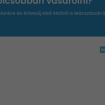
 olcsóbban vásárolni?
velünkre és értesülj első kézből a leárazásokró