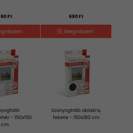
90 Ft
690 Ft
egnézem
Megnézem
nyogháló
Szúnyogháló ablakra,
ehér - 150x150
fekete - 150x180 cm
cm