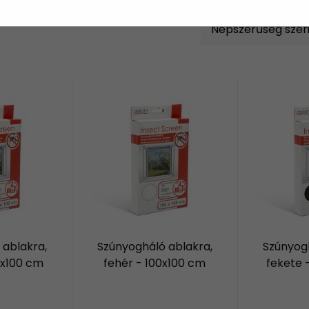
 ablakra,
Szúnyogháló ablakra,
Szúnyogh
0x100 cm
fehér - 100x100 cm
fekete 