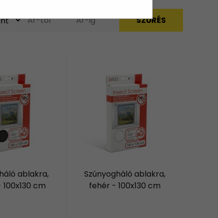
áló ablakra,
Szúnyogháló ablakra,
- 100x130 cm
fehér - 100x130 cm