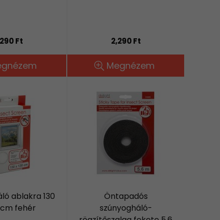
,290 Ft
2,290 Ft
egnézem
Megnézem
ló ablakra 130
Öntapadós
 cm fehér
szúnyogháló-
rögzítőszalag fekete 5.6