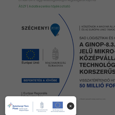
ÁSZF
|
Adatkezelési tájékoztató
×