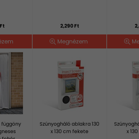
Ft
2,290 Ft
2
ézem
Megnézem
M
 függöny
Szúnyogháló ablakra 130
Szúnyoghá
gneses
x 130 cm fekete
x 130
 fehér