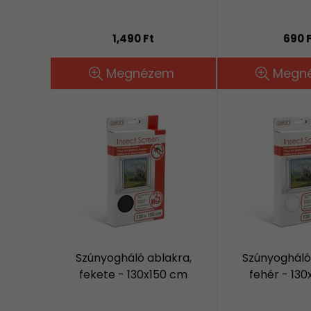
1,490 Ft
690 
Megnézem
Megn
Szúnyogháló ablakra,
Szúnyogháló
fekete - 130x150 cm
fehér - 13