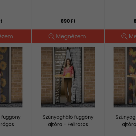
t
890 Ft
8
ézem
Megnézem
M
 függöny
Szúnyogháló függöny
Szúnyog
irágos
ajtóra - Feliratos
ajtóra