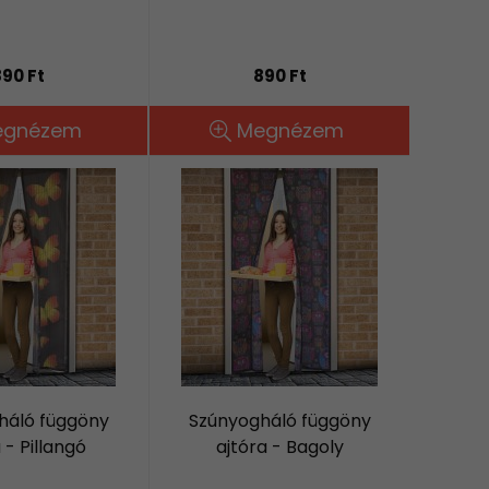
90 Ft
890 Ft
egnézem
Megnézem
háló függöny
Szúnyogháló függöny
 - Pillangó
ajtóra - Bagoly