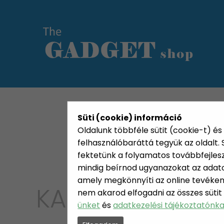
KATEGÓRIÁK
HETI AJÁN
Süti (cookie) információ
Oldalunk többféle sütit (cookie-t) és 
felhasználóbaráttá tegyük az oldalt
fektetünk a folyamatos továbbfejleszté
mindig beírnod ugyanazokat az adatok
amely megkönnyíti az online tevéken
KATEGÓRIA
nem akarod elfogadni az összes sütit
OTTHO
ünket
és
adatkezelési tájékoztatónk