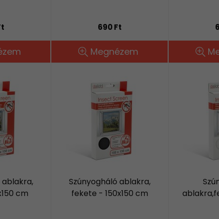
Ft
690 Ft
6
ézem
Megnézem
M
 ablakra,
Szúnyogháló ablakra,
Szú
0x150 cm
fekete - 150x150 cm
ablakra,f