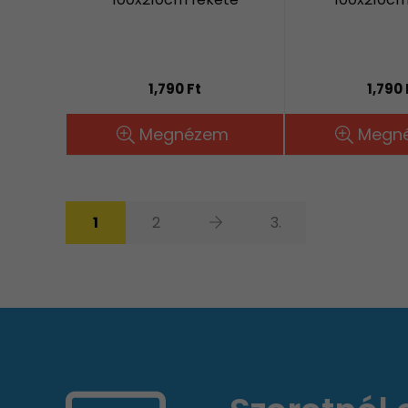
1,790 Ft
1,790 
Megnézem
Megn
1
2
3.