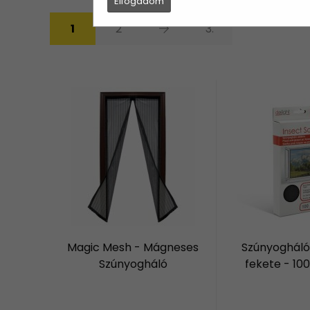
Elfogadom
1
2
3.
Magic Mesh - Mágneses
Szúnyogháló
Szúnyogháló
fekete - 10