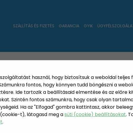
SZÁLLÍTÁS ÉS FIZETÉS
GARANCIA
GYIK
ÜGYFÉLSZOLGÁLA
LAT
ÚJDONSÁGOK
NÉPSZERŰ
PÁRSZÁZAS
szolgáltatást használ, hogy biztosítsuk a weboldal teljes 
. Számunkra fontos, hogy könnyen tudd böngészni a webol
sre. Ide tartozik a beállításaid elmentése és az előre kit
at. Szintén fontos számunkra, hogy csak olyan tartalmat
ységeid. Ha az "Elfogad" gombra kattintasz, akkor beleeg
SZÚNY
 (cookie-t), látogasd meg a
süti (cookie) beállításokat
. 
N, LAKÁS, HÁZTARTÁS
at
.