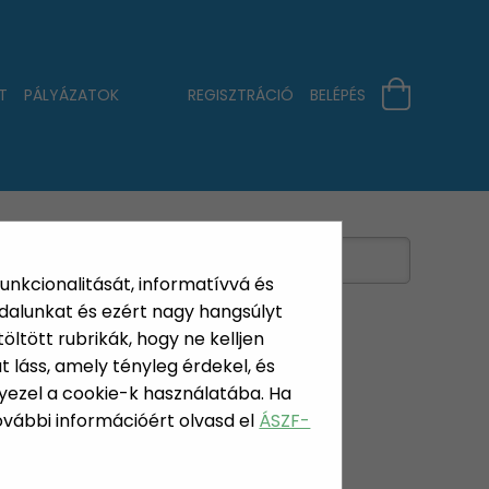
T
PÁLYÁZATOK
REGISZTRÁCIÓ
BELÉPÉS
funkcionalitását, informatívvá és
dalunkat és ezért nagy hangsúlyt
öltött rubrikák, hogy ne kelljen
 láss, amely tényleg érdekel, és
yezel a cookie-k használatába. Ha
OGHÁLÓ
További információért olvasd el
ÁSZF-