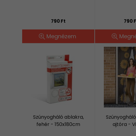
790 Ft
790 F
Megnézem
Megn
Szúnyogháló ablakra,
Szúnyogháló
fehér - 150x180cm
ajtóra - V