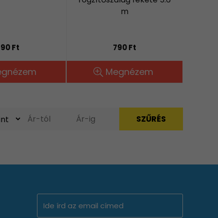
m
90 Ft
790 Ft
egnézem
Megnézem