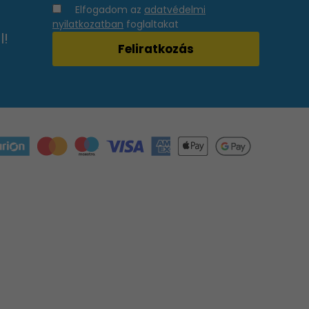
Elfogadom az
adatvédelmi
nyilatkozatban
foglaltakat
l!