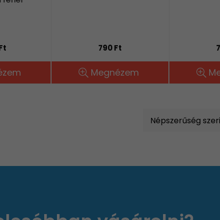
Ft
790 Ft
7
ézem
Megnézem
M