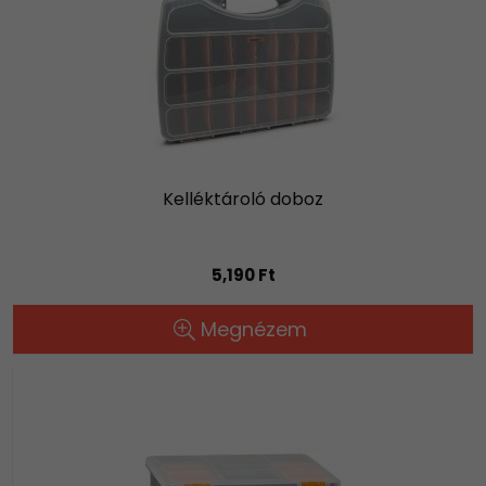
Kelléktároló doboz
5,190 Ft
Megnézem