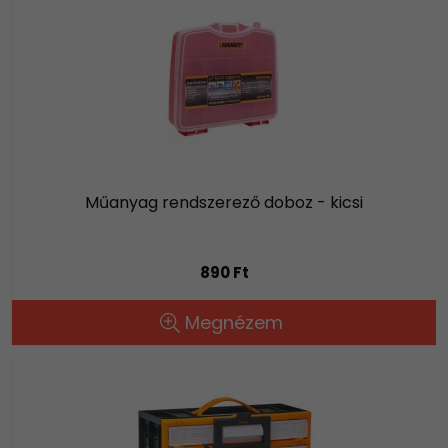
Műanyag rendszerező doboz - kicsi
890 Ft
Megnézem