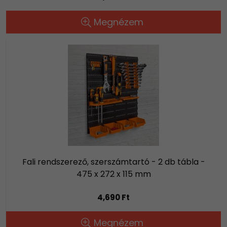
Megnézem
Fali rendszerező, szerszámtartó - 2 db tábla -
475 x 272 x 115 mm
4,690 Ft
Megnézem