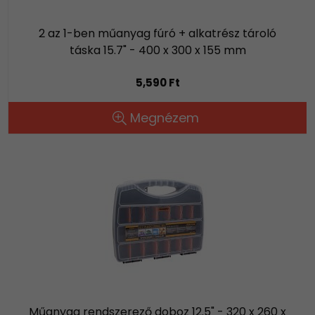
2 az 1-ben műanyag fúró + alkatrész tároló
táska 15.7" - 400 x 300 x 155 mm
5,590 Ft
Megnézem
Műanyag rendszerező doboz 12.5" - 320 x 260 x