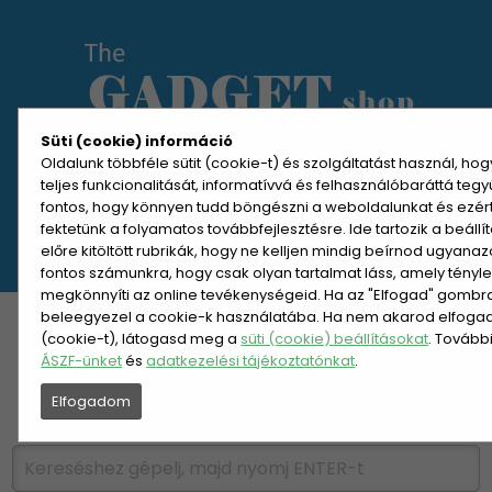
Süti (cookie) információ
Oldalunk többféle sütit (cookie-t) és szolgáltatást használ, ho
teljes funkcionalitását, informatívvá és felhasználóbaráttá teg
MENÜ MEGNYITÁSA
fontos, hogy könnyen tudd böngészni a weboldalunkat és ezér
fektetünk a folyamatos továbbfejlesztésre. Ide tartozik a beáll
előre kitöltött rubrikák, hogy ne kelljen mindig beírnod ugyana
REGISZTRÁCIÓ
BELÉPÉS
fontos számunkra, hogy csak olyan tartalmat láss, amely tényl
megkönnyíti az online tevékenységeid. Ha az "Elfogad" gombra 
beleegyezel a cookie-k használatába. Ha nem akarod elfogadn
KATEGÓRIÁK
HETI AJÁNLAT
(cookie-t), látogasd meg a
süti (cookie) beállításokat
. Tovább
ÁSZF-ünket
és
adatkezelési tájékoztatónkat
.
ÚJDONSÁGOK
NÉPSZERŰ
Elfogadom
PÁRSZÁZAS