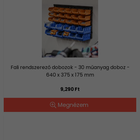
Fali rendszerező dobozok - 30 műanyag doboz -
640 x 375 x 175 mm
9,290 Ft
Megnézem