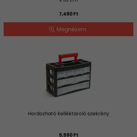
7,490 Ft
Megnézem
Hordozható kelléktároló szekrény
5,590 Ft