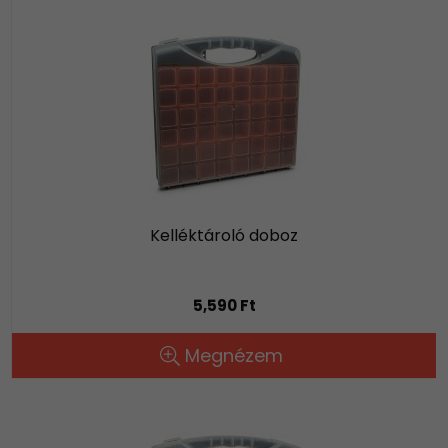
Kelléktároló doboz
5,590 Ft
Megnézem