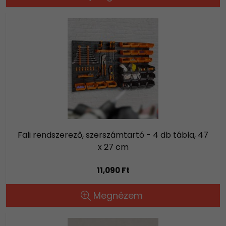
Fali rendszerező, szerszámtartó - 4 db tábla, 47
x 27 cm
11,090 Ft
Megnézem