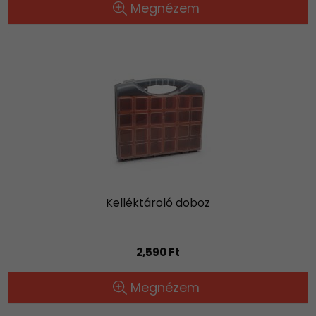
Megnézem
Kelléktároló doboz
2,590 Ft
Megnézem