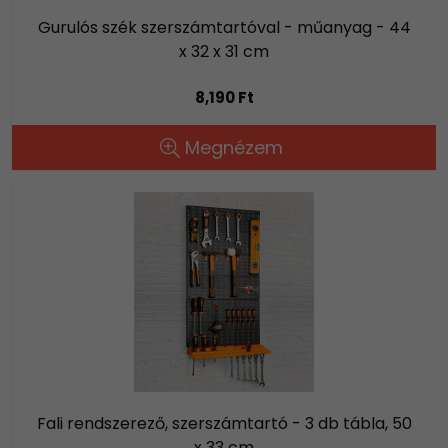
Gurulós szék szerszámtartóval - műanyag - 44
x 32 x 31 cm
8,190 Ft
Megnézem
Fali rendszerező, szerszámtartó - 3 db tábla, 50
x 33 cm