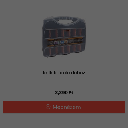
Kelléktároló doboz
3,390 Ft
Megnézem