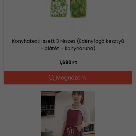
Konyhatextil szett 3 részes (Edényfogó kesztyű
+ alátét + konyharuha)
1,690 Ft
Megnézem