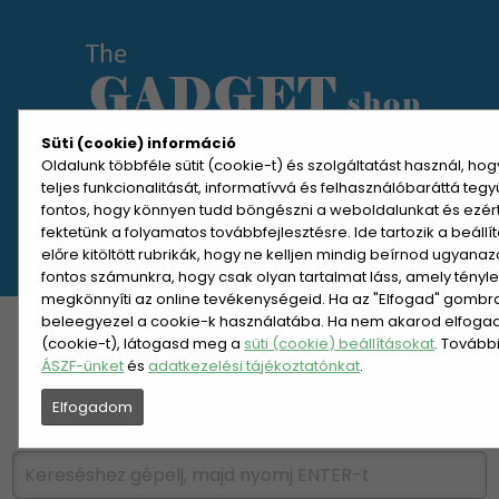
Süti (cookie) információ
Oldalunk többféle sütit (cookie-t) és szolgáltatást használ, ho
teljes funkcionalitását, informatívvá és felhasználóbaráttá teg
MENÜ MEGNYITÁSA
fontos, hogy könnyen tudd böngészni a weboldalunkat és ezér
fektetünk a folyamatos továbbfejlesztésre. Ide tartozik a beáll
előre kitöltött rubrikák, hogy ne kelljen mindig beírnod ugyana
REGISZTRÁCIÓ
BELÉPÉS
fontos számunkra, hogy csak olyan tartalmat láss, amely tényl
megkönnyíti az online tevékenységeid. Ha az "Elfogad" gombra 
beleegyezel a cookie-k használatába. Ha nem akarod elfogadn
KATEGÓRIÁK
HETI AJÁNLAT
(cookie-t), látogasd meg a
süti (cookie) beállításokat
. Tovább
ÁSZF-ünket
és
adatkezelési tájékoztatónkat
.
ÚJDONSÁGOK
NÉPSZERŰ
Elfogadom
PÁRSZÁZAS