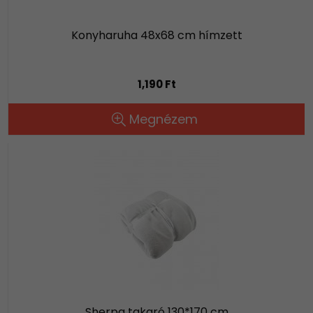
Konyharuha 48x68 cm hímzett
1,190 Ft
Megnézem
Sherpa takaró 130*170 cm