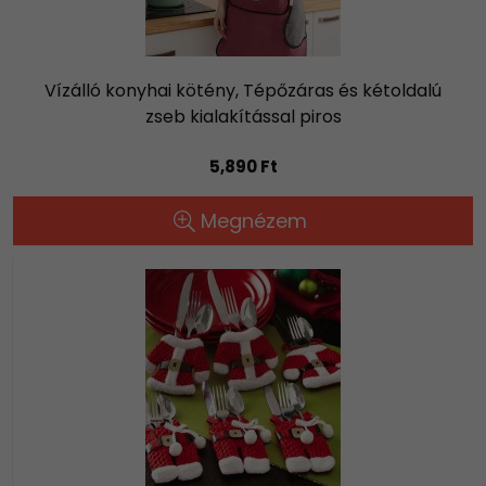
Vízálló konyhai kötény, Tépőzáras és kétoldalú
zseb kialakítással piros
5,890 Ft
Megnézem