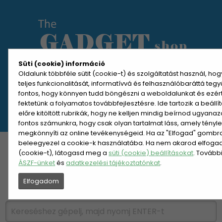
Süti (cookie) információ
Oldalunk többféle sütit (cookie-t) és szolgáltatást használ, ho
teljes funkcionalitását, informatívvá és felhasználóbaráttá teg
MENÜ MEGNYITÁSA
fontos, hogy könnyen tudd böngészni a weboldalunkat és ezér
fektetünk a folyamatos továbbfejlesztésre. Ide tartozik a beáll
előre kitöltött rubrikák, hogy ne kelljen mindig beírnod ugyana
REGISZTRÁCIÓ
BELÉPÉS
fontos számunkra, hogy csak olyan tartalmat láss, amely tényl
megkönnyíti az online tevékenységeid. Ha az "Elfogad" gombra 
beleegyezel a cookie-k használatába. Ha nem akarod elfogadn
KATEGÓRIÁK
HETI AJÁNLAT
(cookie-t), látogasd meg a
süti (cookie) beállításokat
. Tovább
ÁSZF-ünket
és
adatkezelési tájékoztatónkat
.
ÚJDONSÁGOK
NÉPSZERŰ
Elfogadom
PÁRSZÁZAS