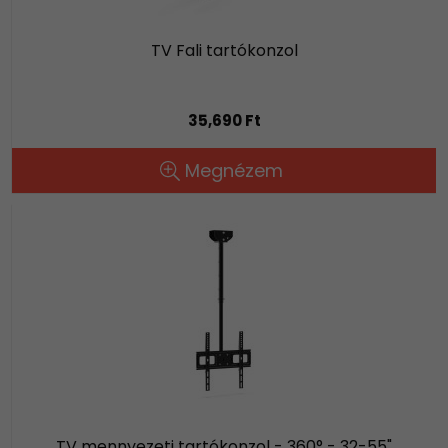
TV Fali tartókonzol
35,690 Ft
Megnézem
TV mennyezeti tartókonzol - 360° - 32-55"