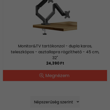
Monitor&TV tartókonzol - dupla karos,
teleszkópos - asztallapra rögzíthető - 45 cm,
32"
24,390 Ft
Megnézem