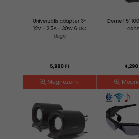
Univerzális adapter 3-
Dome 1,5" 10
12V - 2.5A - 30W 6 DC
4oh
dugó
5,990 Ft
4,290 
Megnézem
Megn