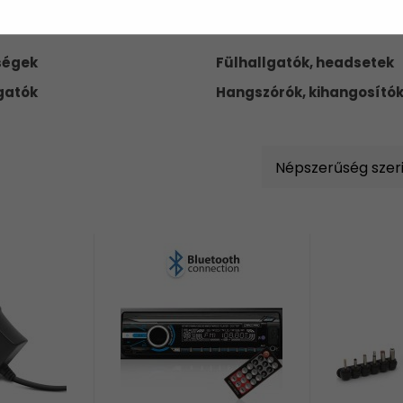
ségek
Fülhallgatók, headsetek
gatók
Hangszórók, kihangosító