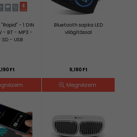
"Rapid" - 1 DIN
Bluetooth sapka LED
W - BT - MP3 -
világítással
 SD - USB
,190 Ft
5,190 Ft
egnézem
Megnézem