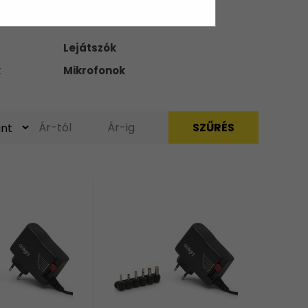
Lejátszók
k
Mikrofonok