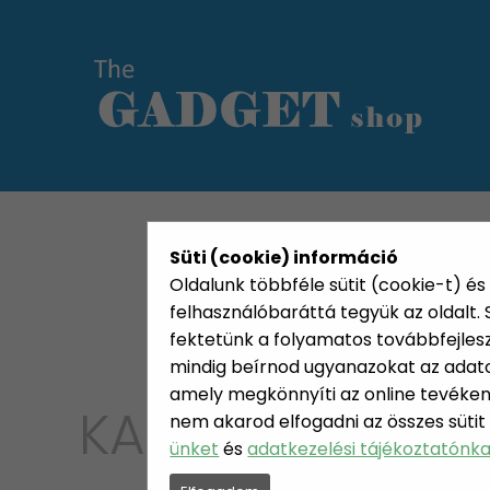
KATEGÓRIÁK
HETI AJÁN
Süti (cookie) információ
Oldalunk többféle sütit (cookie-t) és 
felhasználóbaráttá tegyük az oldalt
fektetünk a folyamatos továbbfejleszté
mindig beírnod ugyanazokat az adatok
amely megkönnyíti az online tevéken
KATEGÓRIA
H
nem akarod elfogadni az összes sütit
ünket
és
adatkezelési tájékoztatónk