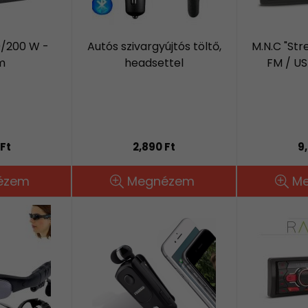
0/200 W -
Autós szivargyújtós töltő,
M.N.C "Str
m
headsettel
FM / US
Ft
2,890 Ft
9
ézem
Megnézem
M