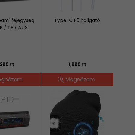
eam" fejegység
Type-C Fülhallgató
B / TF / AUX
,290 Ft
1,990 Ft
egnézem
Megnézem