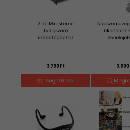
2 db Mini stereo
Napszemüvegb
hangszóró
bluetooth 
számítógéphez
zeneleját
3,790 Ft
3,690 
Megnézem
Megn