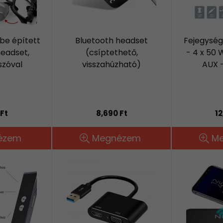
e épített
Bluetooth headset
Fejegység 
headset,
(csíptethető,
- 4 x 50 
szóval
visszahúzható)
AUX -
Ft
8,690 Ft
12
ézem
Megnézem
M