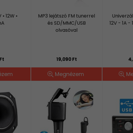
 • 12W •
MP3 lejátszó FM tunerrel
Univerzá
mA
és SD/MMC/USB
12V - 1A 
olvasóval
Ft
19,090 Ft
4,
ézem
Megnézem
M