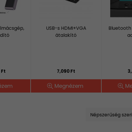
olmácsgép,
USB-s HDMI+VGA
Bluetooth 
dító
átalakító
a
 Ft
7,090 Ft
3
ézem
Megnézem
M