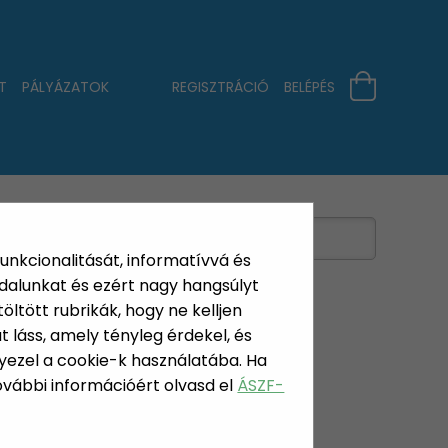
T
PÁLYÁZATOK
REGISZTRÁCIÓ
BELÉPÉS
funkcionalitását, informatívvá és
dalunkat és ezért nagy hangsúlyt
öltött rubrikák, hogy ne kelljen
 láss, amely tényleg érdekel, és
yezel a cookie-k használatába. Ha
További információért olvasd el
ÁSZF-