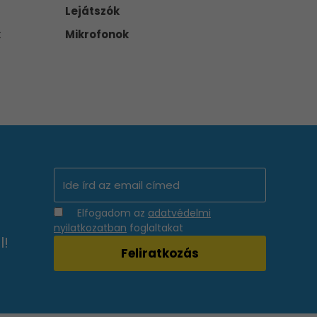
Lejátszók
k
Mikrofonok
Elfogadom az
adatvédelmi
nyilatkozatban
foglaltakat
l!