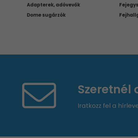
Adapterek, adóvevők
Fejegy
Dome sugárzók
Fejhall
Szeretnél
Iratkozz fel a hírle