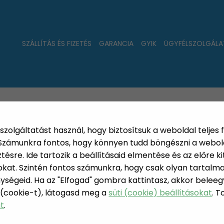
SZÁLLÍTÁS ÉS FIZETÉS
GARANCIA
GYIK
ÜGYFÉLSZOLGÁLA
LAT
ÚJDONSÁGOK
NÉPSZERŰ
PÁRSZÁZAS
szolgáltatást használ, hogy biztosítsuk a weboldal teljes 
. Számunkra fontos, hogy könnyen tudd böngészni a webol
sre. Ide tartozik a beállításaid elmentése és az előre kit
at. Szintén fontos számunkra, hogy csak olyan tartalmat
ységeid. Ha az "Elfogad" gombra kattintasz, akkor beleeg
ANGTECHNIKA
 (cookie-t), látogasd meg a
süti (cookie) beállításokat
. 
at
.