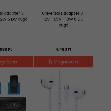
lis adapter 3-
Univerzális adapter 3-
- 12W 6 DC dugó
12V - 1.5A - 18W 6 DC
dugó
090 Ft
4,490 Ft
egnézem
Megnézem