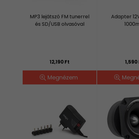
MP3 lejátszó FM tunerrel
Adapter 12V
és SD/USB olvasóval
1000
12,190 Ft
1,590 
Megnézem
Megn