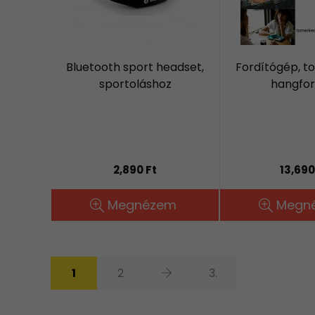
Bluetooth sport headset,
Fordítógép, t
sportoláshoz
hangfor
2,890 Ft
13,690
Megnézem
Megn
1
2
3.