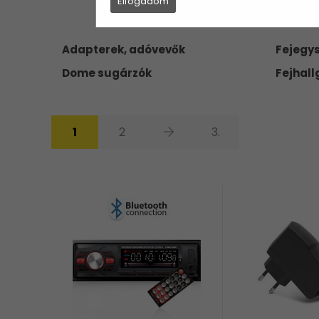
Elfogadom
Adapterek, adóvevők
Fejegy
Dome sugárzók
Fejhall
1
2
3.