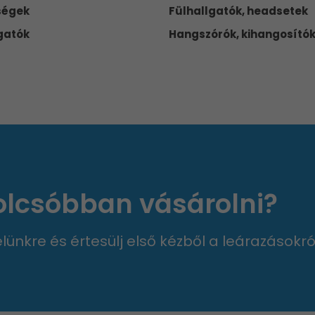
ségek
Fülhallgatók, headsetek
gatók
Hangszórók, kihangosító
 olcsóbban vásárolni?
velünkre és értesülj első kézből a leárazásokró