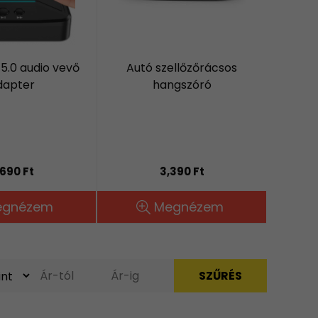
5.0 audio vevő
Autó szellőzőrácsos
dapter
hangszóró
,690 Ft
3,390 Ft
egnézem
Megnézem