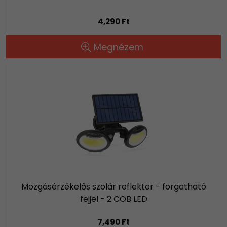
4,290 Ft
Megnézem
Mozgásérzékelős szolár reflektor - forgatható
fejjel - 2 COB LED
7,490 Ft