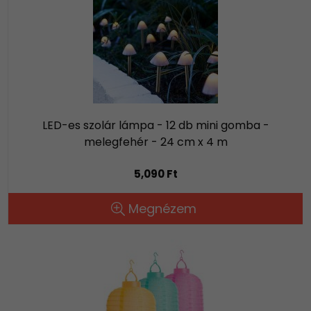
LED-es szolár lámpa - 12 db mini gomba -
melegfehér - 24 cm x 4 m
5,090 Ft
Megnézem