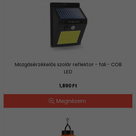
Mozgásérzékelős szolár reflektor - fali - COB
LED
1,890 Ft
Megnézem