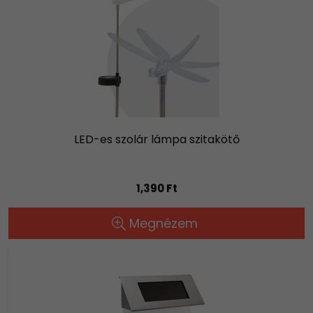
LED-es szolár lámpa szitakötő
1,390 Ft
Megnézem