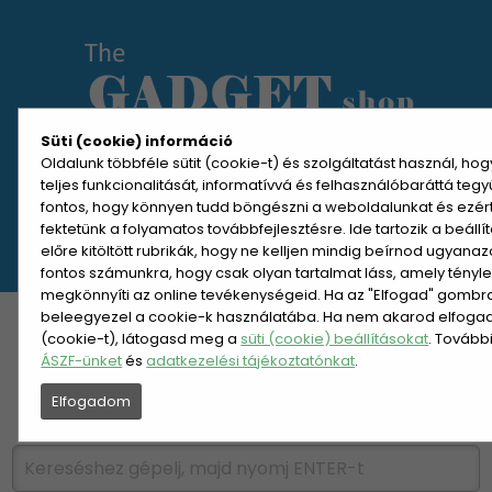
Süti (cookie) információ
Oldalunk többféle sütit (cookie-t) és szolgáltatást használ, ho
teljes funkcionalitását, informatívvá és felhasználóbaráttá teg
MENÜ MEGNYITÁSA
fontos, hogy könnyen tudd böngészni a weboldalunkat és ezér
fektetünk a folyamatos továbbfejlesztésre. Ide tartozik a beáll
előre kitöltött rubrikák, hogy ne kelljen mindig beírnod ugyana
REGISZTRÁCIÓ
BELÉPÉS
fontos számunkra, hogy csak olyan tartalmat láss, amely tényl
megkönnyíti az online tevékenységeid. Ha az "Elfogad" gombra 
beleegyezel a cookie-k használatába. Ha nem akarod elfogadn
KATEGÓRIÁK
HETI AJÁNLAT
(cookie-t), látogasd meg a
süti (cookie) beállításokat
. Tovább
ÁSZF-ünket
és
adatkezelési tájékoztatónkat
.
ÚJDONSÁGOK
NÉPSZERŰ
Elfogadom
PÁRSZÁZAS