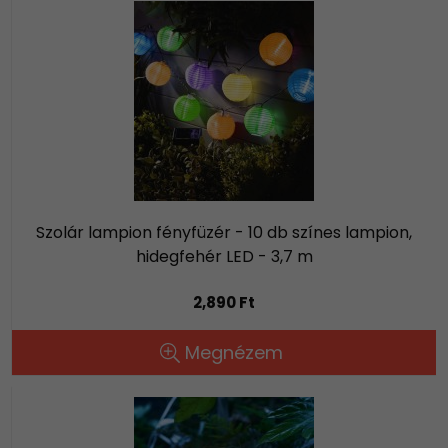
Szolár lampion fényfüzér - 10 db színes lampion,
hidegfehér LED - 3,7 m
2,890 Ft
Megnézem