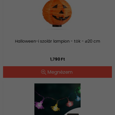
Halloween-i szolár lampion - tök - ⌀20 cm
1,790 Ft
Megnézem