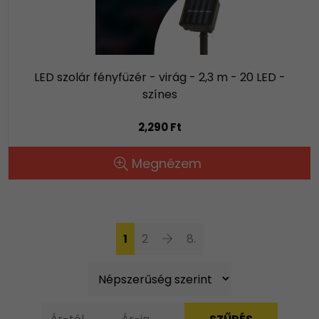
LED szolár fényfüzér - virág - 2,3 m - 20 LED -
színes
2,290 Ft
Megnézem
1
2
8.