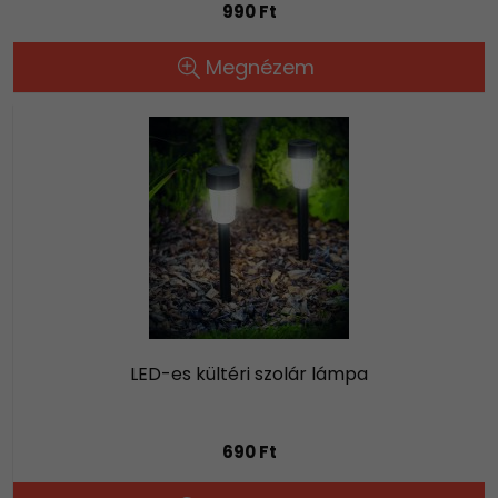
990 Ft
Megnézem
LED-es kültéri szolár lámpa
690 Ft