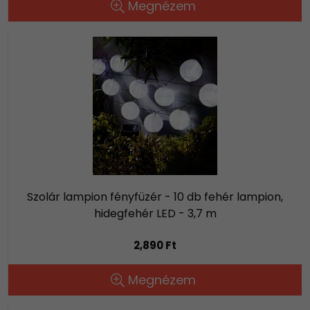
Megnézem
Szolár lampion fényfüzér - 10 db fehér lampion,
hidegfehér LED - 3,7 m
2,890 Ft
Megnézem