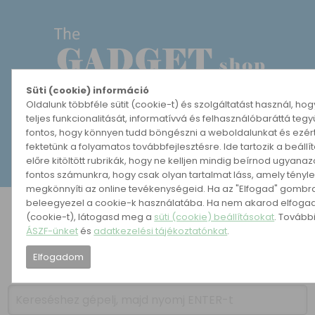
Süti (cookie) információ
Oldalunk többféle sütit (cookie-t) és szolgáltatást használ, ho
teljes funkcionalitását, informatívvá és felhasználóbaráttá teg
MENÜ MEGNYITÁSA
fontos, hogy könnyen tudd böngészni a weboldalunkat és ezér
fektetünk a folyamatos továbbfejlesztésre. Ide tartozik a beáll
előre kitöltött rubrikák, hogy ne kelljen mindig beírnod ugyana
REGISZTRÁCIÓ
BELÉPÉS
fontos számunkra, hogy csak olyan tartalmat láss, amely tényl
megkönnyíti az online tevékenységeid. Ha az "Elfogad" gombra 
beleegyezel a cookie-k használatába. Ha nem akarod elfogadn
KATEGÓRIÁK
HETI AJÁNLAT
(cookie-t), látogasd meg a
süti (cookie) beállításokat
. Tovább
ÁSZF-ünket
és
adatkezelési tájékoztatónkat
.
ÚJDONSÁGOK
NÉPSZERŰ
Elfogadom
PÁRSZÁZAS