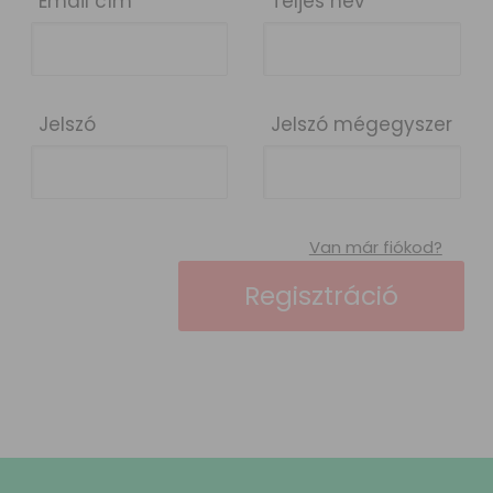
Email cím
Teljes név
Jelszó
Jelszó mégegyszer
Van már fiókod?
Regisztráció