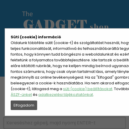
Süti (cookie) információ
Oldalunk többféle sütit (cookie-t) és szolgáltatást használ, ho
teljes funkcionalitását, informatívvá és felhasználóbaráttá teg
MENÜ MEGNYITÁSA
fontos, hogy könnyen tudd böngészni a weboldalunkat és ezér
fektetünk a folyamatos továbbfejlesztésre. Ide tartozik a beáll
előre kitöltött rubrikák, hogy ne kelljen mindig beírnod ugyana
REGISZTRÁCIÓ
BELÉPÉS
fontos számunkra, hogy csak olyan tartalmat láss, amely tényl
megkönnyíti az online tevékenységeid. Ha az "Elfogad" gombra 
beleegyezel a cookie-k használatába. Ha nem akarod elfogadn
KATEGÓRIÁK
HETI AJÁNLAT
(cookie-t), látogasd meg a
süti (cookie) beállításokat
. Tovább
ÁSZF-ünket
és
adatkezelési tájékoztatónkat
.
ÚJDONSÁGOK
NÉPSZERŰ
Elfogadom
PÁRSZÁZAS