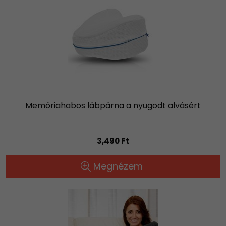
Memóriahabos lábpárna a nyugodt alvásért
3,490 Ft
Megnézem