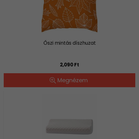
Őszi mintás díszhuzat
2,090 Ft
Megnézem