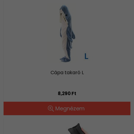
Cápa takaró L
8,290 Ft
Megnézem