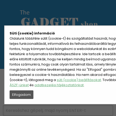
Süti (cookie) információ
Oldalunk többféle sütit (cookie-t) és szolgáltatást használ, ho
teljes funkcionalitását, informatívvá és felhasználóbaráttá teg
MENÜ MEGNYITÁSA
fontos, hogy könnyen tudd böngészni a weboldalunkat és ezér
fektetünk a folyamatos továbbfejlesztésre. Ide tartozik a beáll
előre kitöltött rubrikák, hogy ne kelljen mindig beírnod ugyana
REGISZTRÁCIÓ
BELÉPÉS
fontos számunkra, hogy csak olyan tartalmat láss, amely tényl
megkönnyíti az online tevékenységeid. Ha az "Elfogad" gombra 
beleegyezel a cookie-k használatába. Ha nem akarod elfogadn
KATEGÓRIÁK
HETI AJÁNLAT
(cookie-t), látogasd meg a
süti (cookie) beállításokat
. Tovább
ÁSZF-ünket
és
adatkezelési tájékoztatónkat
.
ÚJDONSÁGOK
NÉPSZERŰ
Elfogadom
PÁRSZÁZAS