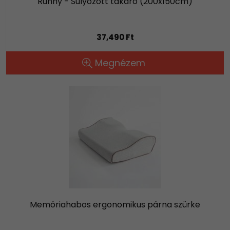
Ruhhy - Súlyozott takaró (200x150cm)
37,490 Ft
Megnézem
Memóriahabos ergonomikus párna szürke