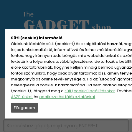
Süti (cookie) információ
Oldalunk többféle sütit (cookie-t) és szolgáltatást használ, ho
teljes funkcionalitását, informatívvá és felhasználóbaráttá teg
MENÜ MEGNYITÁSA
fontos, hogy könnyen tudd böngészni a weboldalunkat és ezér
fektetünk a folyamatos továbbfejlesztésre. Ide tartozik a beáll
előre kitöltött rubrikák, hogy ne kelljen mindig beírnod ugyana
REGISZTRÁCIÓ
BELÉPÉS
fontos számunkra, hogy csak olyan tartalmat láss, amely tényl
megkönnyíti az online tevékenységeid. Ha az "Elfogad" gombra 
beleegyezel a cookie-k használatába. Ha nem akarod elfogadn
KATEGÓRIÁK
HETI AJÁNLAT
(cookie-t), látogasd meg a
süti (cookie) beállításokat
. Tovább
ÁSZF-ünket
és
adatkezelési tájékoztatónkat
.
ÚJDONSÁGOK
NÉPSZERŰ
Elfogadom
PÁRSZÁZAS