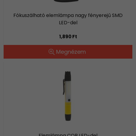
Fókuszálható elemlámpa nagy fényerejű SMD
LED-del
1,890 Ft
Megnézem
Elemlámpa COB LED-del