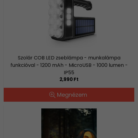
Szolár COB LED zseblámpa - munkalámpa
funkcióval - 1200 mAh - MicroUSB - 1000 lumen -
IP55
2,990 Ft
Megnézem