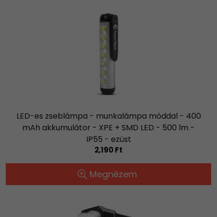
LED-es zseblámpa - munkalámpa móddal - 400
mAh akkumulátor - XPE + SMD LED - 500 lm -
IP55 - ezüst
2,190 Ft
Megnézem