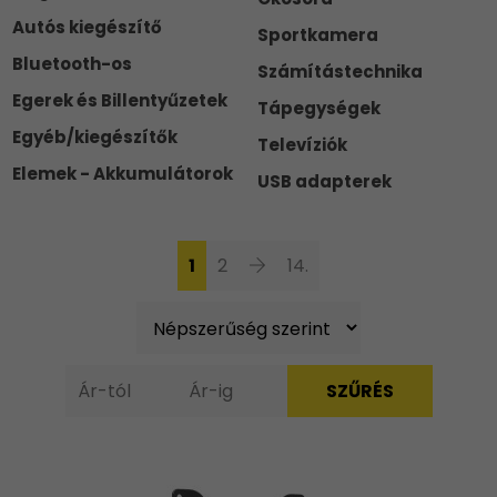
Autós kiegészítő
Sportkamera
Bluetooth-os
Számítástechnika
Egerek és Billentyűzetek
Tápegységek
Egyéb/kiegészítők
Televíziók
Elemek - Akkumulátorok
USB adapterek
1
2
14.