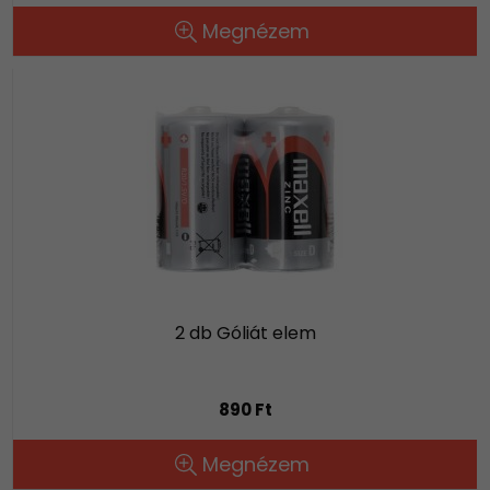
Megnézem
2 db Góliát elem
890 Ft
Megnézem