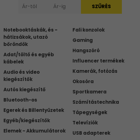
Notebooktáskák, és -
Fali konzolok
hátizsákok, utazó
Gaming
bőröndök
Hangszóró
Adat/töltő és egyéb
Influencer termékek
kábelek
Kamerák, fotózás
Audio és video
kiegészítők
Okosóra
Autós kiegészítő
Sportkamera
Bluetooth-os
Számítástechnika
Egerek és Billentyűzetek
Tápegységek
Egyéb/kiegészítők
Televíziók
Elemek - Akkumulátorok
USB adapterek