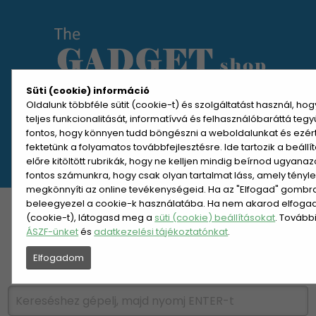
Süti (cookie) információ
Oldalunk többféle sütit (cookie-t) és szolgáltatást használ, ho
teljes funkcionalitását, informatívvá és felhasználóbaráttá teg
MENÜ MEGNYITÁSA
fontos, hogy könnyen tudd böngészni a weboldalunkat és ezér
fektetünk a folyamatos továbbfejlesztésre. Ide tartozik a beáll
előre kitöltött rubrikák, hogy ne kelljen mindig beírnod ugyana
REGISZTRÁCIÓ
BELÉPÉS
fontos számunkra, hogy csak olyan tartalmat láss, amely tényl
megkönnyíti az online tevékenységeid. Ha az "Elfogad" gombra 
beleegyezel a cookie-k használatába. Ha nem akarod elfogadn
KATEGÓRIÁK
HETI AJÁNLAT
(cookie-t), látogasd meg a
süti (cookie) beállításokat
. Tovább
ÁSZF-ünket
és
adatkezelési tájékoztatónkat
.
ÚJDONSÁGOK
NÉPSZERŰ
Elfogadom
PÁRSZÁZAS