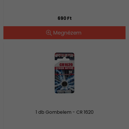
690 Ft
Megnézem
1 db Gombelem - CR 1620