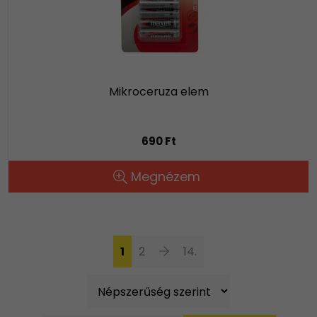
Mikroceruza elem
690 Ft
Megnézem
1
2
14.