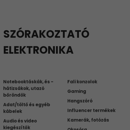
SZÓRAKOZTATÓ
ELEKTRONIKA
Notebooktáskák, és -
Fali konzolok
hátizsákok, utazó
Gaming
bőröndök
Hangszóró
Adat/töltő és egyéb
Influencer termékek
kábelek
Kamerák, fotózás
Audio és video
kiegészítők
Okosóra