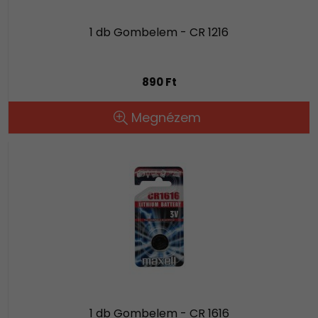
1 db Gombelem - CR 1216
890 Ft
Megnézem
1 db Gombelem - CR 1616