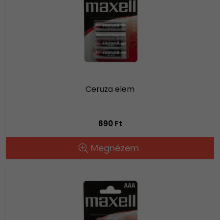
Ceruza elem
690 Ft
Megnézem