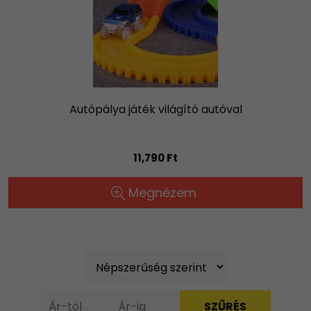
Autópálya játék világító autóval
11,790 Ft
Megnézem