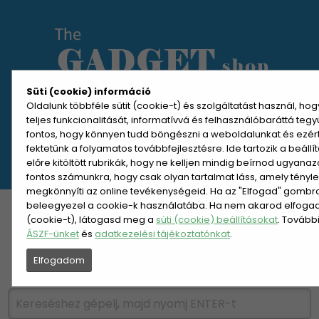
Süti (cookie) információ
Oldalunk többféle sütit (cookie-t) és szolgáltatást használ, ho
teljes funkcionalitását, informatívvá és felhasználóbaráttá teg
MENÜ MEGNYITÁSA
fontos, hogy könnyen tudd böngészni a weboldalunkat és ezér
fektetünk a folyamatos továbbfejlesztésre. Ide tartozik a beáll
előre kitöltött rubrikák, hogy ne kelljen mindig beírnod ugyana
REGISZTRÁCIÓ
BELÉPÉS
fontos számunkra, hogy csak olyan tartalmat láss, amely tényl
megkönnyíti az online tevékenységeid. Ha az "Elfogad" gombra 
beleegyezel a cookie-k használatába. Ha nem akarod elfogadn
KATEGÓRIÁK
HETI AJÁNLAT
(cookie-t), látogasd meg a
süti (cookie) beállításokat
. Tovább
ÁSZF-ünket
és
adatkezelési tájékoztatónkat
.
ÚJDONSÁGOK
NÉPSZERŰ
Elfogadom
PÁRSZÁZAS