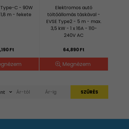
 Type-C - 90W
Elektromos autó
 1,8 m - fekete
töltőállomás táskával -
EVSE Type2 - 5 m - max.
3,5 kW - 1 x 16A - 110-
240V AC
,190 Ft
64,890 Ft
egnézem
Megnézem