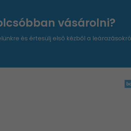
 olcsóbban vásárolni?
velünkre és értesülj első kézből a leárazásokró