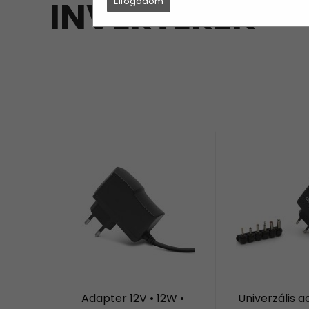
INVERTEREK
Elfogadom
Adapter 12V • 12W •
Univerzális a