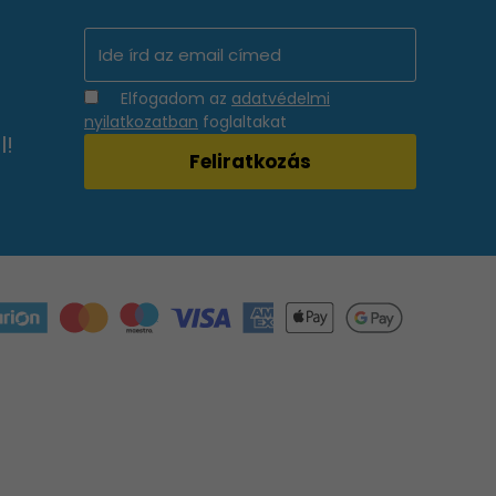
Elfogadom az
adatvédelmi
nyilatkozatban
foglaltakat
l!