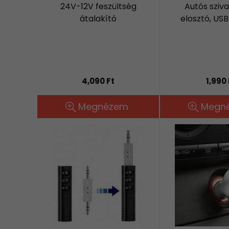
24V-12V feszültség
Autós sziva
átalakító
elosztó, USB
4,090 Ft
1,990 
Megnézem
Megn