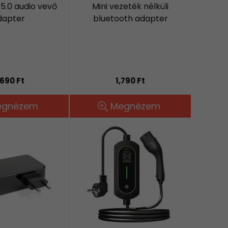
5.0 audio vevő
Mini vezeték nélküli
dapter
bluetooth adapter
,690 Ft
1,790 Ft
egnézem
Megnézem