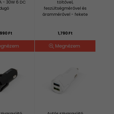
5A - 30W 6 DC
töltővel,
dugó
feszültségmérővel és
árammérővel - fekete
,990 Ft
1,790 Ft
egnézem
Megnézem
szivargyújtó
Autós szivargyújtó