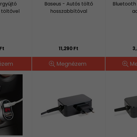
rgyújtó
Baseus - Autós töltő
Bluetooth 
 töltővel
hosszabbítóval
a
Ft
11,290 Ft
3
ézem
Megnézem
M