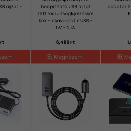
B aljzat -
beépíthető USB aljzat
adapter 2 
d
LED feszültségkijelzéssel
F
kék - csavaros 1 x USB -
5V - 2,1A
Ft
6,490 Ft
1
ézem
Megnézem
M