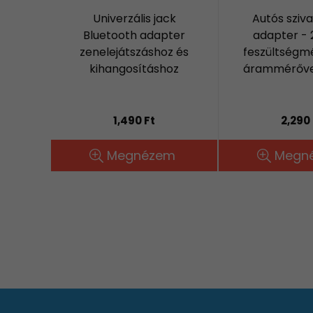
Univerzális jack
Autós sziva
Bluetooth adapter
adapter - 2
zenelejátszáshoz és
feszültségm
kihangosításhoz
árammérővel
1,490 Ft
2,290 
Megnézem
Megn