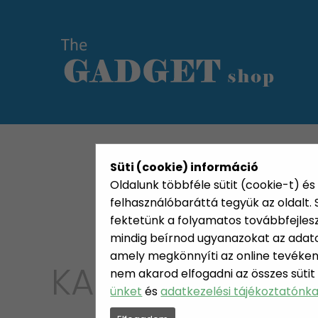
KATEGÓRIÁK
HETI AJÁN
Süti (cookie) információ
Oldalunk többféle sütit (cookie-t) és 
felhasználóbaráttá tegyük az oldalt
fektetünk a folyamatos továbbfejleszté
mindig beírnod ugyanazokat az adatok
amely megkönnyíti az online tevéken
KATEGÓRIA
nem akarod elfogadni az összes sütit
AUTÓS
ünket
és
adatkezelési tájékoztatónk