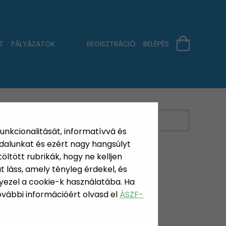
T
PÁLYÁZATOK
REGISZTRÁCIÓ
BELÉPÉS
funkcionalitását, informatívvá és
dalunkat és ezért nagy hangsúlyt
öltött rubrikák, hogy ne kelljen
 láss, amely tényleg érdekel, és
yezel a cookie-k használatába. Ha
TEREK,
További információért olvasd el
ÁSZF-