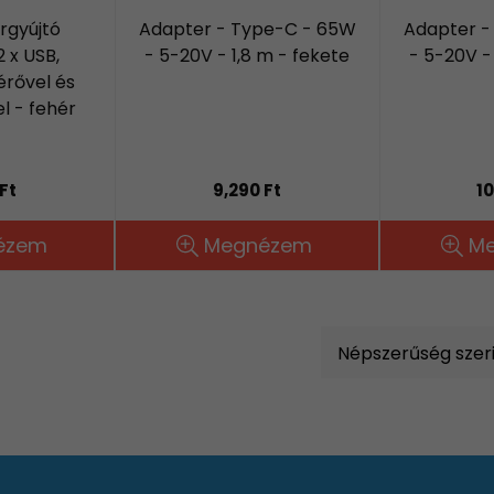
rgyújtó
Adapter - Type-C - 65W
Adapter -
 x USB,
- 5-20V - 1,8 m - fekete
- 5-20V -
érővel és
 - fehér
Ft
9,290 Ft
10
ézem
Megnézem
M