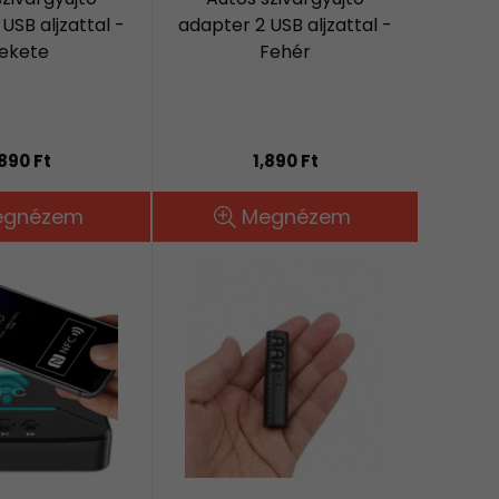
USB aljzattal -
adapter 2 USB aljzattal -
ekete
Fehér
,890 Ft
1,890 Ft
egnézem
Megnézem