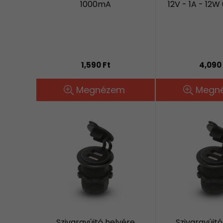
1000mA
12V - 1A - 12W
1,590 Ft
4,090 
Megnézem
Megn
Szivargyújtó helyére
Szivargyújtó