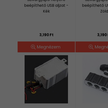
beépíthető USB aljzat -
beépíthető US
Kék
Zöl
3,190 Ft
3,190 
Megnézem
Megn