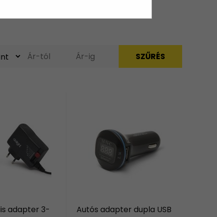
lis adapter 3-
Autós adapter dupla USB