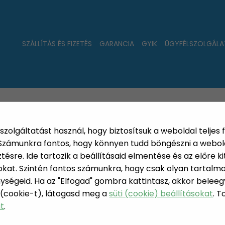
SZÁLLÍTÁS ÉS FIZETÉS
GARANCIA
GYIK
ÜGYFÉLSZOLGÁLA
LAT
ÚJDONSÁGOK
NÉPSZERŰ
PÁRSZÁZAS
szolgáltatást használ, hogy biztosítsuk a weboldal teljes 
. Számunkra fontos, hogy könnyen tudd böngészni a webol
sre. Ide tartozik a beállításaid elmentése és az előre kit
at. Szintén fontos számunkra, hogy csak olyan tartalmat
ységeid. Ha az "Elfogad" gombra kattintasz, akkor beleeg
AUTÓS ADAP
 (cookie-t), látogasd meg a
süti (cookie) beállításokat
. 
 TERMÉKEK
at
.