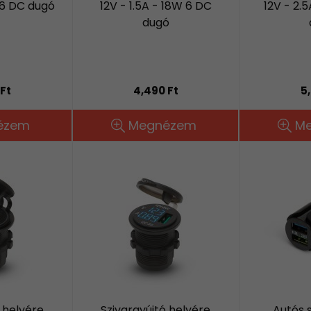
 6 DC dugó
12V - 1.5A - 18W 6 DC
12V - 2.
dugó
Ft
4,490 Ft
5
ézem
Megnézem
M
 helyére
Szivargyújtó helyére
Autós 