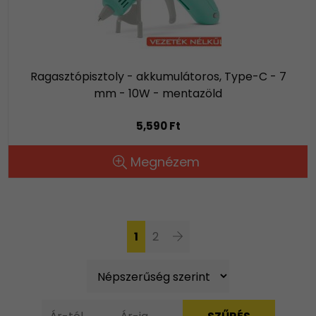
Ragasztópisztoly - akkumulátoros, Type-C - 7
mm - 10W - mentazöld
5,590 Ft
Megnézem
1
2