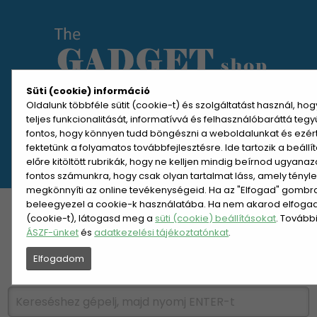
Süti (cookie) információ
Oldalunk többféle sütit (cookie-t) és szolgáltatást használ, ho
teljes funkcionalitását, informatívvá és felhasználóbaráttá teg
MENÜ MEGNYITÁSA
fontos, hogy könnyen tudd böngészni a weboldalunkat és ezér
fektetünk a folyamatos továbbfejlesztésre. Ide tartozik a beáll
előre kitöltött rubrikák, hogy ne kelljen mindig beírnod ugyana
REGISZTRÁCIÓ
BELÉPÉS
fontos számunkra, hogy csak olyan tartalmat láss, amely tényl
megkönnyíti az online tevékenységeid. Ha az "Elfogad" gombra 
beleegyezel a cookie-k használatába. Ha nem akarod elfogadn
KATEGÓRIÁK
HETI AJÁNLAT
(cookie-t), látogasd meg a
süti (cookie) beállításokat
. Tovább
ÁSZF-ünket
és
adatkezelési tájékoztatónkat
.
ÚJDONSÁGOK
NÉPSZERŰ
Elfogadom
PÁRSZÁZAS