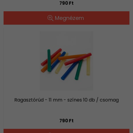
790 Ft
Megnézem
Ragasztórúd - 11 mm - színes 10 db / csomag
790 Ft