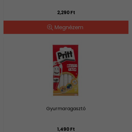
2,290 Ft
Megnézem
Gyurmaragasztó
1,490 Ft