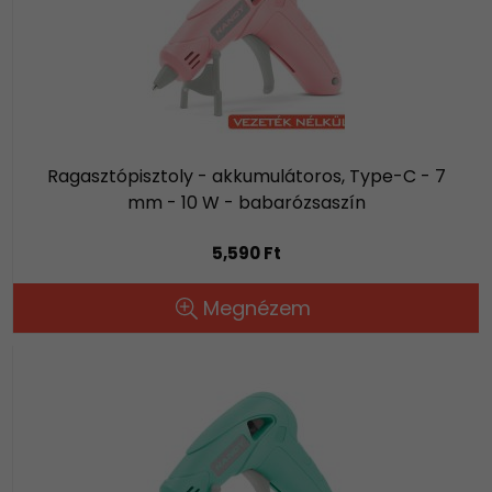
Ragasztópisztoly - akkumulátoros, Type-C - 7
mm - 10 W - babarózsaszín
5,590 Ft
Megnézem