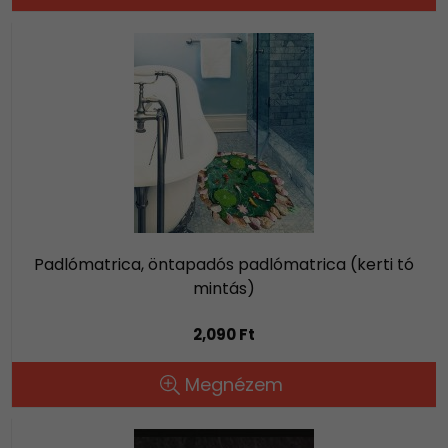
Padlómatrica, öntapadós padlómatrica (kerti tó
mintás)
2,090 Ft
Megnézem