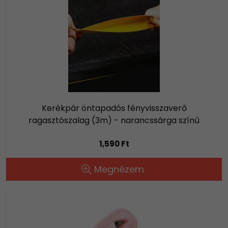
Kerékpár öntapadós fényvisszaverő
ragasztószalag (3m) - narancssárga színű
1,590 Ft
Megnézem