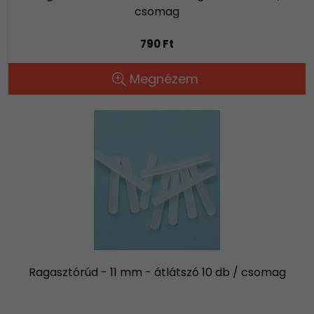
csomag
790 Ft
Megnézem
Ragasztórúd - 11 mm - átlátszó 10 db / csomag