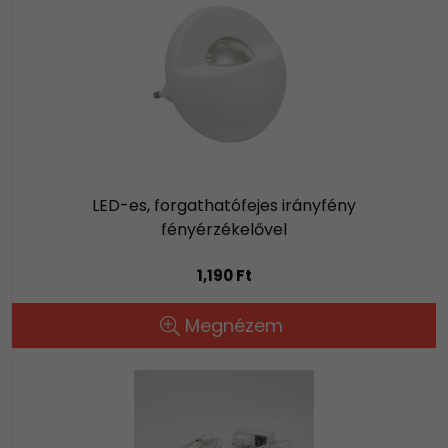
LED-es, forgathatófejes irányfény
fényérzékelővel
1,190 Ft
Megnézem