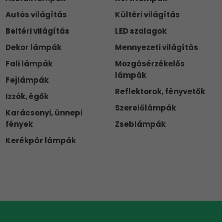
Autós világítás
Kültéri világítás
Beltéri világítás
LED szalagok
Dekor lámpák
Mennyezeti világítás
Fali lámpák
Mozgásérzékelős
lámpák
Fejlámpák
Reflektorok, fényvetők
Izzók, égők
Szerelőlámpák
Karácsonyi, ünnepi
fények
Zseblámpák
Kerékpár lámpák