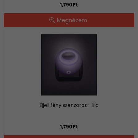
1,790 Ft
Megnézem
Éjjeli fény szenzoros - lila
1,790 Ft