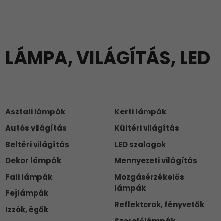
LÁMPA, VILÁGÍTÁS, LED
Asztali lámpák
Kerti lámpák
Autós világítás
Kültéri világítás
Beltéri világítás
LED szalagok
Dekor lámpák
Mennyezeti világítás
Fali lámpák
Mozgásérzékelős
lámpák
Fejlámpák
Reflektorok, fényvetők
Izzók, égők
Szerelőlámpák