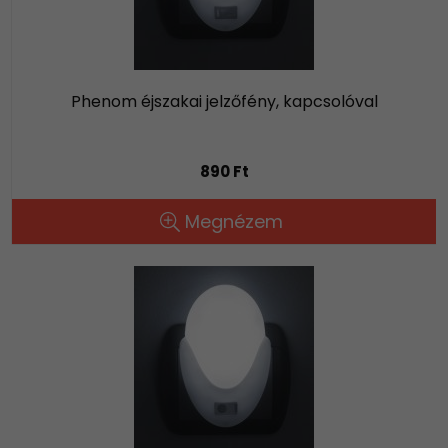
Phenom éjszakai jelzőfény, kapcsolóval
890 Ft
Megnézem