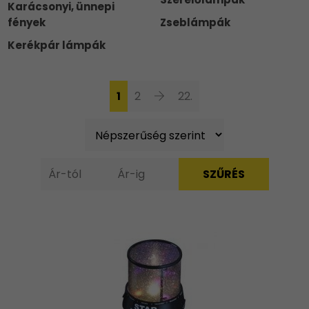
Karácsonyi, ünnepi
fények
Zseblámpák
Kerékpár lámpák
1
2
22.