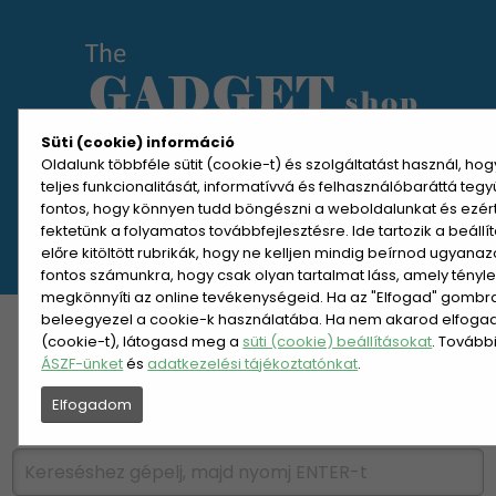
Süti (cookie) információ
Oldalunk többféle sütit (cookie-t) és szolgáltatást használ, ho
teljes funkcionalitását, informatívvá és felhasználóbaráttá teg
MENÜ MEGNYITÁSA
fontos, hogy könnyen tudd böngészni a weboldalunkat és ezér
fektetünk a folyamatos továbbfejlesztésre. Ide tartozik a beáll
előre kitöltött rubrikák, hogy ne kelljen mindig beírnod ugyana
REGISZTRÁCIÓ
BELÉPÉS
fontos számunkra, hogy csak olyan tartalmat láss, amely tényl
megkönnyíti az online tevékenységeid. Ha az "Elfogad" gombra 
beleegyezel a cookie-k használatába. Ha nem akarod elfogadn
KATEGÓRIÁK
HETI AJÁNLAT
(cookie-t), látogasd meg a
süti (cookie) beállításokat
. Tovább
ÁSZF-ünket
és
adatkezelési tájékoztatónkat
.
ÚJDONSÁGOK
NÉPSZERŰ
Elfogadom
PÁRSZÁZAS