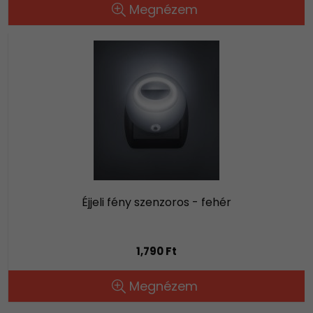
Megnézem
Éjjeli fény szenzoros - fehér
1,790 Ft
Megnézem