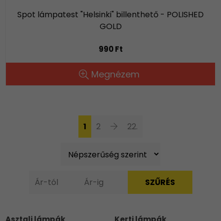
Spot lámpatest "Helsinki" billenthető - POLISHED
GOLD
990 Ft
Megnézem
1
2
22.
Asztali lámpák
Kerti lámpák