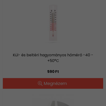
Kül- és beltéri hagyományos hőmérő -40 -
+50°C
590 Ft
Megnézem