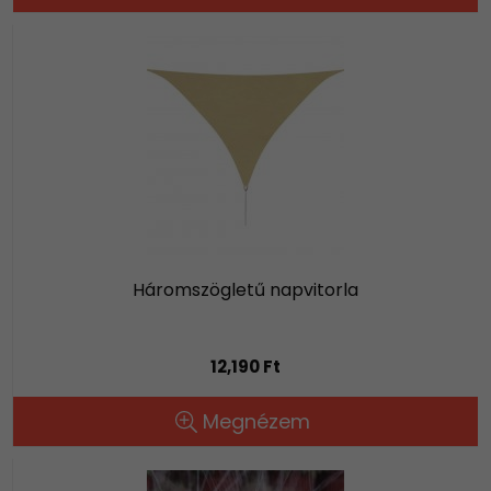
Háromszögletű napvitorla
12,190 Ft
Megnézem