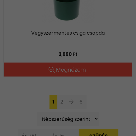
Vegyszermentes csiga csapda
2,990 Ft
Megnézem
1
2
6.