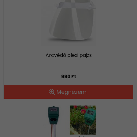
Arcvédő plexi pajzs
990 Ft
Megnézem