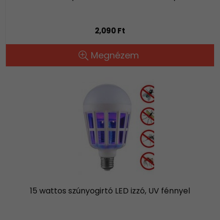
2,090 Ft
Megnézem
15 wattos szúnyogirtó LED izzó, UV fénnyel