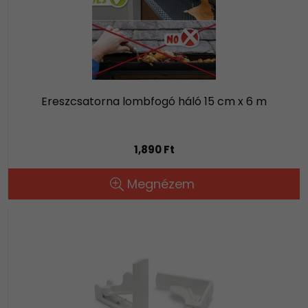
Ereszcsatorna lombfogó háló 15 cm x 6 m
1,890 Ft
Megnézem