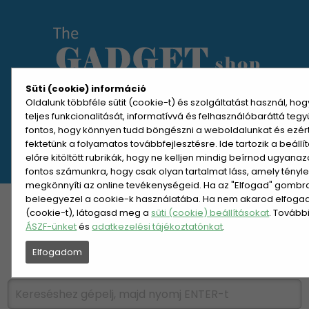
Süti (cookie) információ
Oldalunk többféle sütit (cookie-t) és szolgáltatást használ, ho
teljes funkcionalitását, informatívvá és felhasználóbaráttá teg
MENÜ MEGNYITÁSA
fontos, hogy könnyen tudd böngészni a weboldalunkat és ezér
fektetünk a folyamatos továbbfejlesztésre. Ide tartozik a beáll
előre kitöltött rubrikák, hogy ne kelljen mindig beírnod ugyana
REGISZTRÁCIÓ
BELÉPÉS
fontos számunkra, hogy csak olyan tartalmat láss, amely tényl
megkönnyíti az online tevékenységeid. Ha az "Elfogad" gombra 
beleegyezel a cookie-k használatába. Ha nem akarod elfogadn
KATEGÓRIÁK
HETI AJÁNLAT
(cookie-t), látogasd meg a
süti (cookie) beállításokat
. Tovább
ÁSZF-ünket
és
adatkezelési tájékoztatónkat
.
ÚJDONSÁGOK
NÉPSZERŰ
Elfogadom
PÁRSZÁZAS