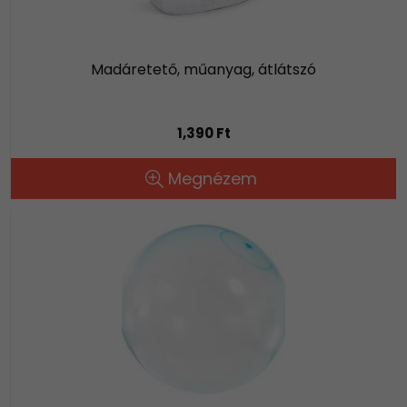
Madáretető, műanyag, átlátszó
1,390 Ft
Megnézem