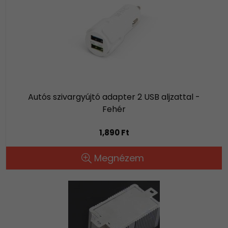
Autós szivargyújtó adapter 2 USB aljzattal -
Fehér
1,890 Ft
Megnézem