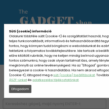
Süti (cookie) információ
Oldalunk többféle sütit (cookie-t) és szolgáltatást használ, ho
teljes funkcionalitását, informatívvá és felhasználóbaráttá teg
MENÜ MEGNYITÁSA
fontos, hogy könnyen tudd böngészni a weboldalunkat és ezér
fektetünk a folyamatos továbbfejlesztésre. Ide tartozik a beáll
előre kitöltött rubrikák, hogy ne kelljen mindig beírnod ugyana
REGISZTRÁCIÓ
BELÉPÉS
fontos számunkra, hogy csak olyan tartalmat láss, amely tényl
megkönnyíti az online tevékenységeid. Ha az "Elfogad" gombra 
beleegyezel a cookie-k használatába. Ha nem akarod elfogadn
KATEGÓRIÁK
HETI AJÁNLAT
(cookie-t), látogasd meg a
süti (cookie) beállításokat
. Tovább
ÁSZF-ünket
és
adatkezelési tájékoztatónkat
.
ÚJDONSÁGOK
NÉPSZERŰ
Elfogadom
PÁRSZÁZAS