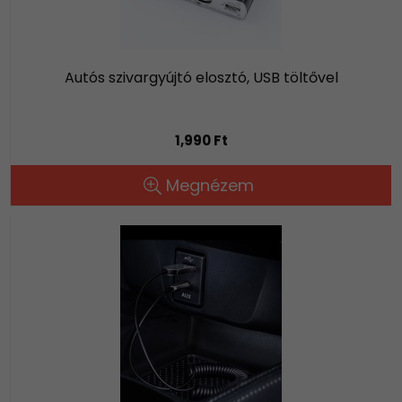
Autós szivargyújtó elosztó, USB töltővel
1,990 Ft
Megnézem