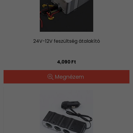
24V-12V feszültség átalakító
4,090 Ft
Megnézem