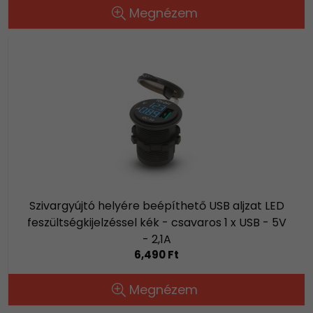
Megnézem
Szivargyújtó helyére beépíthető USB aljzat LED
feszültségkijelzéssel kék - csavaros 1 x USB - 5V
- 2,1A
6,490 Ft
Megnézem