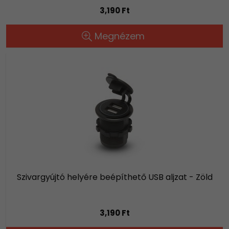
3,190 Ft
Megnézem
Szivargyújtó helyére beépíthető USB aljzat - Zöld
3,190 Ft