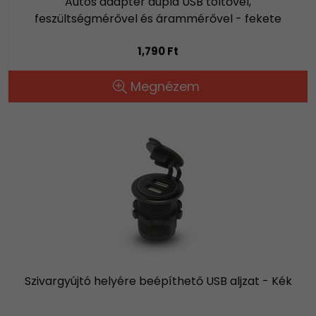
Autós adapter dupla USB töltővel,
feszültségmérővel és árammérővel - fekete
1,790 Ft
Megnézem
Szivargyújtó helyére beépíthető USB aljzat - Kék