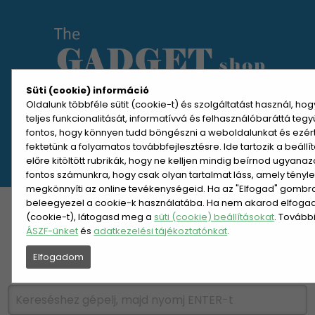
Süti (cookie) információ
Oldalunk többféle sütit (cookie-t) és szolgáltatást használ, ho
teljes funkcionalitását, informatívvá és felhasználóbaráttá teg
MENÜ MEGNYITÁSA
fontos, hogy könnyen tudd böngészni a weboldalunkat és ezér
fektetünk a folyamatos továbbfejlesztésre. Ide tartozik a beáll
előre kitöltött rubrikák, hogy ne kelljen mindig beírnod ugyana
REGISZTRÁCIÓ
BELÉPÉS
fontos számunkra, hogy csak olyan tartalmat láss, amely tényl
megkönnyíti az online tevékenységeid. Ha az "Elfogad" gombra 
beleegyezel a cookie-k használatába. Ha nem akarod elfogadn
KATEGÓRIÁK
HETI AJÁNLAT
(cookie-t), látogasd meg a
süti (cookie) beállításokat
. Tovább
ÁSZF-ünket
és
adatkezelési tájékoztatónkat
.
ÚJDONSÁGOK
NÉPSZERŰ
Elfogadom
PÁRSZÁZAS