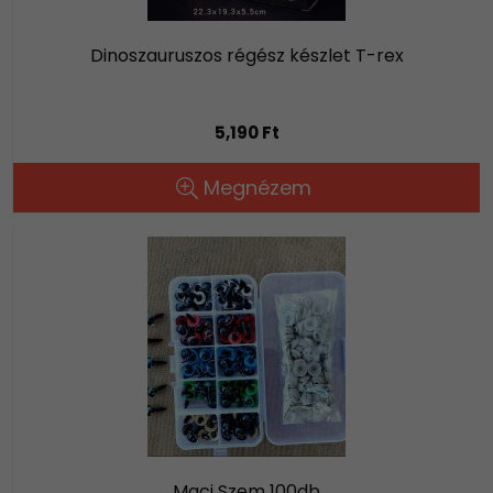
Dinoszauruszos régész készlet T-rex
5,190 Ft
Megnézem
Maci Szem 100db