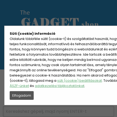
Süti (cookie) információ
Oldalunk többféle sütit (cookie-t) és szolgáltatást használ, ho
teljes funkcionalitását, informatívvá és felhasználóbaráttá teg
MENÜ MEGNYITÁSA
fontos, hogy könnyen tudd böngészni a weboldalunkat és ezér
fektetünk a folyamatos továbbfejlesztésre. Ide tartozik a beáll
előre kitöltött rubrikák, hogy ne kelljen mindig beírnod ugyana
REGISZTRÁCIÓ
BELÉPÉS
fontos számunkra, hogy csak olyan tartalmat láss, amely tényl
megkönnyíti az online tevékenységeid. Ha az "Elfogad" gombra 
beleegyezel a cookie-k használatába. Ha nem akarod elfogadn
KATEGÓRIÁK
HETI AJÁNLAT
(cookie-t), látogasd meg a
süti (cookie) beállításokat
. Tovább
ÁSZF-ünket
és
adatkezelési tájékoztatónkat
.
ÚJDONSÁGOK
NÉPSZERŰ
Elfogadom
PÁRSZÁZAS