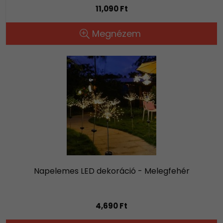
11,090 Ft
Megnézem
Napelemes LED dekoráció - Melegfehér
4,690 Ft