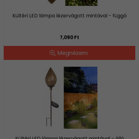
Kültéri LED lámpa lézervágott mintával - függő
7,090 Ft
Megnézem
Kültéri LED lámpa lézervágott mintával - álló