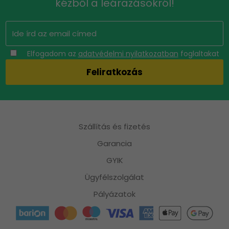
kézből a leárazásokról!
Elfogadom az
adatvédelmi nyilatkozatban
foglaltakat
Szállítás és fizetés
Garancia
GYIK
Ügyfélszolgálat
Pályázatok