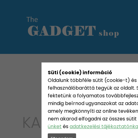
KATEGÓRIÁK
HETI AJÁN
Süti (cookie) információ
Oldalunk többféle sütit (cookie-t) és 
felhasználóbaráttá tegyük az oldalt
fektetünk a folyamatos továbbfejleszté
mindig beírnod ugyanazokat az adatok
amely megkönnyíti az online tevéken
KATEGÓRIA
nem akarod elfogadni az összes sütit
SZÉPS
ünket
és
adatkezelési tájékoztatónk