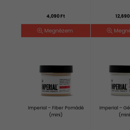
4,090 Ft
12,690
Megnézem
Megn
Imperial – Fiber Pomádé
Imperial – G
(mini)
(mini