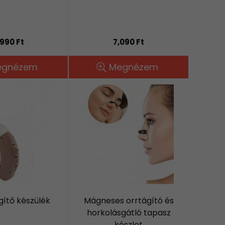
,990 Ft
7,090 Ft
egnézem
Megnézem
gítő készülék
Mágneses orrtágító és
horkolásgátló tapasz
készlet