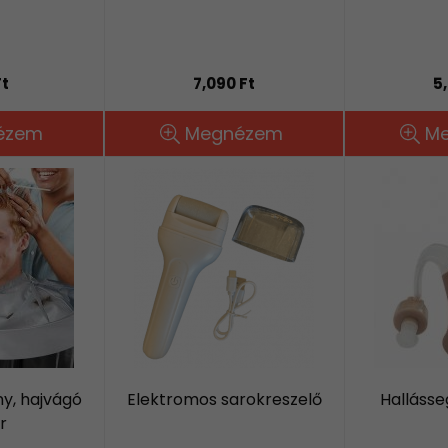
Ft
7,090 Ft
5
ézem
Megnézem
M
y, hajvágó
Elektromos sarokreszelő
Hallásse
r