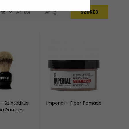
 – Szintetikus
Imperial – Fiber Pomádé
va Pamacs