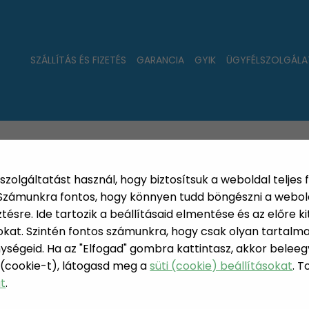
SZÁLLÍTÁS ÉS FIZETÉS
GARANCIA
GYIK
ÜGYFÉLSZOLGÁLA
LAT
ÚJDONSÁGOK
NÉPSZERŰ
PÁRSZÁZAS
szolgáltatást használ, hogy biztosítsuk a weboldal teljes 
. Számunkra fontos, hogy könnyen tudd böngészni a webol
sre. Ide tartozik a beállításaid elmentése és az előre kit
at. Szintén fontos számunkra, hogy csak olyan tartalmat
ységeid. Ha az "Elfogad" gombra kattintasz, akkor beleeg
FÉRFI SZÉPS
 (cookie-t), látogasd meg a
süti (cookie) beállításokat
. 
ÉGÁPOLÁS
at
.