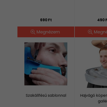
690 Ft
490 
Megnézem
Megn
Szakállfésű sablonnal
Hajvágó köpen
gallé