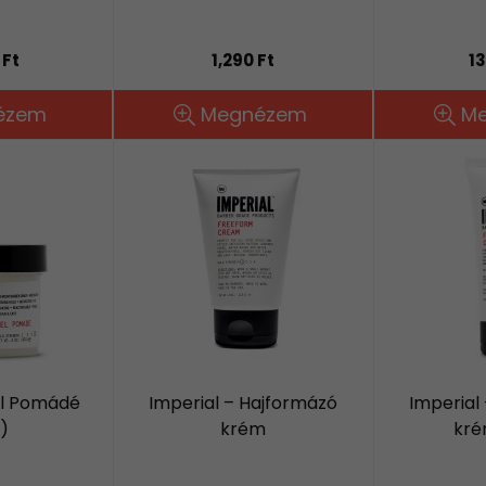
 Ft
1,290 Ft
13
ézem
Megnézem
M
él Pomádé
Imperial – Hajformázó
Imperial
)
krém
kré