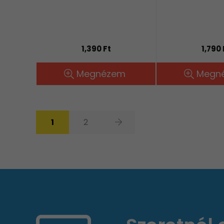
1,390 Ft
1,790 
Megnézem
Megn
1
2