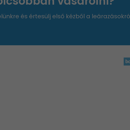
 olcsóbban vásárolni?
velünkre és értesülj első kézből a leárazásokró