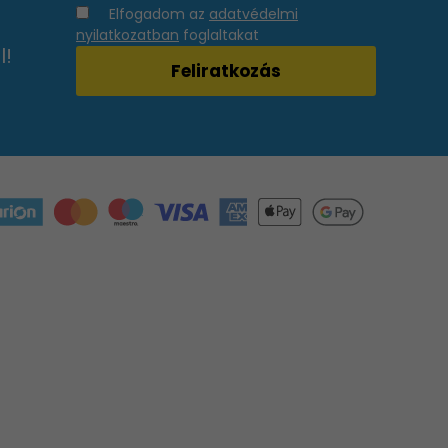
Elfogadom az
adatvédelmi
nyilatkozatban
foglaltakat
l!