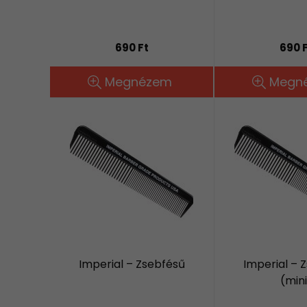
690 Ft
690 
Megnézem
Megn
Imperial – Zsebfésű
Imperial – 
(mini