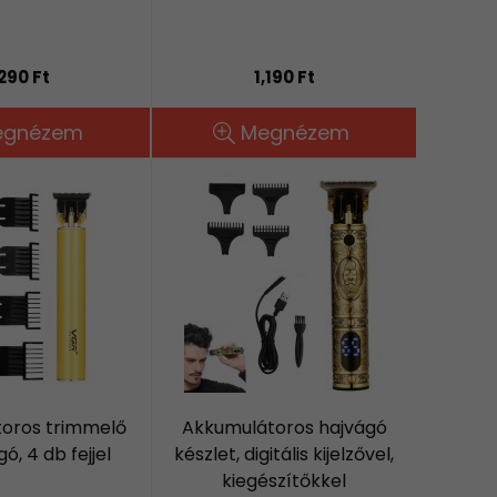
,290 Ft
1,190 Ft
egnézem
Megnézem
oros trimmelő
Akkumulátoros hajvágó
ó, 4 db fejjel
készlet, digitális kijelzővel,
kiegészítőkkel