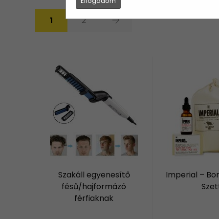
Elfogadom
1
2
Szakáll egyenesítő
Imperial – Bo
fésű/hajformázó
Szet
férfiaknak