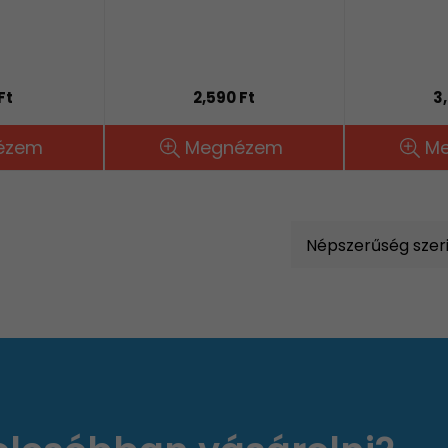
Ft
2,590 Ft
3
ézem
Megnézem
M