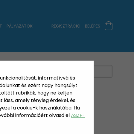
T
PÁLYÁZATOK
REGISZTRÁCIÓ
BELÉPÉS
funkcionalitását, informatívvá és
dalunkat és ezért nagy hangsúlyt
öltött rubrikák, hogy ne kelljen
 láss, amely tényleg érdekel, és
yezel a cookie-k használatába. Ha
ÉGÁPOLÁS
További információért olvasd el
ÁSZF-