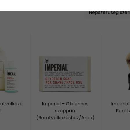
rotválkozó
Imperial – Glicerines
Imperial
t
szappan
Borot
(Borotválkozáshoz/Arca)