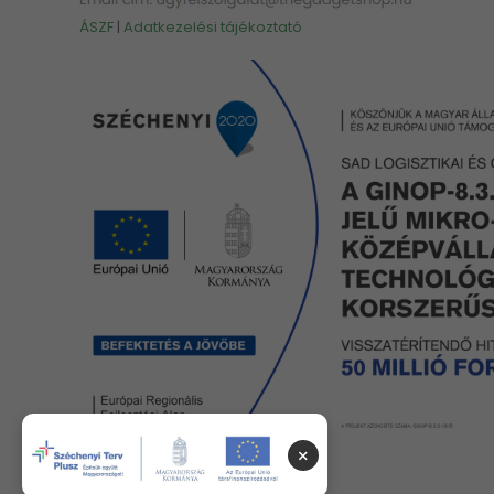
ÁSZF
|
Adatkezelési tájékoztató
×