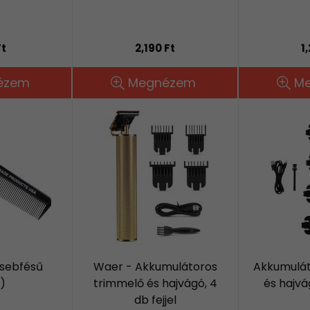
Ft
2,190 Ft
1
ézem
Megnézem
M
Zsebfésű
Waer - Akkumulátoros
Akkumulát
)
trimmelő és hajvágó, 4
és hajvág
db fejjel