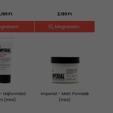
,190 Ft
2,190 Ft
egnézem
Megnézem
 – Hajformázó
Imperial – Matt Pomádé
m (mini)
(mini)