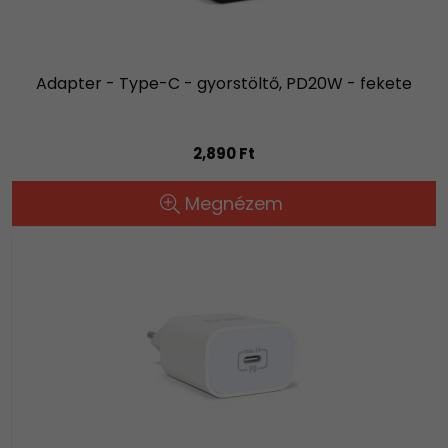
Adapter - Type-C - gyorstöltő, PD20W - fekete
2,890 Ft
Megnézem