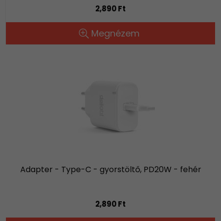
2,890 Ft
Megnézem
Adapter - Type-C - gyorstöltő, PD20W - fehér
2,890 Ft