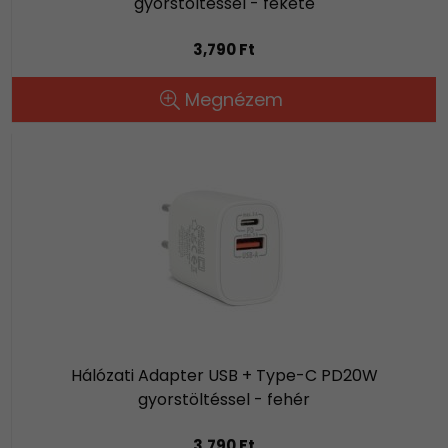
gyorstöltéssel - fekete
3,790 Ft
Megnézem
Hálózati Adapter USB + Type-C PD20W
gyorstöltéssel - fehér
3,790 Ft