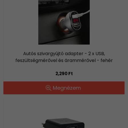
Autós szivargyújtó adapter - 2 x USB,
feszültségmérővel és árammérővel - fehér
2,290 Ft
Megnézem