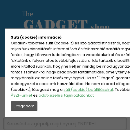
Süti (cookie) információ
Oldalunk többféle sütit (cookie-t) és szolgáltatást használ, ho
teljes funkcionalitását, informatívvá és felhasználóbaráttá teg
MENÜ MEGNYITÁSA
fontos, hogy könnyen tudd böngészni a weboldalunkat és ezér
fektetünk a folyamatos továbbfejlesztésre. Ide tartozik a beáll
előre kitöltött rubrikák, hogy ne kelljen mindig beírnod ugyana
REGISZTRÁCIÓ
BELÉPÉS
fontos számunkra, hogy csak olyan tartalmat láss, amely tényl
megkönnyíti az online tevékenységeid. Ha az "Elfogad" gombra 
beleegyezel a cookie-k használatába. Ha nem akarod elfogadn
KATEGÓRIÁK
HETI AJÁNLAT
(cookie-t), látogasd meg a
süti (cookie) beállításokat
. Tovább
ÁSZF-ünket
és
adatkezelési tájékoztatónkat
.
ÚJDONSÁGOK
NÉPSZERŰ
Elfogadom
PÁRSZÁZAS