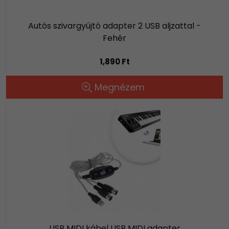
Autós szivargyújtó adapter 2 USB aljzattal -
Fehér
1,890 Ft
Megnézem
USB MIDI kábel USB MIDI adapter