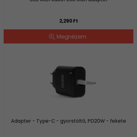
2,290 Ft
Megnézem
Adapter - Type-C - gyorstöltő, PD20W - fekete