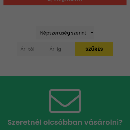
Szeretnél olcsóbban vásárolni?