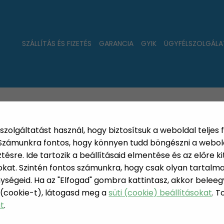
SZÁLLÍTÁS ÉS FIZETÉS
GARANCIA
GYIK
ÜGYFÉLSZOLGÁLA
LAT
ÚJDONSÁGOK
NÉPSZERŰ
PÁRSZÁZAS
szolgáltatást használ, hogy biztosítsuk a weboldal teljes 
. Számunkra fontos, hogy könnyen tudd böngészni a webol
sre. Ide tartozik a beállításaid elmentése és az előre kit
at. Szintén fontos számunkra, hogy csak olyan tartalmat
ységeid. Ha az "Elfogad" gombra kattintasz, akkor beleeg
MÉRŐSZAL
 (cookie-t), látogasd meg a
süti (cookie) beállításokat
. 
CS/SZERSZÁM
at
.