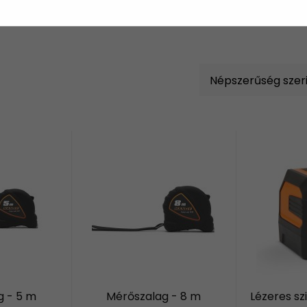
g - 5 m
Mérőszalag - 8 m
Lézeres sz