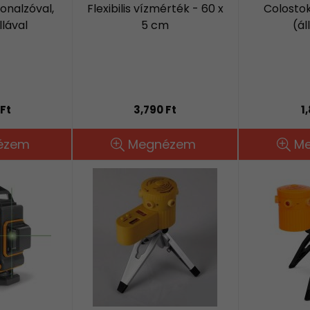
onalzóval,
Flexibilis vízmérték - 60 x
Colostok
llával
5 cm
(ál
Ft
3,790 Ft
1
ézem
Megnézem
M