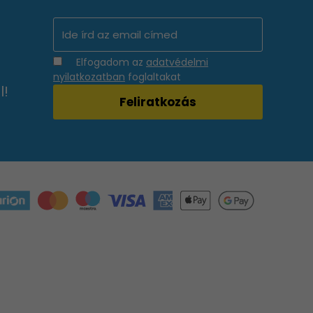
Elfogadom az
adatvédelmi
nyilatkozatban
foglaltakat
l!