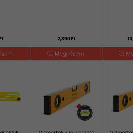
Ft
2,890 Ft
13
ézem
Megnézem
M
gyoldalú
Vízmérték - forgatható
Vízmérték