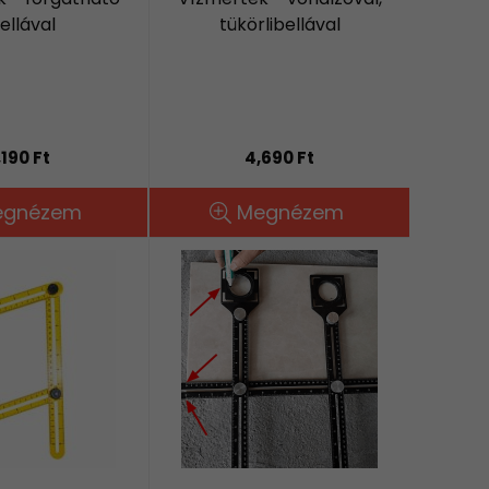
bellával
tükörlibellával
,190 Ft
4,690 Ft
egnézem
Megnézem