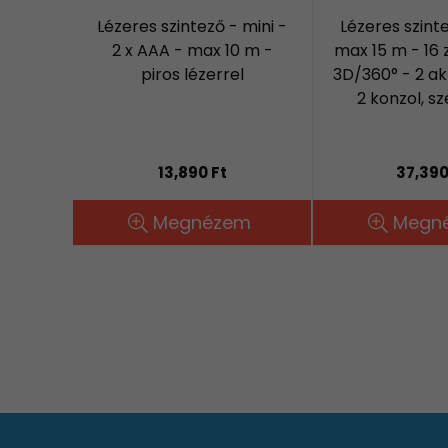
Lézeres szintező - mini -
Lézeres szinte
2 x AAA - max 10 m -
max 15 m - 16 z
piros lézerrel
3D/360° - 2 a
2 konzol, 
13,890 Ft
37,390
Megnézem
Megn