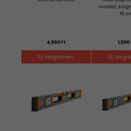
vonalzó, szögm
18 c
4,990 Ft
1,590 
Megnézem
Megn