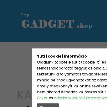
KATEGÓRIÁK
HETI AJÁN
Süti (cookie) információ
Oldalunk többféle sütit (cookie-t) és 
felhasználóbaráttá tegyük az oldalt
fektetünk a folyamatos továbbfejleszté
mindig beírnod ugyanazokat az adatok
amely megkönnyíti az online tevéken
KATEGÓRIA
nem akarod elfogadni az összes sütit
BARKÁ
ünket
és
adatkezelési tájékoztatónk