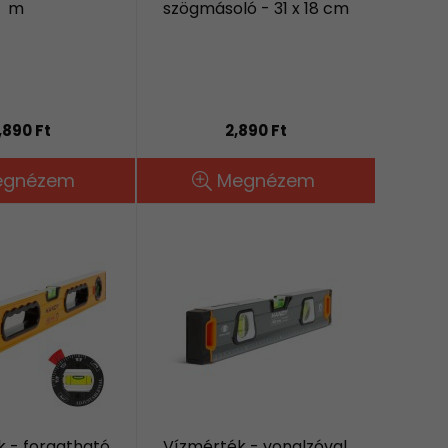
m
szögmásoló - 31 x 18 cm
,890 Ft
2,890 Ft
egnézem
Megnézem
 - forgatható
Vízmérték - vonalzóval,