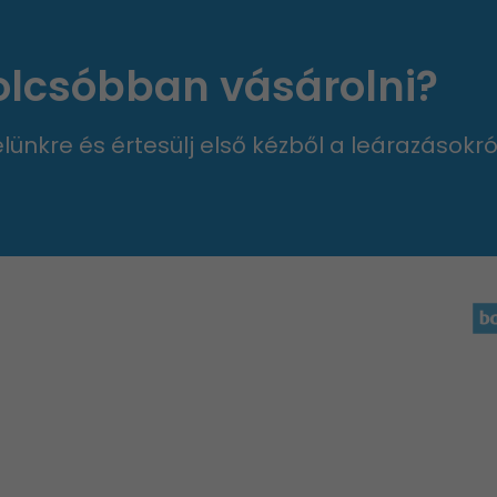
 olcsóbban vásárolni?
velünkre és értesülj első kézből a leárazásokró