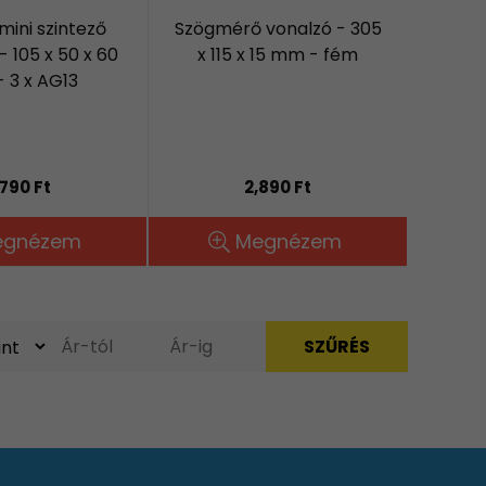
mini szintező
Szögmérő vonalzó - 305
- 105 x 50 x 60
x 115 x 15 mm - fém
 3 x AG13
,790 Ft
2,890 Ft
egnézem
Megnézem