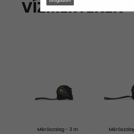
VÍZMÉRTÉKEK
Elfogadom
Mérőszalag - 3 m
Mérőszala