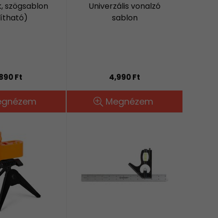
, szögsablon
Univerzális vonalzó
lítható)
sablon
,890 Ft
4,990 Ft
egnézem
Megnézem