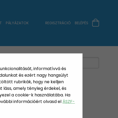
T
PÁLYÁZATOK
REGISZTRÁCIÓ
BELÉPÉS
funkcionalitását, informatívvá és
dalunkat és ezért nagy hangsúlyt
öltött rubrikák, hogy ne kelljen
 láss, amely tényleg érdekel, és
yezel a cookie-k használatába. Ha
AGOK,
További információért olvasd el
ÁSZF-