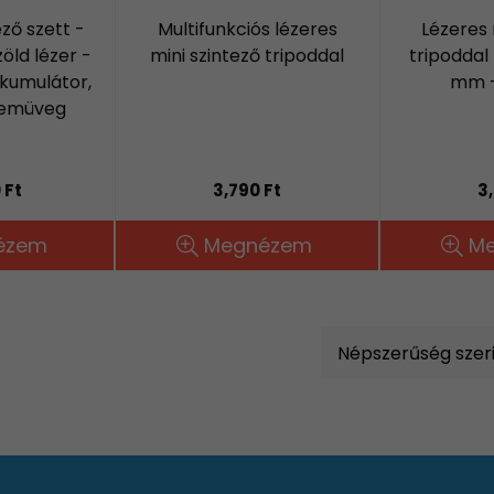
ző szett -
Multifunkciós lézeres
Lézeres 
öld lézer -
mini szintező tripoddal
tripoddal 
kkumulátor,
mm -
szemüveg
 Ft
3,790 Ft
3
ézem
Megnézem
M