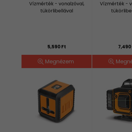
Vízmérték - vonalzóval,
Vízmérték - v
tükörlibellával
tükörlibe
5,590 Ft
7,490 
Megnézem
Megn