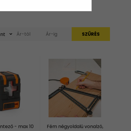
intező - max 10
Fém négyoldalú vonalzó,