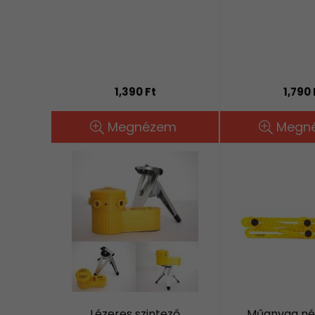
1,390 Ft
1,790 
Megnézem
Megn
Lézeres szintező
Műanyag né