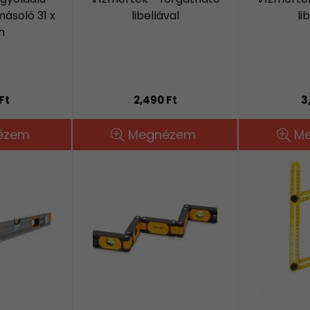
ásoló 31 x
libellával
li
m
Ft
2,490 Ft
3
ézem
Megnézem
M