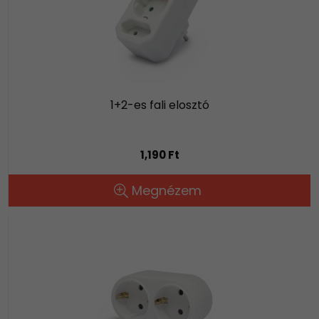
1+2-es fali elosztó
1,190 Ft
Megnézem