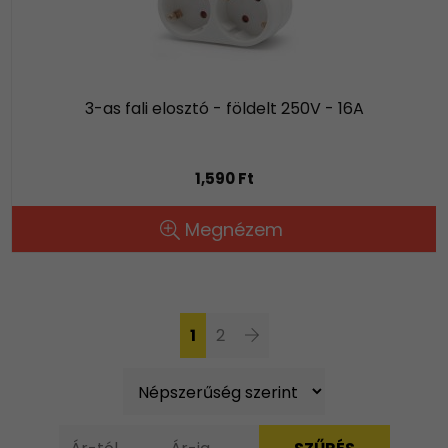
3-as fali elosztó - földelt 250V - 16A
1,590 Ft
Megnézem
1
2