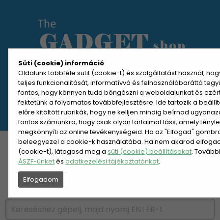
Süti (cookie) információ
Oldalunk többféle sütit (cookie-t) és szolgáltatást használ, ho
teljes funkcionalitását, informatívvá és felhasználóbaráttá teg
MENÜ MEGNYITÁSA
fontos, hogy könnyen tudd böngészni a weboldalunkat és ezér
fektetünk a folyamatos továbbfejlesztésre. Ide tartozik a beáll
előre kitöltött rubrikák, hogy ne kelljen mindig beírnod ugyana
REGISZTRÁCIÓ
BELÉPÉS
fontos számunkra, hogy csak olyan tartalmat láss, amely tényl
megkönnyíti az online tevékenységeid. Ha az "Elfogad" gombra 
beleegyezel a cookie-k használatába. Ha nem akarod elfogadn
KATEGÓRIÁK
HETI AJÁNLAT
(cookie-t), látogasd meg a
süti (cookie) beállításokat
. Tovább
ÁSZF-ünket
és
adatkezelési tájékoztatónkat
.
ÚJDONSÁGOK
NÉPSZERŰ
Elfogadom
PÁRSZÁZAS