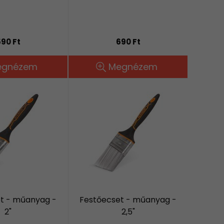
90 Ft
690 Ft
egnézem
Megnézem
t - műanyag -
Festőecset - műanyag -
2"
2,5"