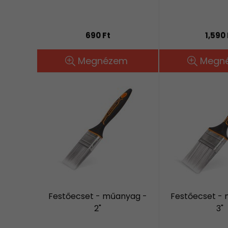
690 Ft
1,590 
Megnézem
Megn
Festőecset - műanyag -
Festőecset -
2"
3"