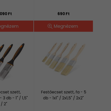
,090 Ft
690 Ft
egnézem
Megnézem
cset szett,
Festőecset szett, fa - 5
3 db - 1" / 1,5"
db - 1x1" / 2x1,5" / 2x2"
/ 2"