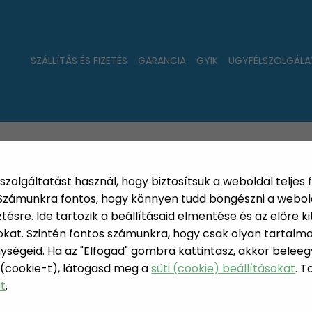
SZÁLLÍTÁS ÉS FIZETÉS
GARANCIA
GYIK
ÜGYFÉLSZOLGÁLA
LAT
ÚJDONSÁGOK
NÉPSZERŰ
PÁRSZÁZAS
szolgáltatást használ, hogy biztosítsuk a weboldal teljes 
. Számunkra fontos, hogy könnyen tudd böngészni a webol
sre. Ide tartozik a beállításaid elmentése és az előre kit
at. Szintén fontos számunkra, hogy csak olyan tartalmat
ységeid. Ha az "Elfogad" gombra kattintasz, akkor beleeg
FESTŐ ESZ
 (cookie-t), látogasd meg a
süti (cookie) beállításokat
. 
CS/SZERSZÁM
at
.