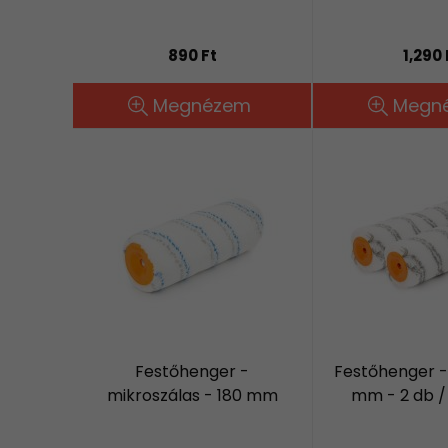
890 Ft
1,290 
Megnézem
Megn
Festőhenger -
Festőhenger - 
mikroszálas - 180 mm
mm - 2 db 