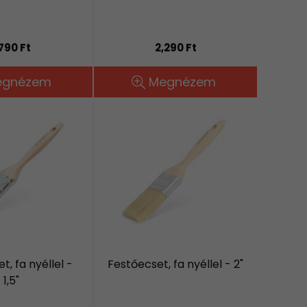
,790 Ft
2,290 Ft
egnézem
Megnézem
t, fa nyéllel -
Festőecset, fa nyéllel - 2"
1,5"