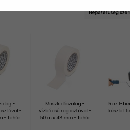
zalag -
Maszkolószalag -
5 az 1-be
asztóval -
vízbázisú ragasztóval -
készlet f
m - fehér
50 m x 48 mm - fehér