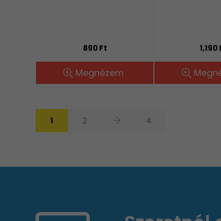
890 Ft
1,190 
Megnézem
Megn
1
2
4.