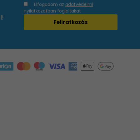
Elfogadom az
adatvédelmi
nyilatkozatban
foglaltakat
l!