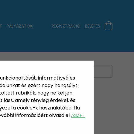
T
PÁLYÁZATOK
REGISZTRÁCIÓ
BELÉPÉS
funkcionalitását, informatívvá és
dalunkat és ezért nagy hangsúlyt
öltött rubrikák, hogy ne kelljen
 láss, amely tényleg érdekel, és
yezel a cookie-k használatába. Ha
KÖZÖK
További információért olvasd el
ÁSZF-