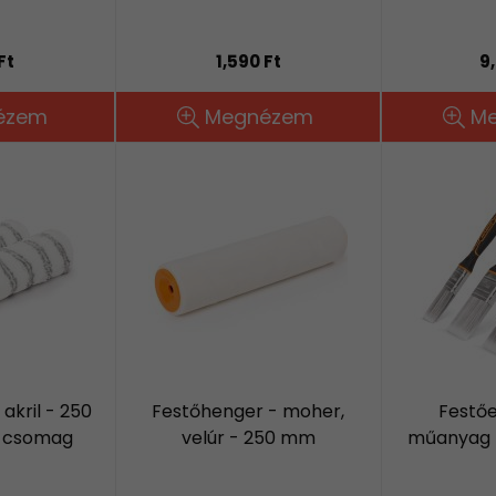
Ft
1,590 Ft
9
ézem
Megnézem
M
akril - 250
Festőhenger - moher,
Festőe
/ csomag
velúr - 250 mm
műanyag - 