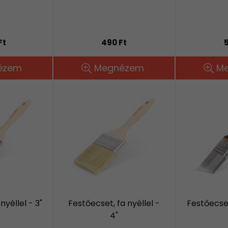
Ft
490 Ft
5
ézem
Megnézem
M
nyéllel - 3"
Festőecset, fa nyéllel -
Festőecse
4"