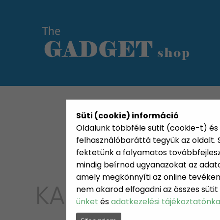
KATEGÓRIÁK
HETI AJÁN
Süti (cookie) információ
Oldalunk többféle sütit (cookie-t) és 
felhasználóbaráttá tegyük az oldalt
fektetünk a folyamatos továbbfejleszté
mindig beírnod ugyanazokat az adatok
amely megkönnyíti az online tevéken
KATEGÓRIA
nem akarod elfogadni az összes sütit
BARKÁ
ünket
és
adatkezelési tájékoztatónk