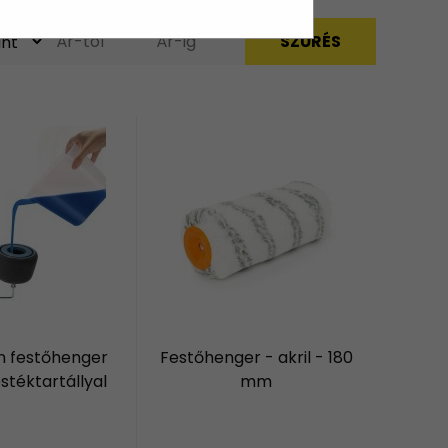
n festőhenger
Festőhenger - akril - 180
estéktartállyal
mm