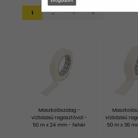
Elfogadom
1
2
4.
Maszkolószalag -
Maszkolós
vízbázisú ragasztóval -
vízbázisú rag
50 m x 24 mm - fehér
50 m x 36 m