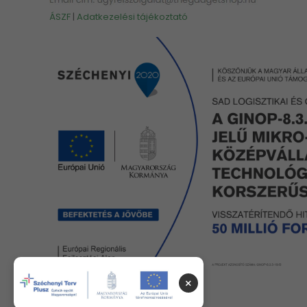
ÁSZF
|
Adatkezelési tájékoztató
×