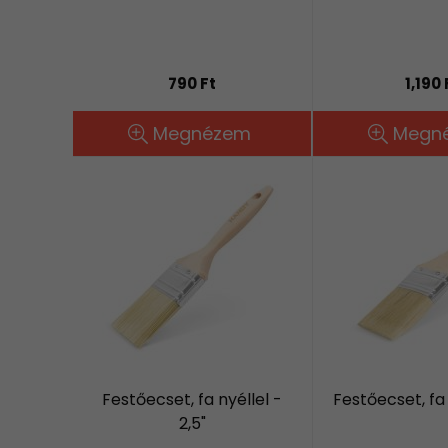
790 Ft
1,190 
Megnézem
Megn
Festőecset, fa nyéllel -
Festőecset, fa 
2,5"