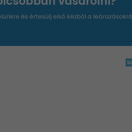
 olcsóbban vásárolni?
velünkre és értesülj első kézből a leárazásokró