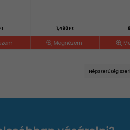
Ft
1,490 Ft
8
ézem
Megnézem
M