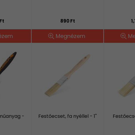
Ft
890 Ft
1
ézem
Megnézem
M
 műanyag -
Festőecset, fa nyéllel - 1"
Festőecse