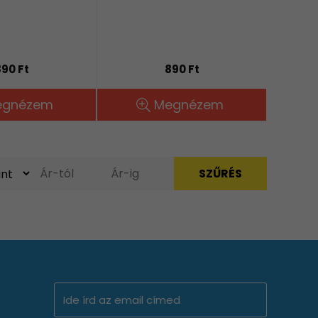
90 Ft
890 Ft
egnézem
Megnézem