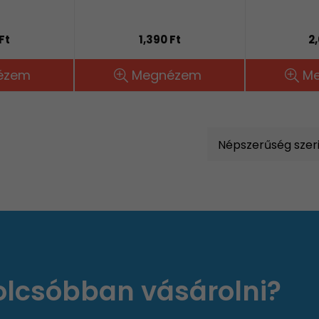
Ft
1,390 Ft
2
ézem
Megnézem
M
 olcsóbban vásárolni?