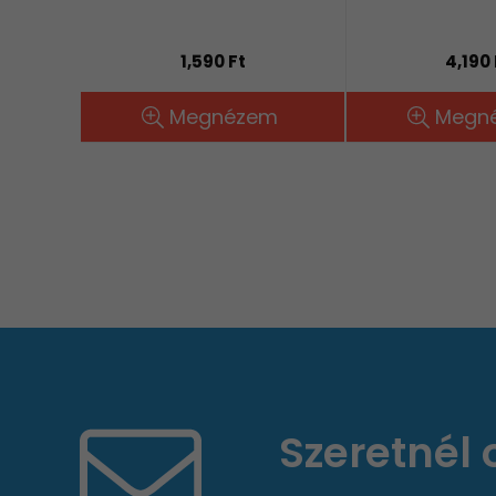
1,590 Ft
4,190 
Megnézem
Megn
Szeretnél