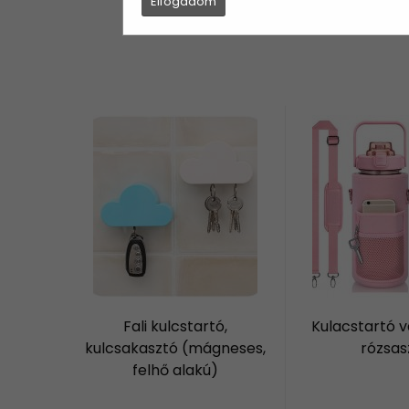
Elfogadom
Fali kulcstartó,
Kulacstartó v
kulcsakasztó (mágneses,
rózsas
felhő alakú)