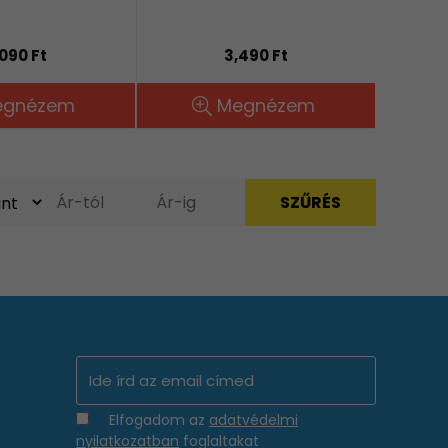
,090 Ft
3,490 Ft
egnézem
Megnézem
Elfogadom az
adatvédelmi
nyilatkozatban
foglaltakat