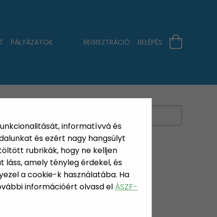
T
PÁLYÁZATOK
REGISZTRÁCIÓ
BELÉPÉS
funkcionalitását, informatívvá és
dalunkat és ezért nagy hangsúlyt
öltött rubrikák, hogy ne kelljen
 láss, amely tényleg érdekel, és
yezel a cookie-k használatába. Ha
TARTÓK
További információért olvasd el
ÁSZF-