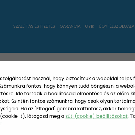
SZÁLLÍTÁS ÉS FIZETÉS
GARANCIA
GYIK
ÜGYFÉLSZOLGÁLA
LAT
ÚJDONSÁGOK
NÉPSZERŰ
PÁRSZÁZAS
szolgáltatást használ, hogy biztosítsuk a weboldal teljes 
. Számunkra fontos, hogy könnyen tudd böngészni a webol
sre. Ide tartozik a beállításaid elmentése és az előre kit
at. Szintén fontos számunkra, hogy csak olyan tartalmat
ységeid. Ha az "Elfogad" gombra kattintasz, akkor beleeg
KULCS
 (cookie-t), látogasd meg a
süti (cookie) beállításokat
. 
OS HÉTKÖZNAPI TERMÉKEK
at
.