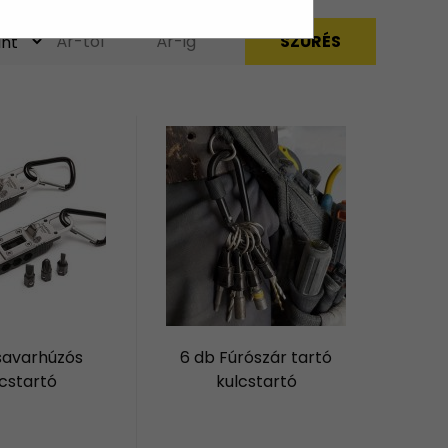
savarhúzós
6 db Fúrószár tartó
cstartó
kulcstartó