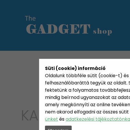
KATEGÓRIÁK
HETI AJÁN
Süti (cookie) információ
Oldalunk többféle sütit (cookie-t) és 
felhasználóbaráttá tegyük az oldalt
fektetünk a folyamatos továbbfejleszté
mindig beírnod ugyanazokat az adatok
amely megkönnyíti az online tevéken
KATEGÓRIA
nem akarod elfogadni az összes sütit
HASZN
ünket
és
adatkezelési tájékoztatónk