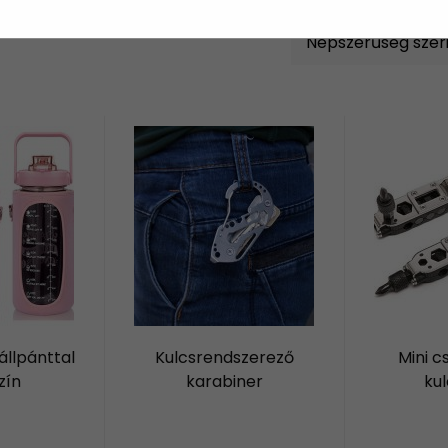
állpánttal
Kulcsrendszerező
Mini c
zín
karabiner
kul