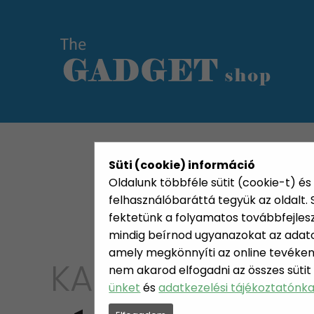
KATEGÓRIÁK
HETI AJÁN
Süti (cookie) információ
Oldalunk többféle sütit (cookie-t) és 
felhasználóbaráttá tegyük az oldalt
fektetünk a folyamatos továbbfejleszté
mindig beírnod ugyanazokat az adatok
amely megkönnyíti az online tevéken
KATEGÓRIA
nem akarod elfogadni az összes sütit
AJÁND
ünket
és
adatkezelési tájékoztatónk