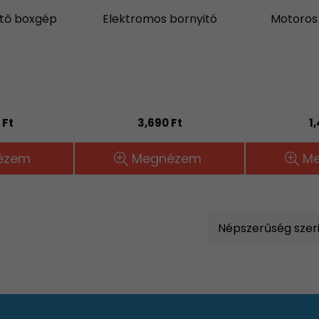
ető boxgép
Elektromos bornyitó
Motoros
 Ft
3,690 Ft
1
ézem
Megnézem
M