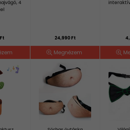
hajvágó, 4
interaktí
jel
Ft
24,990 Ft
4,
ézem
Megnézem
M
aktusz,
Sörhas övtáska
Világ