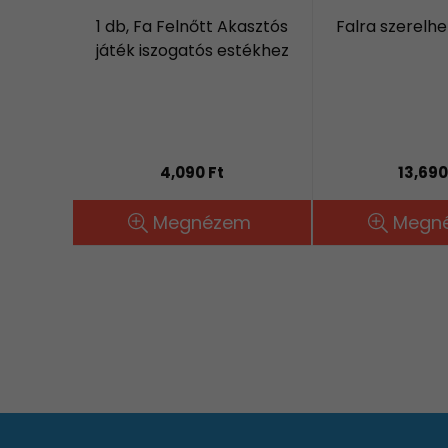
1 db, Fa Felnőtt Akasztós
Falra szerelh
játék iszogatós estékhez
4,090 Ft
13,690
Megnézem
Megn