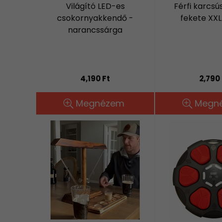
Világító LED-es
Férfi karcsús
csokornyakkendő -
fekete XX
narancssárga
4,190 Ft
2,790 
Megnézem
Megn