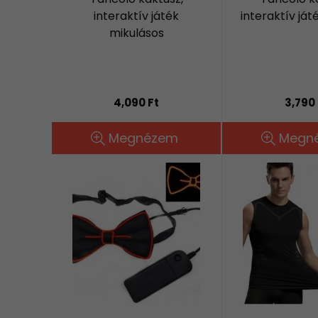
interaktív játék
interaktív já
mikulásos
4,090 Ft
3,790 
Megnézem
Megn