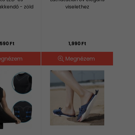
kkendő - zöld
viselethez
,590 Ft
1,990 Ft
egnézem
Megnézem