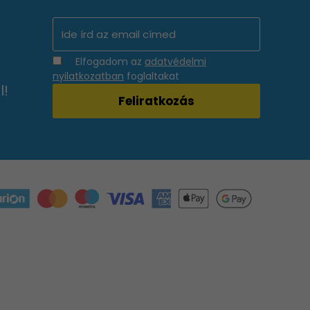
Elfogadom az
adatvédelmi
nyilatkozatban
foglaltakat
l!