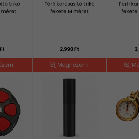
ító trikó
Férfi karcsúsító trikó
Férfi ka
L méret
fekete M méret
fekete
Ft
2,990 Ft
2
ézem
Megnézem
M