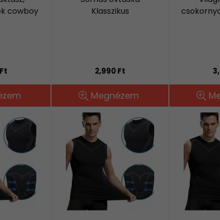
ték cowboy
Klasszikus
csokornya
Ft
2,990 Ft
3
ézem
Megnézem
M