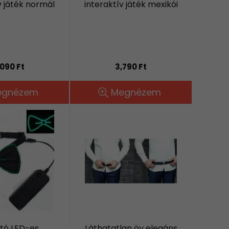
v játék normál
interaktív játék mexikói
090 Ft
3,790 Ft
egnézem
Megnézem
ító LED-es
Láthatatlan öv elegáns