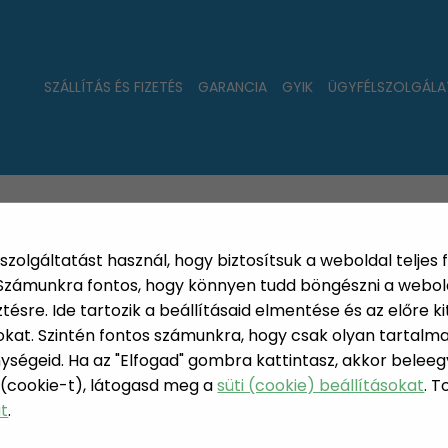
SZÁLLÍTÁS ÉS FIZETÉS
GARANCIA
GYIK
ÜGYFÉLSZOLGÁLA
LAT
ÚJDONSÁGOK
NÉPSZERŰ
PÁRSZÁZAS
szolgáltatást használ, hogy biztosítsuk a weboldal teljes 
. Számunkra fontos, hogy könnyen tudd böngészni a webol
sre. Ide tartozik a beállításaid elmentése és az előre kit
at. Szintén fontos számunkra, hogy csak olyan tartalmat
ységeid. Ha az "Elfogad" gombra kattintasz, akkor beleeg
AJÁNDÉKÖT
 (cookie-t), látogasd meg a
süti (cookie) beállításokat
. 
ÉKÖTLETEK
at
.