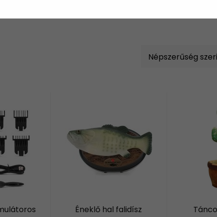
mulátoros
Éneklő hal falidísz
Táncol