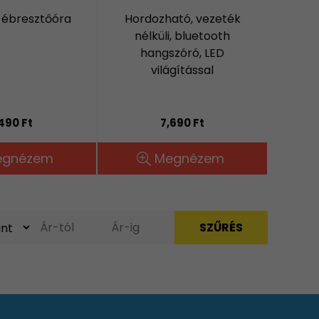
 ébresztőóra
Hordozható, vezeték
nélküli, bluetooth
hangszóró, LED
világítással
,490 Ft
7,690 Ft
egnézem
Megnézem