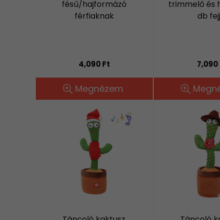
fésű/hajformázó
trimmelő és 
férfiaknak
db fej
4,090 Ft
7,090 
Megnézem
Megn
Táncoló kaktusz,
Táncoló k