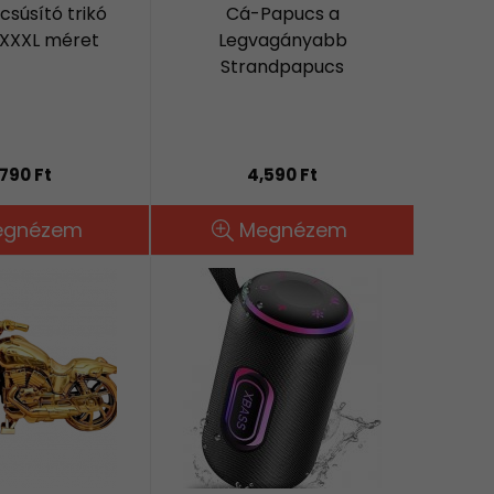
rcsúsító trikó
Cá-Papucs a
 XXXL méret
Legvagányabb
Strandpapucs
,790 Ft
4,590 Ft
egnézem
Megnézem