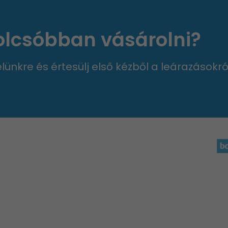
 olcsóbban vásárolni?
velünkre és értesülj első kézből a leárazásokró