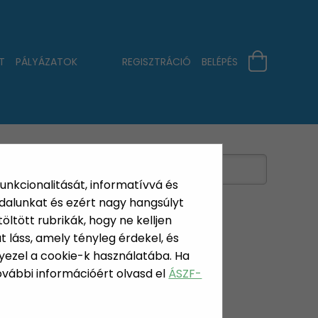
T
PÁLYÁZATOK
REGISZTRÁCIÓ
BELÉPÉS
funkcionalitását, informatívvá és
dalunkat és ezért nagy hangsúlyt
öltött rubrikák, hogy ne kelljen
 láss, amely tényleg érdekel, és
yezel a cookie-k használatába. Ha
LETEK
További információért olvasd el
ÁSZF-