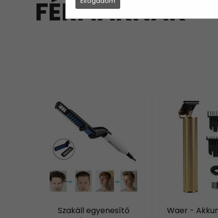
FÉRFIAKNAK
Elfogadom
Szakáll egyenesítő
Waer - Akku