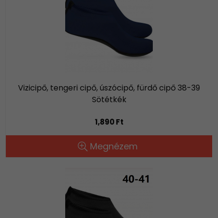
Vizicipő, tengeri cipő, úszócipő, fürdő cipő 38-39
Sötétkék
1,890 Ft
Megnézem