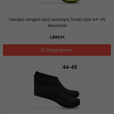
Vizicipő, tengeri cipő, úszócipő, fürdő cipő 44-45
Neonzöld
1,890 Ft
Megnézem