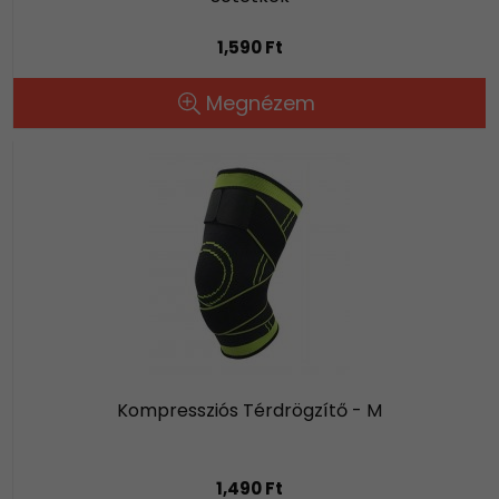
1,590 Ft
Megnézem
Kompressziós Térdrögzítő - M
1,490 Ft