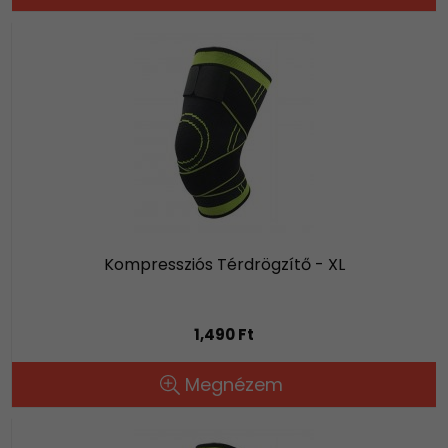
Kompressziós Térdrögzítő - XL
1,490 Ft
Megnézem