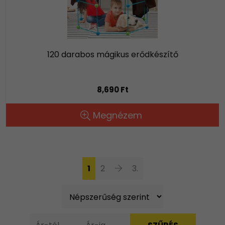
120 darabos mágikus erődkészítő
8,690 Ft
Megnézem
1
2
3.