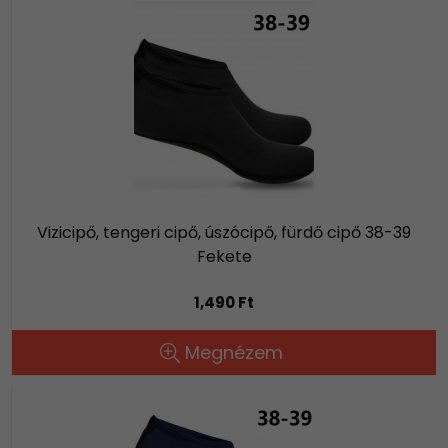
Vizicipő, tengeri cipő, úszócipő, fürdő cipő 38-39
Fekete
1,490 Ft
Megnézem