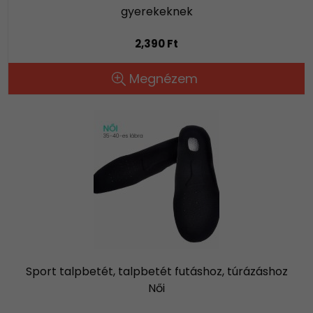
gyerekeknek
2,390 Ft
Megnézem
Sport talpbetét, talpbetét futáshoz, túrázáshoz
Női