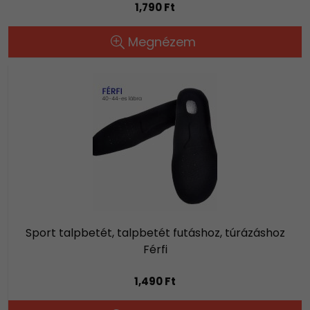
1,790 Ft
Megnézem
Sport talpbetét, talpbetét futáshoz, túrázáshoz
Férfi
1,490 Ft