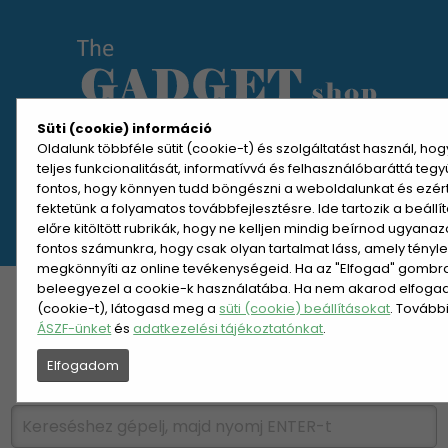
Süti (cookie) információ
Oldalunk többféle sütit (cookie-t) és szolgáltatást használ, ho
teljes funkcionalitását, informatívvá és felhasználóbaráttá teg
MENÜ MEGNYITÁSA
fontos, hogy könnyen tudd böngészni a weboldalunkat és ezér
fektetünk a folyamatos továbbfejlesztésre. Ide tartozik a beáll
előre kitöltött rubrikák, hogy ne kelljen mindig beírnod ugyana
REGISZTRÁCIÓ
BELÉPÉS
fontos számunkra, hogy csak olyan tartalmat láss, amely tényl
megkönnyíti az online tevékenységeid. Ha az "Elfogad" gombra 
beleegyezel a cookie-k használatába. Ha nem akarod elfogadn
KATEGÓRIÁK
HETI AJÁNLAT
(cookie-t), látogasd meg a
süti (cookie) beállításokat
. Tovább
ÁSZF-ünket
és
adatkezelési tájékoztatónkat
.
ÚJDONSÁGOK
NÉPSZERŰ
Elfogadom
PÁRSZÁZAS