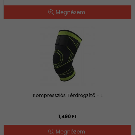
Megnézem
Kompressziós Térdrögzítő - L
1,490 Ft
Megnézem