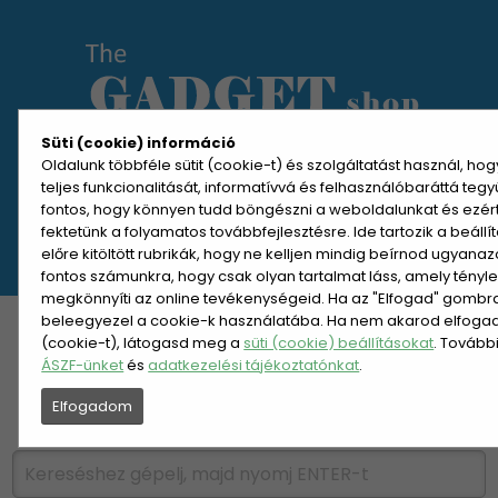
Süti (cookie) információ
Oldalunk többféle sütit (cookie-t) és szolgáltatást használ, ho
teljes funkcionalitását, informatívvá és felhasználóbaráttá teg
MENÜ MEGNYITÁSA
fontos, hogy könnyen tudd böngészni a weboldalunkat és ezér
fektetünk a folyamatos továbbfejlesztésre. Ide tartozik a beáll
előre kitöltött rubrikák, hogy ne kelljen mindig beírnod ugyana
REGISZTRÁCIÓ
BELÉPÉS
fontos számunkra, hogy csak olyan tartalmat láss, amely tényl
megkönnyíti az online tevékenységeid. Ha az "Elfogad" gombra 
beleegyezel a cookie-k használatába. Ha nem akarod elfogadn
KATEGÓRIÁK
HETI AJÁNLAT
(cookie-t), látogasd meg a
süti (cookie) beállításokat
. Tovább
ÁSZF-ünket
és
adatkezelési tájékoztatónkat
.
ÚJDONSÁGOK
NÉPSZERŰ
Elfogadom
PÁRSZÁZAS