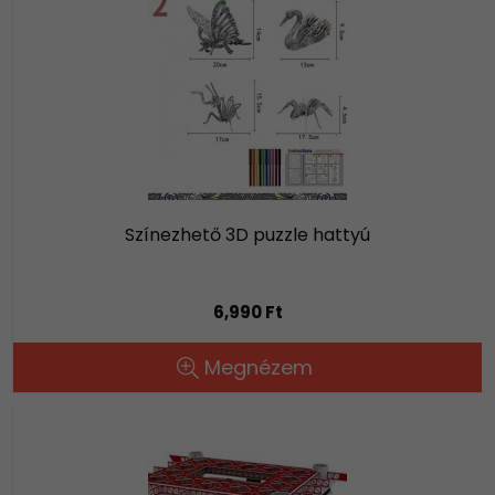
Színezhető 3D puzzle hattyú
6,990 Ft
Megnézem