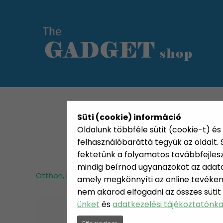
KATEGÓRIÁK
HETI AJÁN
Süti (cookie) információ
Oldalunk többféle sütit (cookie-t) és 
felhasználóbaráttá tegyük az oldalt
fektetünk a folyamatos továbbfejleszté
mindig beírnod ugyanazokat az adatok
Otthon, lakás, háztartás
Házikedvenc
Egyéb
amely megkönnyíti az online tevéken
nem akarod elfogadni az összes sütit
ünket
és
adatkezelési tájékoztatónk