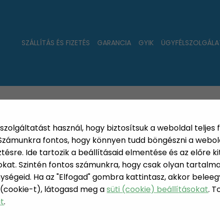
SZÁLLÍTÁS ÉS FIZETÉS
GARANCIA
GYIK
ÜGYFÉLSZOLGÁLA
LAT
ÚJDONSÁGOK
NÉPSZERŰ
PÁRSZÁZAS
szolgáltatást használ, hogy biztosítsuk a weboldal teljes 
. Számunkra fontos, hogy könnyen tudd böngészni a webol
sre. Ide tartozik a beállításaid elmentése és az előre kit
at. Szintén fontos számunkra, hogy csak olyan tartalmat
 állatartás
Habzsolásgátló tál kutyáknak
ységeid. Ha az "Elfogad" gombra kattintasz, akkor beleeg
 (cookie-t), látogasd meg a
süti (cookie) beállításokat
. 
HABZSOLÁ
at
.