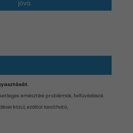
jóvá.
gyasztását.
esetleges emésztési problémák, felfúvádások.
sei közül, ezáltal lassítható,