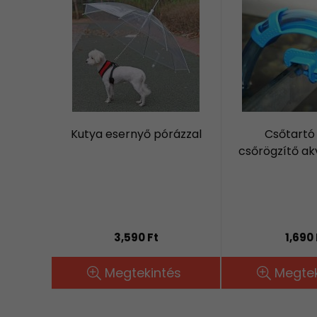
Kutya esernyő pórázzal
Csőtartó
csőrögzítő a
3,590 Ft
1,690 
Megtekintés
Megtek