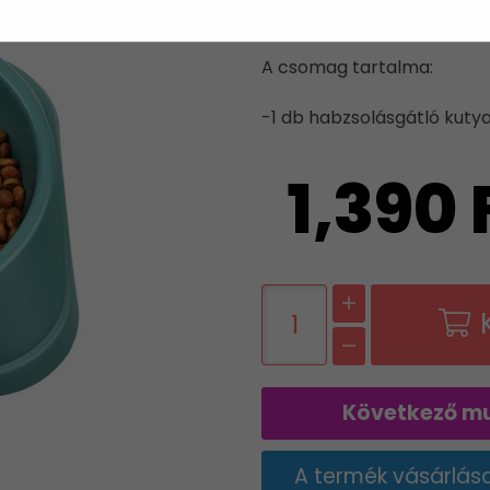
KUTYÁKN
A csomag tartalma:
-1 db habzsolásgátló kutya
1,390 
Következő mu
A termék vásárlás