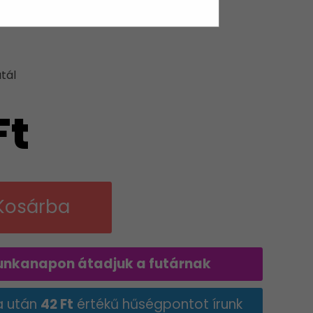
AK
tál
Ft
Kosárba
nkanapon átadjuk a futárnak
a után
42 Ft
értékű hűségpontot írunk