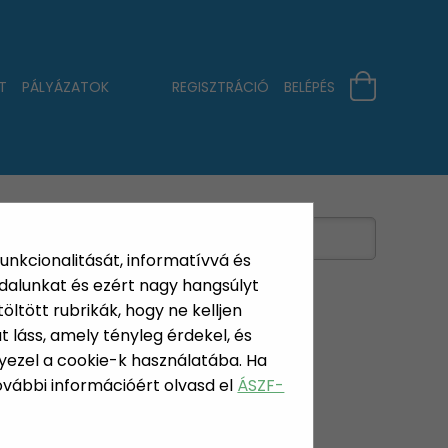
T
PÁLYÁZATOK
REGISZTRÁCIÓ
BELÉPÉS
funkcionalitását, informatívvá és
dalunkat és ezért nagy hangsúlyt
öltött rubrikák, hogy ne kelljen
 láss, amely tényleg érdekel, és
yezel a cookie-k használatába. Ha
További információért olvasd el
ÁSZF-
SGÁTLÓ TÁL