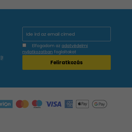
Elfogadom az
adatvédelmi
nyilatkozatban
foglaltakat
l!