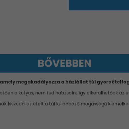
BŐVEBBEN
, amely megakadályozza a háziállat túl gyors ételfo
tően a kutyus, nem tud habzsolni, így elkerülhetőek az 
k kiszedni az ételt a tál különböző magasságú kiemelkedé