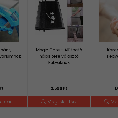
 pánt,
Magic Gate - Állítható
Karo
kváriumhoz
hálós térelválasztó
kedv
kutyáknak
Ft
2,590 Ft
1
intés
Megtekintés
Me