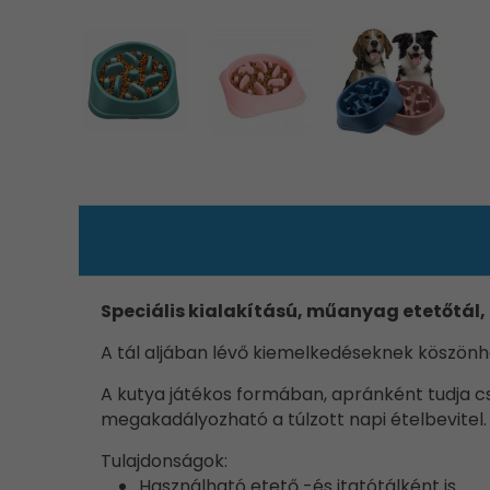
Speciális kialakítású, műanyag etetőtál
A tál aljában lévő kiemelkedéseknek köszönhe
A kutya játékos formában, apránként tudja csa
megakadályozható a túlzott napi ételbevitel.
Tulajdonságok:
Használható etető -és itatótálként is