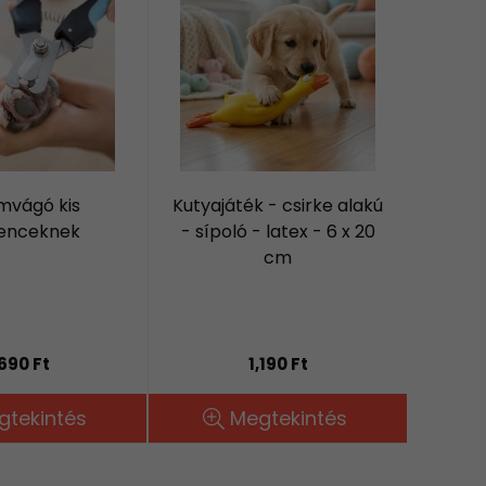
mvágó kis
Kutyajáték - csirke alakú
enceknek
- sípoló - latex - 6 x 20
cm
,690 Ft
1,190 Ft
gtekintés
Megtekintés