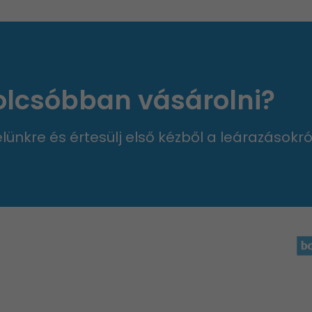
 olcsóbban vásárolni?
velünkre és értesülj első kézből a leárazásokró