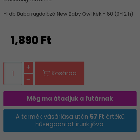
-1 db Baba rugdalózó New Baby Owl kék - 80 (9-12 h)
1,890 Ft
Kosárba
Még ma átadjuk a futárnak
A termék vásárlása után
57 Ft
értékű
hűségpontot írunk jóvá.