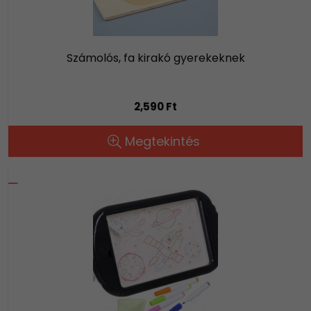
Számolós, fa kirakó gyerekeknek
2,590 Ft
Megtekintés