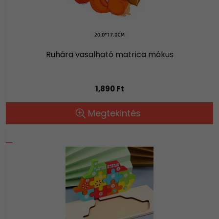
Ruhára vasalható matrica mókus
1,890 Ft
Megtekintés