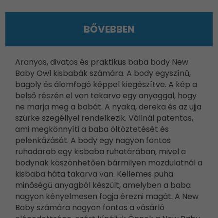
BŐVEBBEN
Aranyos, divatos és praktikus baba body New
Baby Owl kisbabák számára. A body egyszínű,
bagoly és álomfogó képpel kiegészítve. A kép a
belső részén el van takarva egy anyaggal, hogy
ne marja meg a babát. A nyaka, dereka és az ujja
szürke szegéllyel rendelkezik. Vállnál patentos,
ami megkönnyíti a baba öltöztetését és
pelenkázását. A body egy nagyon fontos
ruhadarab egy kisbaba ruhatárában, mivel a
bodynak köszönhetően bármilyen mozdulatnál a
kisbaba háta takarva van. Kellemes puha
minőségű anyagból készült, amelyben a baba
nagyon kényelmesen fogja érezni magát. A New
Baby számára nagyon fontos a vásárló