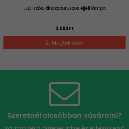
LED izzós, dinoszauruszos éjjeli lámpa
3,090 Ft
Megtekintés
Szeretnél olcsóbban vásárolni?
Iratkozz fel a hírlevelünkre és értesülj első