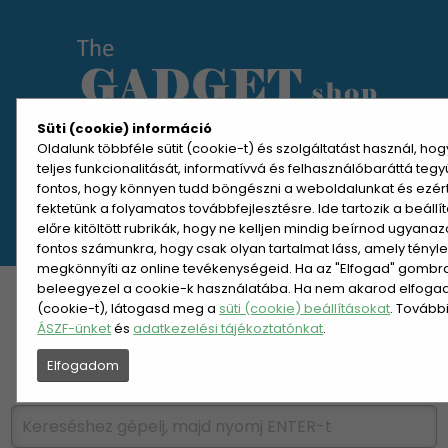
Süti (cookie) információ
Oldalunk többféle sütit (cookie-t) és szolgáltatást használ, ho
teljes funkcionalitását, informatívvá és felhasználóbaráttá teg
MENÜ MEGNYITÁSA
fontos, hogy könnyen tudd böngészni a weboldalunkat és ezér
fektetünk a folyamatos továbbfejlesztésre. Ide tartozik a beáll
előre kitöltött rubrikák, hogy ne kelljen mindig beírnod ugyana
REGISZTRÁCIÓ
BELÉPÉS
fontos számunkra, hogy csak olyan tartalmat láss, amely tényl
megkönnyíti az online tevékenységeid. Ha az "Elfogad" gombra 
beleegyezel a cookie-k használatába. Ha nem akarod elfogadn
KATEGÓRIÁK
HETI AJÁNLAT
(cookie-t), látogasd meg a
süti (cookie) beállításokat
. Tovább
ÁSZF-ünket
és
adatkezelési tájékoztatónkat
.
ÚJDONSÁGOK
NÉPSZERŰ
Elfogadom
PÁRSZÁZAS