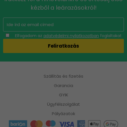
kézből a leárazásokról!
Elfogadom az
adatvédelmi nyilatkozatban
foglaltakat
Szállítás és fizetés
Garancia
GYIK
Ügyfélszolgálat
Pályázatok