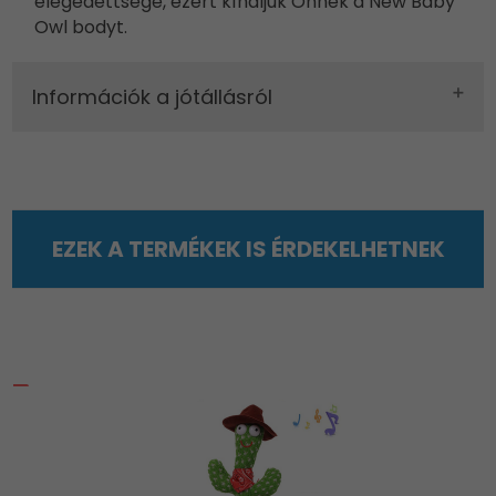
elégedettsége, ezért kínáljuk Önnek a New Baby
Owl bodyt.
Információk a jótállásról
EZEK A TERMÉKEK IS ÉRDEKELHETNEK