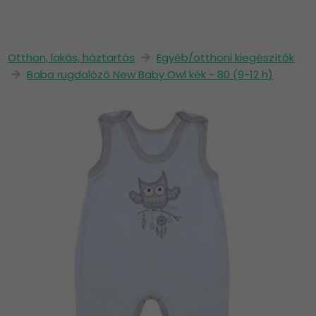
Otthon, lakás, háztartás
Egyéb/otthoni kiegészítők
Baba rugdalózó New Baby Owl kék - 80 (9-12 h)