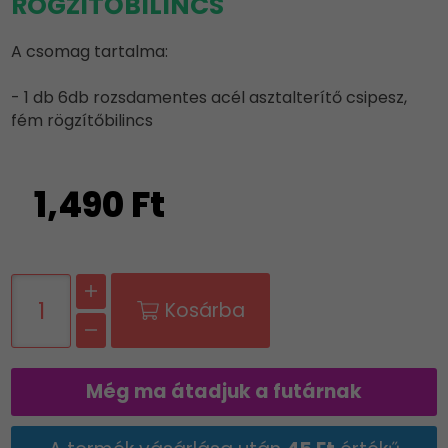
RÖGZÍTŐBILINCS
A csomag tartalma:
- 1 db 6db rozsdamentes acél asztalterítő csipesz,
fém rögzítőbilincs
1,490 Ft
Kosárba
Még ma átadjuk a futárnak