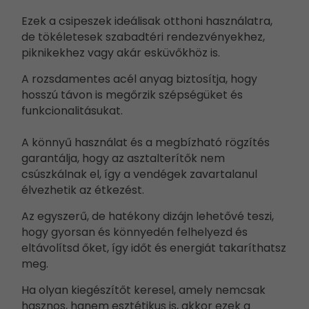
Ezek a csipeszek ideálisak otthoni használatra,
de tökéletesek szabadtéri rendezvényekhez,
piknikekhez vagy akár esküvőkhöz is.
A rozsdamentes acél anyag biztosítja, hogy
hosszú távon is megőrzik szépségüket és
funkcionalitásukat.
A könnyű használat és a megbízható rögzítés
garantálja, hogy az asztalterítők nem
csúszkálnak el, így a vendégek zavartalanul
élvezhetik az étkezést.
Az egyszerű, de hatékony dizájn lehetővé teszi,
hogy gyorsan és könnyedén felhelyezd és
eltávolítsd őket, így időt és energiát takaríthatsz
meg.
Ha olyan kiegészítőt keresel, amely nemcsak
hasznos, hanem esztétikus is, akkor ezek a