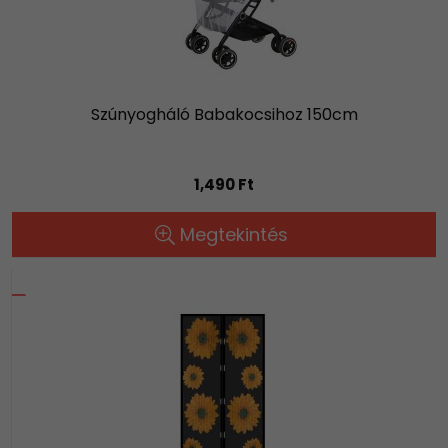
Szúnyogháló Babakocsihoz 150cm
1,490 Ft
Megtekintés