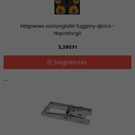
Mágneses szúnyogháló függöny ajtóra -
Napraforgó
3,390 Ft
Megtekintés