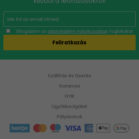
kézből a leárazásokról!
Elfogadom az
adatvédelmi nyilatkozatban
foglaltakat
Szállítás és fizetés
Garancia
GYIK
Ügyfélszolgálat
Pályázatok