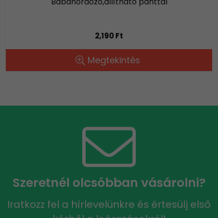
Babahordozó,állítható pánttal
2,190 Ft
Megtekintés
Szeretnél olcsóbban vásárolni?
Iratkozz fel a hírlevelünkre és értesülj első