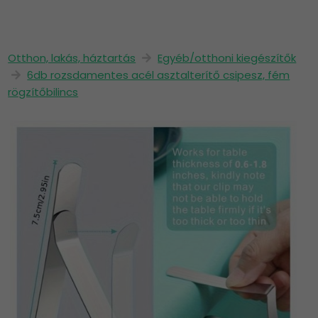
Otthon, lakás, háztartás
Egyéb/otthoni kiegészítők
6db rozsdamentes acél asztalterítő csipesz, fém
rögzítőbilincs