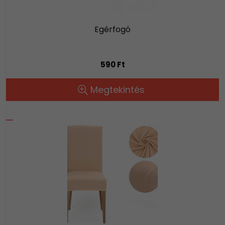
Egérfogó
590 Ft
Megtekintés