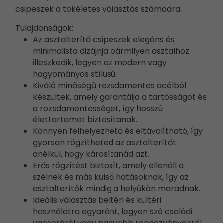
csipeszek a tökéletes választás számodra.
Tulajdonságok:
Az asztalterítő csipeszek elegáns és
minimalista dizájnja bármilyen asztalhoz
illeszkedik, legyen az modern vagy
hagyományos stílusú.
Kiváló minőségű rozsdamentes acélból
készültek, amely garantálja a tartósságot és
a rozsdamentességet, így hosszú
élettartamot biztosítanak.
Könnyen felhelyezhető és eltávolítható, így
gyorsan rögzítheted az asztalterítőt
anélkül, hogy károsítanád azt.
Erős rögzítést biztosít, amely ellenáll a
szélnek és más külső hatásoknak, így az
asztalterítők mindig a helyükön maradnak.
Ideális választás beltéri és kültéri
használatra egyaránt, legyen szó családi
vacsoráról vagy nagyobb rendezvényekről.