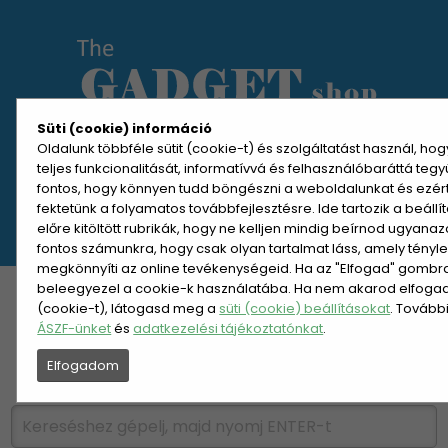
Süti (cookie) információ
Oldalunk többféle sütit (cookie-t) és szolgáltatást használ, ho
teljes funkcionalitását, informatívvá és felhasználóbaráttá teg
MENÜ MEGNYITÁSA
fontos, hogy könnyen tudd böngészni a weboldalunkat és ezér
fektetünk a folyamatos továbbfejlesztésre. Ide tartozik a beáll
előre kitöltött rubrikák, hogy ne kelljen mindig beírnod ugyana
REGISZTRÁCIÓ
BELÉPÉS
fontos számunkra, hogy csak olyan tartalmat láss, amely tényl
megkönnyíti az online tevékenységeid. Ha az "Elfogad" gombra 
beleegyezel a cookie-k használatába. Ha nem akarod elfogadn
KATEGÓRIÁK
HETI AJÁNLAT
(cookie-t), látogasd meg a
süti (cookie) beállításokat
. Tovább
ÁSZF-ünket
és
adatkezelési tájékoztatónkat
.
ÚJDONSÁGOK
NÉPSZERŰ
Elfogadom
PÁRSZÁZAS