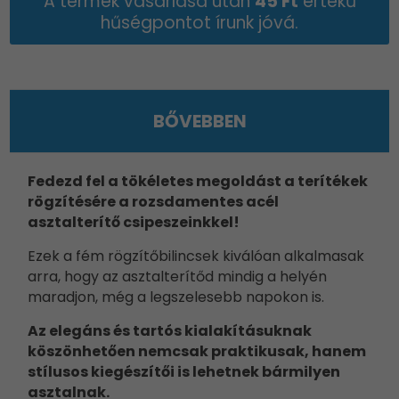
A termék vásárlása után
45 Ft
értékű
hűségpontot írunk jóvá.
BŐVEBBEN
Fedezd fel a tökéletes megoldást a terítékek
rögzítésére a rozsdamentes acél
asztalterítő csipeszeinkkel!
Ezek a fém rögzítőbilincsek kiválóan alkalmasak
arra, hogy az asztalterítőd mindig a helyén
maradjon, még a legszelesebb napokon is.
Az elegáns és tartós kialakításuknak
köszönhetően nemcsak praktikusak, hanem
stílusos kiegészítői is lehetnek bármilyen
asztalnak.