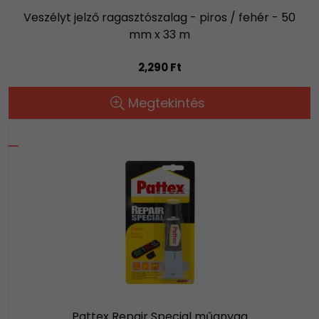
Veszélyt jelző ragasztószalag - piros / fehér - 50
mm x 33 m
2,290 Ft
Megtekintés
Pattex Repair Special műanyag