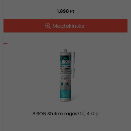
1,890 Ft
Megtekintés
BISON Stukkó ragasztó, 470g