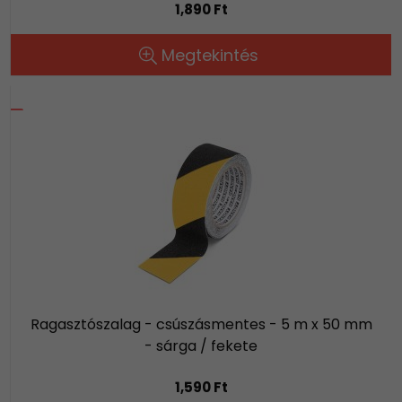
1,890 Ft
Megtekintés
Ragasztószalag - csúszásmentes - 5 m x 50 mm
- sárga / fekete
1,590 Ft