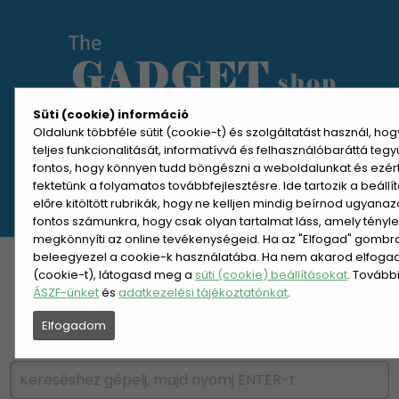
Süti (cookie) információ
Oldalunk többféle sütit (cookie-t) és szolgáltatást használ, ho
teljes funkcionalitását, informatívvá és felhasználóbaráttá teg
MENÜ MEGNYITÁSA
fontos, hogy könnyen tudd böngészni a weboldalunkat és ezér
fektetünk a folyamatos továbbfejlesztésre. Ide tartozik a beáll
előre kitöltött rubrikák, hogy ne kelljen mindig beírnod ugyana
REGISZTRÁCIÓ
BELÉPÉS
fontos számunkra, hogy csak olyan tartalmat láss, amely tényl
megkönnyíti az online tevékenységeid. Ha az "Elfogad" gombra 
beleegyezel a cookie-k használatába. Ha nem akarod elfogadn
KATEGÓRIÁK
HETI AJÁNLAT
(cookie-t), látogasd meg a
süti (cookie) beállításokat
. Tovább
ÁSZF-ünket
és
adatkezelési tájékoztatónkat
.
ÚJDONSÁGOK
NÉPSZERŰ
Elfogadom
PÁRSZÁZAS