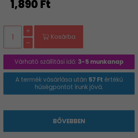
1,890 Ft
Kosárba
Várható szállítási idő:
3-5 munkanap
A termék vásárlása után
57 Ft
értékű
hűségpontot írunk jóvá.
BŐVEBBEN