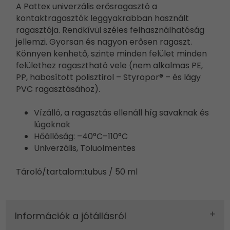
A Pattex univerzális erősragasztó a
kontaktragasztók leggyakrabban használt
ragasztója. Rendkívül széles felhasználhatóság
jellemzi. Gyorsan és nagyon erősen ragaszt.
Könnyen kenhető, szinte minden felület minden
felülethez ragasztható vele (nem alkalmas PE,
PP, habosított polisztirol – Styropor® – és lágy
PVC ragasztásához).
Vízálló, a ragasztás ellenáll híg savaknak és
lúgoknak
Hőállóság: –40°C–110°C
Univerzális, Toluolmentes
Tároló/tartalom:
tubus / 50 ml
Információk a jótállásról