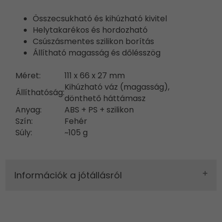
Összecsukható és kihúzható kivitel
Helytakarékos és hordozható
Csúszásmentes szilikon borítás
Állítható magasság és dőlésszög
Méret:
111 x 66 x 27 mm
Kihúzható váz (magasság),
Állíthatóság:
dönthető háttámasz
Anyag:
ABS + PS + szilikon
Szín:
Fehér
Súly:
~105 g
Információk a jótállásról