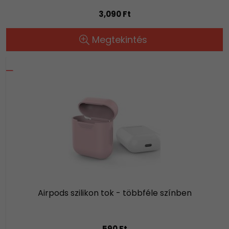
3,090 Ft
Megtekintés
Airpods szilikon tok - többféle színben
590 Ft