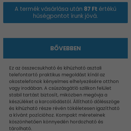
A termék vásárlása után
87 Ft
értékű
hűségpontot írunk jóvá.
BŐVEBBEN
Ez az összecsukható és kihúzható asztali
telefontartó praktikus megoldást kínál az
okostelefonok kényelmes elhelyezésére otthon
vagy irodában. A csúszásgátló szilikon felület
stabil tartást biztosít, miközben megóvja a
készüléket a karcolódástól. Állítható dőlésszöge
és kihúzható része révén tökéletesen igazítható
a kívánt pozícióhoz. Kompakt méreteinek
köszönhetően könnyedén hordozható és
tárolható.