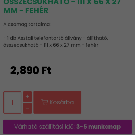
ÖSSZECSUKHATÓ - 111 X 66 X 27
MM - FEHÉR
A csomag tartalma:
- 1 db Asztali telefontartó állvány - állítható,
összecsukható - 111 x 66 x 27 mm - fehér
2,890 Ft
Kosárba
Várható szállítási idő:
3-5 munkanap