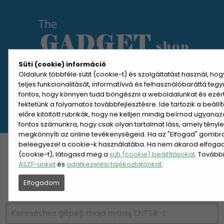
Süti (cookie) információ
Oldalunk többféle sütit (cookie-t) és szolgáltatást használ, ho
teljes funkcionalitását, informatívvá és felhasználóbaráttá teg
MENÜ MEGNYITÁSA
fontos, hogy könnyen tudd böngészni a weboldalunkat és ezér
fektetünk a folyamatos továbbfejlesztésre. Ide tartozik a beáll
előre kitöltött rubrikák, hogy ne kelljen mindig beírnod ugyana
REGISZTRÁCIÓ
BELÉPÉS
fontos számunkra, hogy csak olyan tartalmat láss, amely tényl
megkönnyíti az online tevékenységeid. Ha az "Elfogad" gombra 
beleegyezel a cookie-k használatába. Ha nem akarod elfogadn
KATEGÓRIÁK
HETI AJÁNLAT
(cookie-t), látogasd meg a
süti (cookie) beállításokat
. Tovább
ÁSZF-ünket
és
adatkezelési tájékoztatónkat
.
ÚJDONSÁGOK
NÉPSZERŰ
Elfogadom
PÁRSZÁZAS