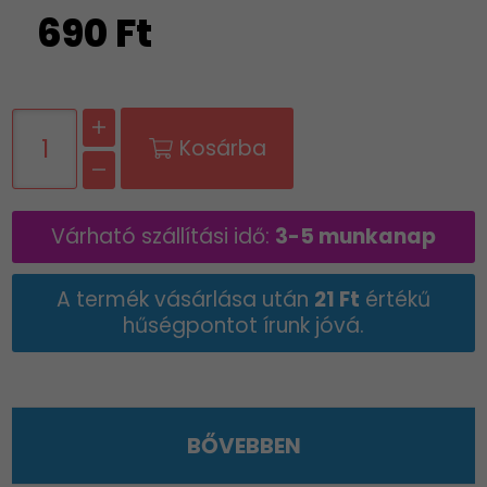
690 Ft
Kosárba
Várható szállítási idő:
3-5 munkanap
A termék vásárlása után
21 Ft
értékű
hűségpontot írunk jóvá.
BŐVEBBEN