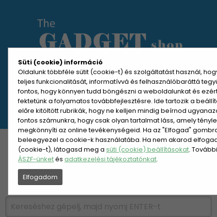
Süti (cookie) információ
Oldalunk többféle sütit (cookie-t) és szolgáltatást használ, ho
teljes funkcionalitását, informatívvá és felhasználóbaráttá teg
MENÜ MEGNYITÁSA
fontos, hogy könnyen tudd böngészni a weboldalunkat és ezér
fektetünk a folyamatos továbbfejlesztésre. Ide tartozik a beáll
előre kitöltött rubrikák, hogy ne kelljen mindig beírnod ugyana
REGISZTRÁCIÓ
BELÉPÉS
fontos számunkra, hogy csak olyan tartalmat láss, amely tényl
megkönnyíti az online tevékenységeid. Ha az "Elfogad" gombra 
beleegyezel a cookie-k használatába. Ha nem akarod elfogadn
KATEGÓRIÁK
HETI AJÁNLAT
(cookie-t), látogasd meg a
süti (cookie) beállításokat
. Tovább
ÁSZF-ünket
és
adatkezelési tájékoztatónkat
.
ÚJDONSÁGOK
NÉPSZERŰ
Elfogadom
PÁRSZÁZAS