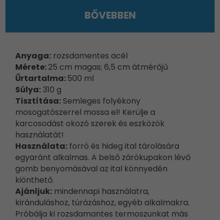
BŐVEBBEN
Anyaga:
rozsdamentes acél
Mérete:
25 cm magas; 6,5 cm átmérőjű
Űrtartalma:
500 ml
Súlya:
310 g
Tisztítása:
Semleges folyékony
mosogatószerrel mossa el! Kerülje a
karcosodást okozó szerek és eszközök
használatát!
Használata:
forró és hideg ital tárolására
egyaránt alkalmas. A belső zárókupakon lévő
gomb benyomásával az ital könnyedén
kiönthető.
Ajánljuk:
mindennapi használatra,
kiránduláshoz, túrázáshoz, egyéb alkalmakra.
Próbálja ki rozsdamantes termoszunkat más