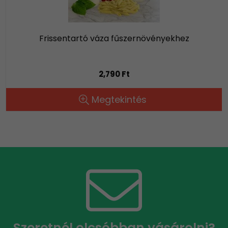
Frissentartó váza fűszernövényekhez
2,790 Ft
Megtekintés
Szeretnél olcsóbban vásárolni?