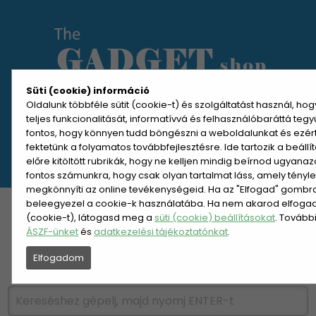
Süti (cookie) információ
Oldalunk többféle sütit (cookie-t) és szolgáltatást használ, ho
teljes funkcionalitását, informatívvá és felhasználóbaráttá teg
MENÜ MEGNYITÁSA
fontos, hogy könnyen tudd böngészni a weboldalunkat és ezér
fektetünk a folyamatos továbbfejlesztésre. Ide tartozik a beáll
előre kitöltött rubrikák, hogy ne kelljen mindig beírnod ugyana
REGISZTRÁCIÓ
BELÉPÉS
fontos számunkra, hogy csak olyan tartalmat láss, amely tényl
megkönnyíti az online tevékenységeid. Ha az "Elfogad" gombra 
beleegyezel a cookie-k használatába. Ha nem akarod elfogadn
KATEGÓRIÁK
HETI AJÁNLAT
(cookie-t), látogasd meg a
süti (cookie) beállításokat
. Tovább
ÁSZF-ünket
és
adatkezelési tájékoztatónkat
.
ÚJDONSÁGOK
NÉPSZERŰ
Elfogadom
PÁRSZÁZAS