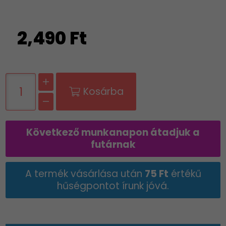
2,490 Ft
Kosárba
Következő munkanapon átadjuk a
futárnak
A termék vásárlása után
75 Ft
értékű
hűségpontot írunk jóvá.