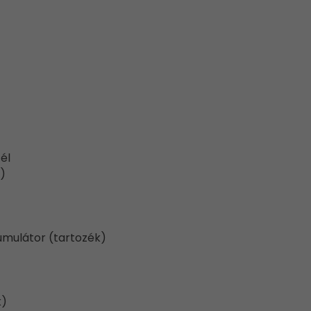
él
)
kumulátor (tartozék)
k)