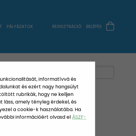
T
PÁLYÁZATOK
REGISZTRÁCIÓ
BELÉPÉS
funkcionalitását, informatívvá és
dalunkat és ezért nagy hangsúlyt
öltött rubrikák, hogy ne kelljen
 láss, amely tényleg érdekel, és
yezel a cookie-k használatába. Ha
További információért olvasd el
ÁSZF-
ÁZSZÁMFÉNY