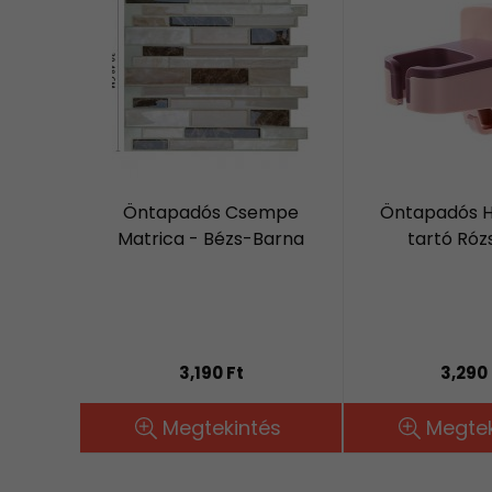
Öntapadós Csempe
Öntapadós H
Matrica - Bézs-Barna
tartó Róz
3,190 Ft
3,290 
Megtekintés
Megtek