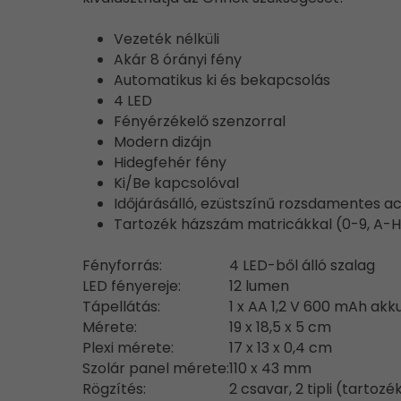
Vezeték nélküli
Akár 8 órányi fény
Automatikus ki és bekapcsolás
4 LED
Fényérzékelő szenzorral
Modern dizájn
Hidegfehér fény
Ki/Be kapcsolóval
Időjárásálló, ezüstszínű rozsdamentes ac
Tartozék házszám matricákkal (0-9, A-H
Fényforrás:
4 LED-ből álló szalag
LED fényereje:
12 lumen
Tápellátás:
1 x AA 1,2 V 600 mAh ak
Mérete:
19 x 18,5 x 5 cm
Plexi mérete:
17 x 13 x 0,4 cm
Szolár panel mérete:
110 x 43 mm
Rögzítés:
2 csavar, 2 tipli (tartozé