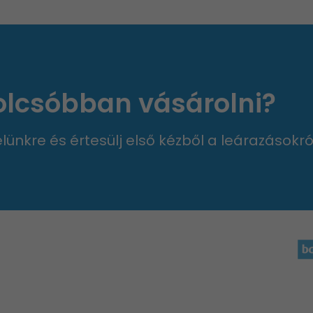
 olcsóbban vásárolni?
velünkre és értesülj első kézből a leárazásokró