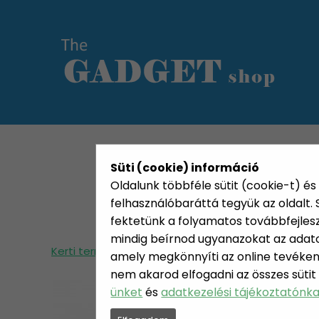
KATEGÓRIÁK
HETI AJÁN
Süti (cookie) információ
Oldalunk többféle sütit (cookie-t) és 
felhasználóbaráttá tegyük az oldalt
fektetünk a folyamatos továbbfejleszté
mindig beírnod ugyanazokat az adatok
Kerti termékek
Dekoráció, szolár
Szolár há
amely megkönnyíti az online tevéken
nem akarod elfogadni az összes sütit
ünket
és
adatkezelési tájékoztatónk