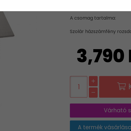
ROZSDAME
A csomag tartalma:
Szolár házszámfény rozsd
3,790 
Várható sz
A termék vásárlás