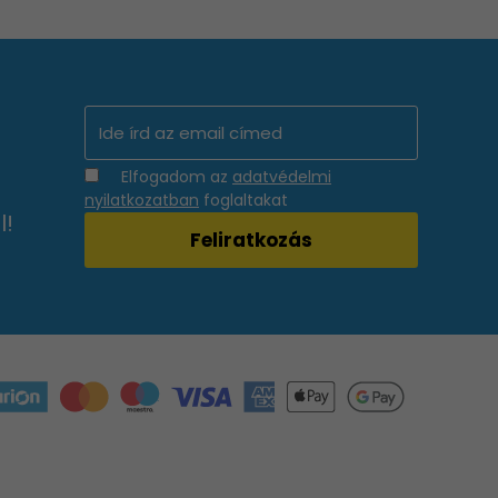
Elfogadom az
adatvédelmi
nyilatkozatban
foglaltakat
l!