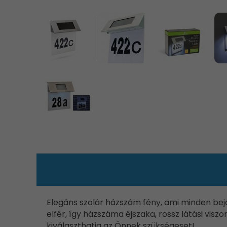
Elegáns szolár házszám fény, ami minden bejá
elfér, így házszáma éjszaka, rossz látási vi
kiválaszthatja az Önnek szükségeset!