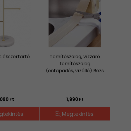
s ékszertartó
Tömítőszalag, vízzáró
tömítőszalag
(öntapadós, vízálló) Bézs
,090 Ft
1,990 Ft
gtekintés
Megtekintés