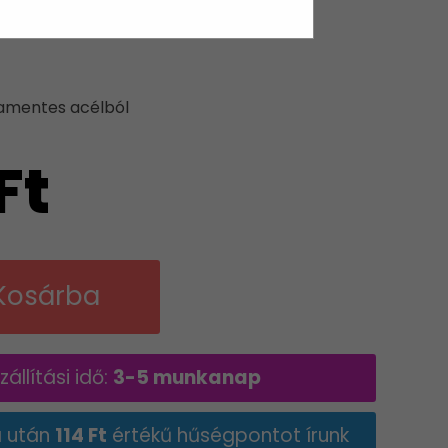
NTES ACÉLBÓL
amentes acélból
Ft
Kosárba
állítási idő:
3-5 munkanap
a után
114 Ft
értékű hűségpontot írunk