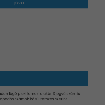
jóvá.
don lógó plexi lemezre akár 3 jegyű szám is
ntapadós számok közül tetszés szerint