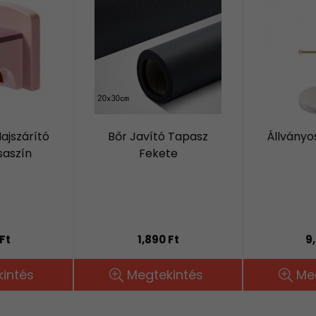
ajszárító
Bőr Javító Tapasz
Állványo
saszín
Fekete
Ft
1,890 Ft
9
intés
Megtekintés
Me