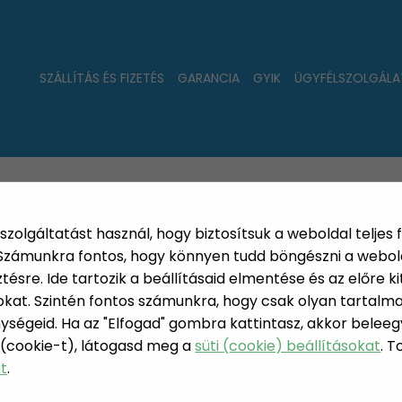
SZÁLLÍTÁS ÉS FIZETÉS
GARANCIA
GYIK
ÜGYFÉLSZOLGÁLA
LAT
ÚJDONSÁGOK
NÉPSZERŰ
PÁRSZÁZAS
szolgáltatást használ, hogy biztosítsuk a weboldal teljes 
. Számunkra fontos, hogy könnyen tudd böngészni a webol
sre. Ide tartozik a beállításaid elmentése és az előre kit
at. Szintén fontos számunkra, hogy csak olyan tartalmat
zszámfény rozsdamentes acélból
ységeid. Ha az "Elfogad" gombra kattintasz, akkor beleeg
 (cookie-t), látogasd meg a
süti (cookie) beállításokat
. 
SZOLÁR H
at
.