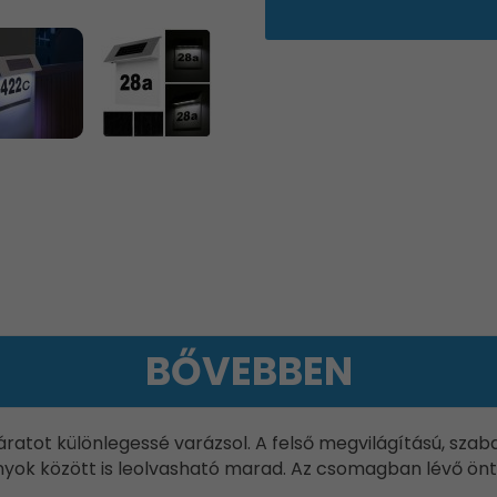
BŐVEBBEN
ratot különlegessé varázsol. A felső megvilágítású, szaba
szonyok között is leolvasható marad. Az csomagban lévő ö