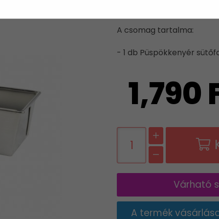
BÁDOG
A csomag tartalma:
- 1 db Püspökkenyér sütő
1,790 
Várható sz
A termék vásárlás