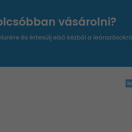
 olcsóbban vásárolni?
velünkre és értesülj első kézből a leárazásokró