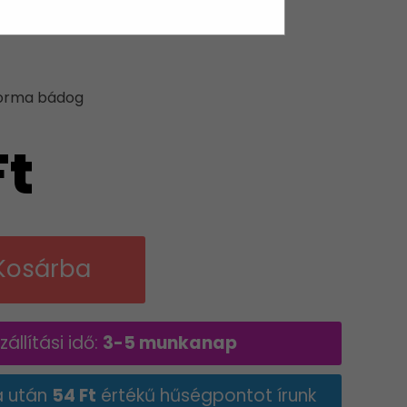
forma bádog
Ft
Kosárba
állítási idő:
3-5 munkanap
a után
54 Ft
értékű hűségpontot írunk