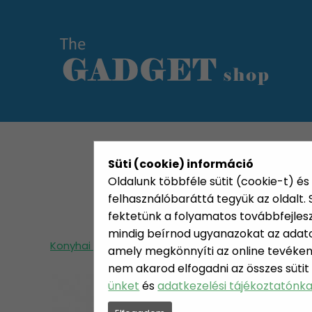
KATEGÓRIÁK
HETI AJÁN
Süti (cookie) információ
Oldalunk többféle sütit (cookie-t) és 
felhasználóbaráttá tegyük az oldalt
fektetünk a folyamatos továbbfejleszté
mindig beírnod ugyanazokat az adatok
Konyhai termékek
Sütemény díszítés,formázá
amely megkönnyíti az online tevéken
nem akarod elfogadni az összes sütit
ünket
és
adatkezelési tájékoztatónk