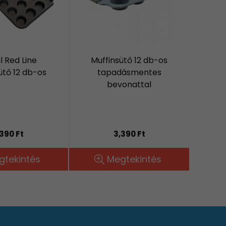
 Red Line
Muffinsütő 12 db-os
ütő 12 db-os
tapadásmentes
bevonattal
,390 Ft
3,390 Ft
gtekintés
Megtekintés