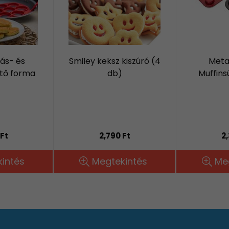
jás- és
Smiley keksz kiszúró (4
Metal
ütő forma
db)
Muffins
Ft
2,790 Ft
2
intés
Megtekintés
Me