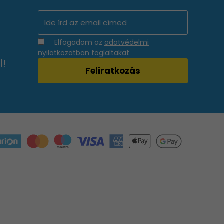
Elfogadom az
adatvédelmi
nyilatkozatban
foglaltakat
l!