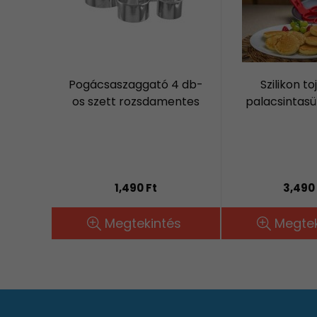
Pogácsaszaggató 4 db-
Szilikon to
os szett rozsdamentes
palacsintas
1,490 Ft
3,490 
Megtekintés
Megtek