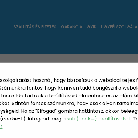
SZÁLLÍTÁS ÉS FIZETÉS
GARANCIA
GYIK
ÜGYFÉLSZOLGÁLA
LAT
ÚJDONSÁGOK
NÉPSZERŰ
PÁRSZÁZAS
szolgáltatást használ, hogy biztosítsuk a weboldal teljes 
. Számunkra fontos, hogy könnyen tudd böngészni a webol
sre. Ide tartozik a beállításaid elmentése és az előre kit
at. Szintén fontos számunkra, hogy csak olyan tartalmat
s
Püspökkenyér sütőforma bádog
ységeid. Ha az "Elfogad" gombra kattintasz, akkor beleeg
 (cookie-t), látogasd meg a
süti (cookie) beállításokat
. 
PÜSPÖKKE
at
.