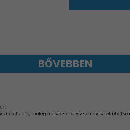
BŐVEBBEN
ben
sználat után, meleg mosószeres vízzel mossa el, öblítse el