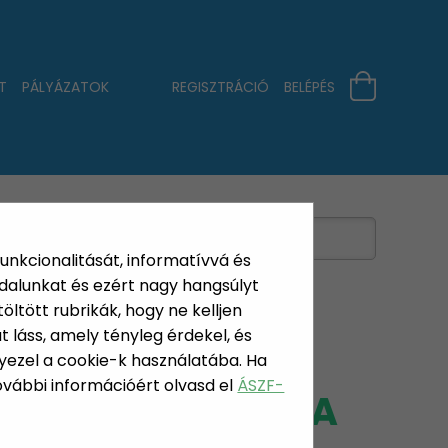
T
PÁLYÁZATOK
REGISZTRÁCIÓ
BELÉPÉS
funkcionalitását, informatívvá és
dalunkat és ezért nagy hangsúlyt
öltött rubrikák, hogy ne kelljen
 láss, amely tényleg érdekel, és
yezel a cookie-k használatába. Ha
További információért olvasd el
ÁSZF-
NYÉR SÜTŐFORMA