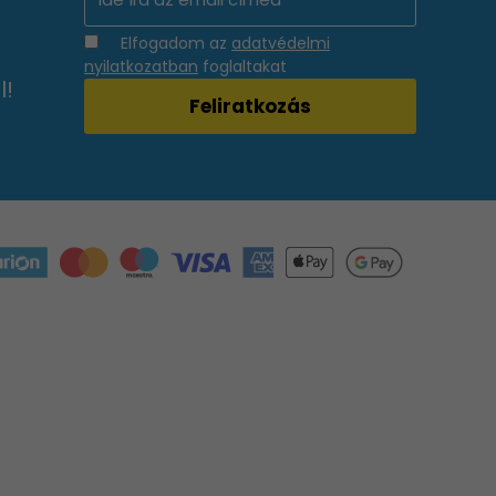
Elfogadom az
adatvédelmi
nyilatkozatban
foglaltakat
l!