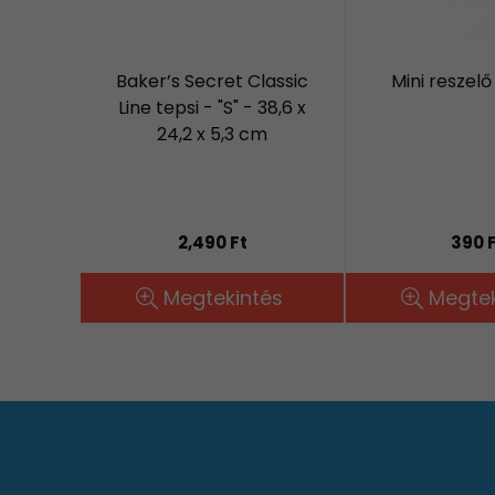
Baker’s Secret Classic
Mini reszelő
Line tepsi - "S" - 38,6 x
24,2 x 5,3 cm
2,490 Ft
390 
Megtekintés
Megtek