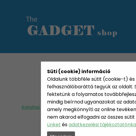
KATEGÓRIÁK
HETI AJÁN
Süti (cookie) információ
Oldalunk többféle sütit (cookie-t) és 
felhasználóbaráttá tegyük az oldalt
fektetünk a folyamatos továbbfejleszté
mindig beírnod ugyanazokat az adatok
Konyhai termékek
Konyhai kiegészítők
Noke
amely megkönnyíti az online tevéken
nem akarod elfogadni az összes sütit
ünket
és
adatkezelési tájékoztatónk