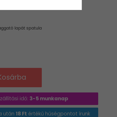
 LAPÁT SPATULA
zaggató lapát spatula
t
Kosárba
állítási idő:
3-5 munkanap
a után
18 Ft
értékű hűségpontot írunk