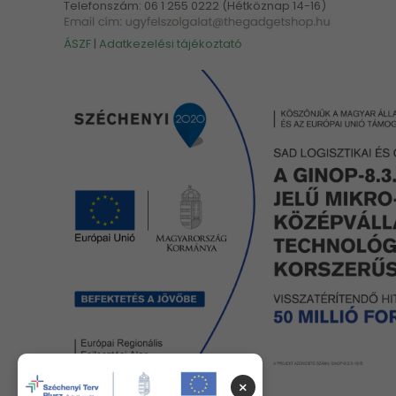
Telefonszám: 06 1 255 0222 (Hétköznap 14-16)
ÁSZF
|
Adatkezelési tájékoztató
×