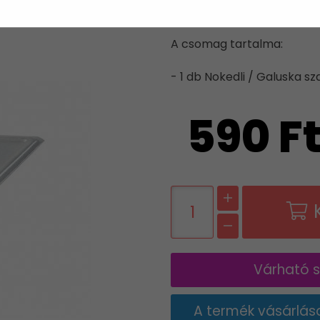
SZAGGATÓ
A csomag tartalma:
- 1 db Nokedli / Galuska s
590 F
Várható sz
A termék vásárlás