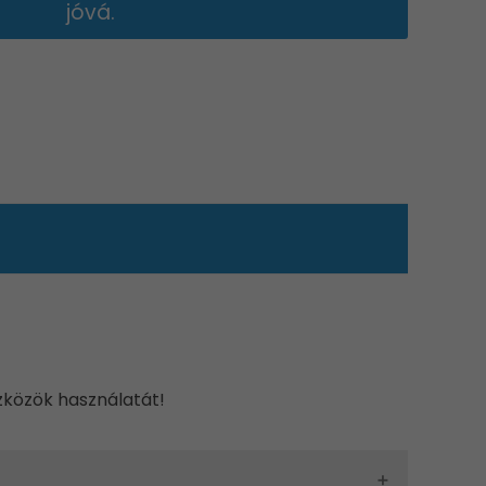
jóvá.
zközök használatát!