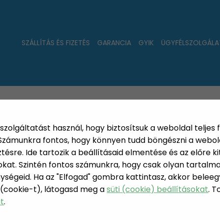
SZÁLLÍTÁS ÉS FIZETÉS
GARANCIA
GYIK
ÜGYFÉLSZOLGÁLA
LAT
ÚJDONSÁGOK
NÉPSZERŰ
PÁRSZÁZAS
szolgáltatást használ, hogy biztosítsuk a weboldal teljes 
. Számunkra fontos, hogy könnyen tudd böngészni a webol
sre. Ide tartozik a beállításaid elmentése és az előre kit
at. Szintén fontos számunkra, hogy csak olyan tartalmat
dli / Galuska szaggató lapát spatula
ységeid. Ha az "Elfogad" gombra kattintasz, akkor beleeg
 (cookie-t), látogasd meg a
süti (cookie) beállításokat
. 
NOKEDLI /
at
.