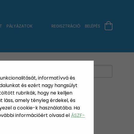
T
PÁLYÁZATOK
REGISZTRÁCIÓ
BELÉPÉS
funkcionalitását, informatívvá és
dalunkat és ezért nagy hangsúlyt
öltött rubrikák, hogy ne kelljen
 láss, amely tényleg érdekel, és
yezel a cookie-k használatába. Ha
További információért olvasd el
ÁSZF-
 GALUSKA