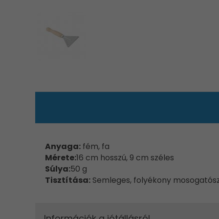
Anyaga:
fém, fa
Mérete:
16
cm hosszú, 9 cm széles
Súlya:
5
0 g
Tisztítása:
Semleges, folyékony mosogatósze
Információk a jótállásról