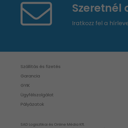
Szeretnél
Iratkozz fel a hírle
Szállítás és fizetés
Garancia
GYIK
Ügyfélszolgálat
Pályázatok
SAD Logisztikai és Online Média Kft.