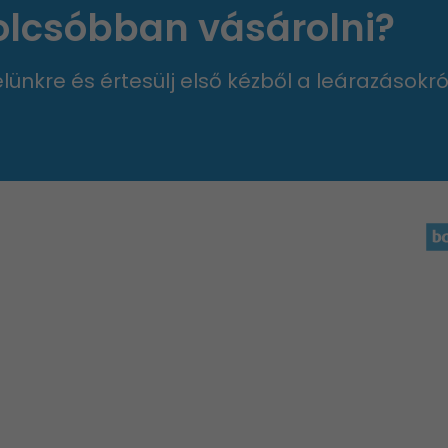
 olcsóbban vásárolni?
velünkre és értesülj első kézből a leárazásokró