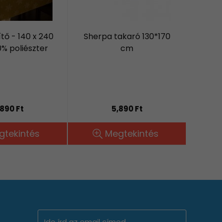
ítő - 140 x 240
Sherpa takaró 130*170
% poliészter
cm
,890 Ft
5,890 Ft
gtekintés
Megtekintés