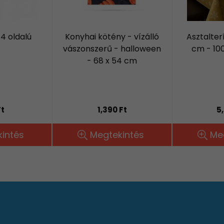
 4 oldalú
Konyhai kötény - vízálló
Asztalter
vászonszerű - halloween
cm - 100
- 68 x 54 cm
Ft
1,390 Ft
5
intés
Megtekintés
Me