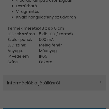
4 darab lámpa a csomagban
Leszúrható
Virágmintás
Kiváló hangulatfény az udvaron
Termék mérete:
48 x 8 x 8 cm
LED-ek száma:
5 db LED / termék
Szolár panel:
600 mA
LED színe:
Meleg fehér
Anyaga:
Műanyag
IP védelem:
IP65
Színe:
Fekete
Információk a jótállásról