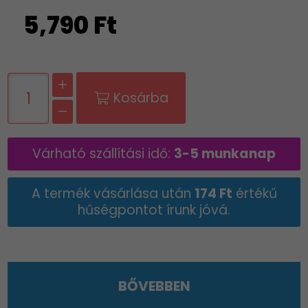
5,790 Ft
Kosárba
Várható szállítási idő:
3-5 munkanap
A termék vásárlása után
174 Ft
értékű
hűségpontot írunk jóvá.
BŐVEBBEN