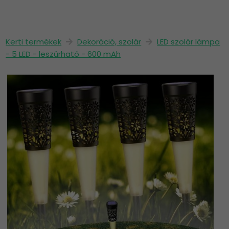
Kerti termékek
Dekoráció, szolár
LED szolár lámpa
- 5 LED - leszúrható - 600 mAh