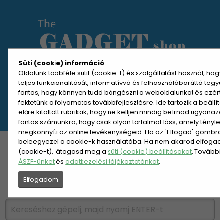
Süti (cookie) információ
Oldalunk többféle sütit (cookie-t) és szolgáltatást használ, ho
teljes funkcionalitását, informatívvá és felhasználóbaráttá teg
MENÜ MEGNYITÁSA
fontos, hogy könnyen tudd böngészni a weboldalunkat és ezér
fektetünk a folyamatos továbbfejlesztésre. Ide tartozik a beáll
előre kitöltött rubrikák, hogy ne kelljen mindig beírnod ugyana
REGISZTRÁCIÓ
BELÉPÉS
fontos számunkra, hogy csak olyan tartalmat láss, amely tényl
megkönnyíti az online tevékenységeid. Ha az "Elfogad" gombra 
beleegyezel a cookie-k használatába. Ha nem akarod elfogadn
KATEGÓRIÁK
HETI AJÁNLAT
(cookie-t), látogasd meg a
süti (cookie) beállításokat
. Tovább
ÁSZF-ünket
és
adatkezelési tájékoztatónkat
.
ÚJDONSÁGOK
NÉPSZERŰ
Elfogadom
PÁRSZÁZAS