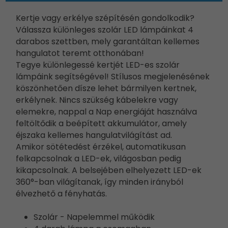
Kertje vagy erkélye szépítésén gondolkodik?
Válassza különleges szolár LED lámpáinkat 4
darabos szettben, mely garantáltan kellemes
hangulatot teremt otthonában!
Tegye különlegessé kertjét LED-es szolár
lámpáink segítségével! Stílusos megjelenésének
köszönhetően dísze lehet bármilyen kertnek,
erkélynek. Nincs szükség kábelekre vagy
elemekre, nappal a Nap energiáját használva
feltöltődik a beépített akkumulátor, amely
éjszaka kellemes hangulatvilágítást ad.
Amikor sötétedést érzékel, automatikusan
felkapcsolnak a LED-ek, világosban pedig
kikapcsolnak. A belsejében elhelyezett LED-ek
360°-ban világítanak, így minden irányból
élvezhető a fényhatás.
Szolár - Napelemmel működik