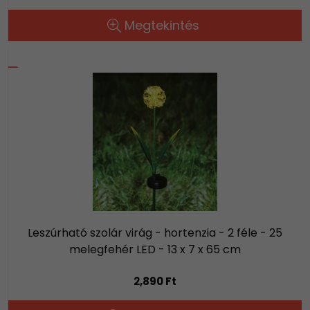
Megtekintés
Leszúrható szolár virág - hortenzia - 2 féle - 25
melegfehér LED - 13 x 7 x 65 cm
2,890 Ft