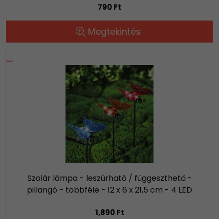
790 Ft
Megtekintés
Szolár lámpa - leszúrható / függeszthető -
pillangó - többféle - 12 x 6 x 21,5 cm - 4 LED
1,890 Ft