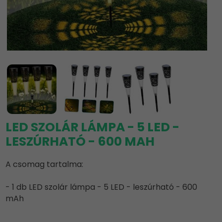
LED SZOLÁR LÁMPA - 5 LED -
LESZÚRHATÓ - 600 MAH
A csomag tartalma:
- 1 db LED szolár lámpa - 5 LED - leszúrható - 600
mAh