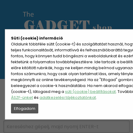
Süti (cookie) információ
Oldalunk többféle sütit (cookie-t) és szolgáltatást használ, ho
teljes funkcionalitását, informatívvá és felhasználóbaráttá teg
MENÜ MEGNYITÁSA
fontos, hogy könnyen tudd böngészni a weboldalunkat és ezér
fektetünk a folyamatos továbbfejlesztésre. Ide tartozik a beáll
előre kitöltött rubrikák, hogy ne kelljen mindig beírnod ugyana
REGISZTRÁCIÓ
BELÉPÉS
fontos számunkra, hogy csak olyan tartalmat láss, amely tényl
megkönnyíti az online tevékenységeid. Ha az "Elfogad" gombra 
beleegyezel a cookie-k használatába. Ha nem akarod elfogadn
KATEGÓRIÁK
HETI AJÁNLAT
(cookie-t), látogasd meg a
süti (cookie) beállításokat
. Tovább
ÁSZF-ünket
és
adatkezelési tájékoztatónkat
.
ÚJDONSÁGOK
NÉPSZERŰ
Elfogadom
PÁRSZÁZAS