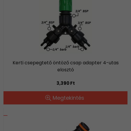
Kerti csepegtető öntöző csap adapter 4-utas
elosztó
3,390 Ft
Megtekintés