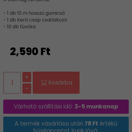
- 1 db 10 m hosszú gumicső
- 1 db Kerti csap csatlakozó
- 10 db fúvóka
2,590 Ft
Kosárba
Várható szállítási idő:
3-5 munkanap
A termék vásárlása után
78 Ft
értékű
hűségpontot írunk jóvá.