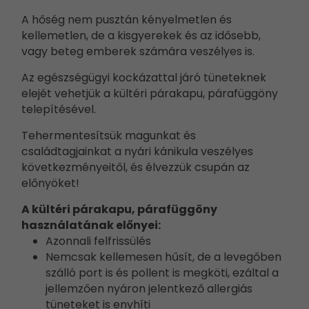
A hőség nem pusztán kényelmetlen és
kellemetlen, de a kisgyerekek és az idősebb,
vagy beteg emberek számára veszélyes is.
Az egészségügyi kockázattal járó tüneteknek
elejét vehetjük a kültéri párakapu, párafüggöny
telepítésével.
Tehermentesítsük magunkat és
családtagjainkat a nyári kánikula veszélyes
következményeitől, és élvezzük csupán az
előnyöket!
A kültéri párakapu, párafüggöny
használatának előnyei:
Azonnali felfrissülés
Nemcsak kellemesen hűsít, de a levegőben
szálló port is és pollent is megköti, ezáltal a
jellemzően nyáron jelentkező allergiás
tüneteket is enyhíti