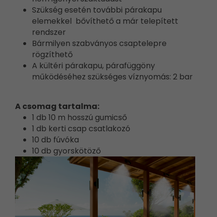
Szükség esetén további párakapu
elemekkel bővíthető a már telepített
rendszer
Bármilyen szabványos csaptelepre
rögzíthető
A kültéri párakapu, párafüggöny
működéséhez szükséges víznyomás: 2 bar
A csomag tartalma:
1 db 10 m hosszú gumicső
1 db kerti csap csatlakozó
10 db fúvóka
10 db gyorskötöző