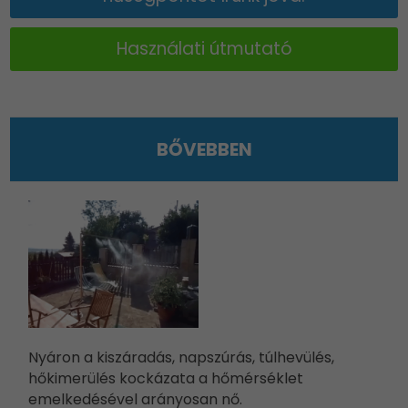
Használati útmutató
BŐVEBBEN
Nyáron a kiszáradás, napszúrás, túlhevülés,
hőkimerülés kockázata a hőmérséklet
emelkedésével arányosan nő.