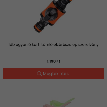
1db egyenlő kerti tömlő elzárószelep szerelvény
1,190 Ft
Megtekintés