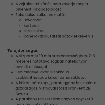
A zajtalan működés nem zavarja meg a
pihenést, kikapcsolódást
Sokoldalúan alkalmazható:
udvarban
kertben
teraszokon
panellakások, társasházak erkélyén is
Tulajdonságai:
A vízpermet 10 méteres hosszúságban, 2-3
méteres hatótávolságban hatékonyan
enyhíti a hőséget
Segítségével akár 10 fokkal is
csökkenthetjük a külső hőmérsékletet
A kültéri párakapu, párafüggöny használata
gazdaságos, vízfogyasztása óránként 2l/
fúvóka
A párakapu felszerelése nagyon egyszerű,
nem igényel szaktudást