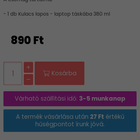
- 1 db Kulacs lapos - laptop táskába 380 ml
890 Ft
Kosárba
Várható szállítási idő:
3-5 munkanap
A termék vásárlása után
27 Ft
értékű
hűségpontot írunk jóvá.