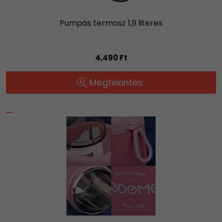
Pumpás termosz 1,9 literes
4,490 Ft
Megtekintés