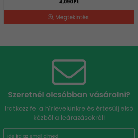
4,090 Ft
Megtekintés
Szeretnél olcsóbban vásárolni?
Iratkozz fel a hírlevelünkre és értesülj első
kézből a leárazásokról!