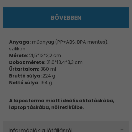
BŐVEBBEN
Anyaga:
műanyag (PP+ABS, BPA mentes),
szilikon
Mérete:
21,5*13*3,2 cm
Doboz mérete:
21,6*13,4*3,3 cm
Űrtartalom:
380 ml
Bruttó súlya:
224 g
Nettó súlya:
194 g
A lapos forma miatt ideális aktatáskába,
laptop táskába, női retikülbe.
Információk a jótállásról