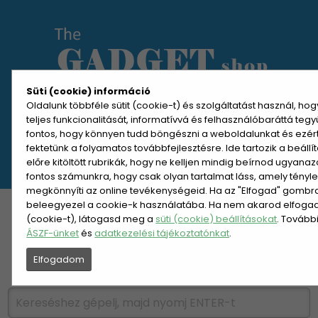
Süti (cookie) információ
Oldalunk többféle sütit (cookie-t) és szolgáltatást használ, ho
teljes funkcionalitását, informatívvá és felhasználóbaráttá teg
MENÜ MEGNYITÁSA
fontos, hogy könnyen tudd böngészni a weboldalunkat és ezér
fektetünk a folyamatos továbbfejlesztésre. Ide tartozik a beáll
előre kitöltött rubrikák, hogy ne kelljen mindig beírnod ugyana
REGISZTRÁCIÓ
BELÉPÉS
fontos számunkra, hogy csak olyan tartalmat láss, amely tényl
megkönnyíti az online tevékenységeid. Ha az "Elfogad" gombra 
beleegyezel a cookie-k használatába. Ha nem akarod elfogadn
KATEGÓRIÁK
HETI AJÁNLAT
(cookie-t), látogasd meg a
süti (cookie) beállításokat
. Tovább
ÁSZF-ünket
és
adatkezelési tájékoztatónkat
.
ÚJDONSÁGOK
NÉPSZERŰ
Elfogadom
PÁRSZÁZAS