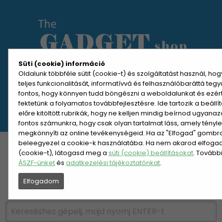
Süti (cookie) információ
Oldalunk többféle sütit (cookie-t) és szolgáltatást használ, ho
teljes funkcionalitását, informatívvá és felhasználóbaráttá teg
MENÜ MEGNYITÁSA
fontos, hogy könnyen tudd böngészni a weboldalunkat és ezér
fektetünk a folyamatos továbbfejlesztésre. Ide tartozik a beáll
előre kitöltött rubrikák, hogy ne kelljen mindig beírnod ugyana
REGISZTRÁCIÓ
BELÉPÉS
fontos számunkra, hogy csak olyan tartalmat láss, amely tényl
megkönnyíti az online tevékenységeid. Ha az "Elfogad" gombra 
beleegyezel a cookie-k használatába. Ha nem akarod elfogadn
KATEGÓRIÁK
HETI AJÁNLAT
(cookie-t), látogasd meg a
süti (cookie) beállításokat
. Tovább
ÁSZF-ünket
és
adatkezelési tájékoztatónkat
.
ÚJDONSÁGOK
NÉPSZERŰ
Elfogadom
PÁRSZÁZAS