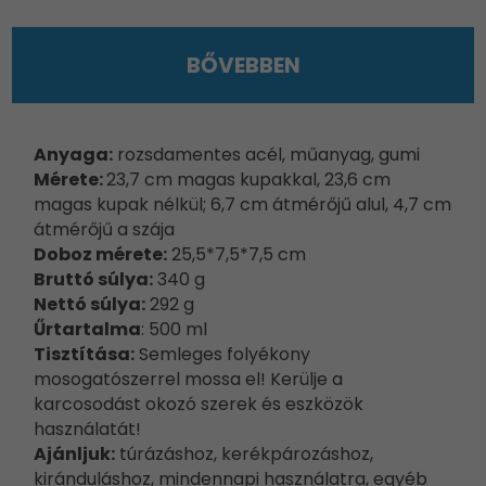
BŐVEBBEN
Anyaga:
rozsdamentes acél, műanyag, gumi
Mérete:
23,7 cm magas kupakkal, 23,6 cm
magas kupak nélkül; 6,7 cm átmérőjű alul, 4,7 cm
átmérőjű a szája
Doboz mérete:
25,5*7,5*7,5 cm
Bruttó súlya:
340 g
Nettó súlya:
292 g
Űrtartalma
: 5
00 ml
Tisztítása:
Semleges folyékony
mosogatószerrel mossa el! Kerülje a
karcosodást okozó szerek és eszközök
használatát!
Ajánljuk:
túrázáshoz, kerékpározáshoz,
kiránduláshoz, mindennapi használatra, egyéb