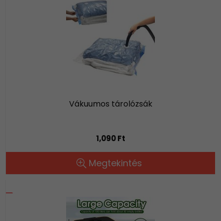
Vákuumos tárolózsák
1,090 Ft
Megtekintés