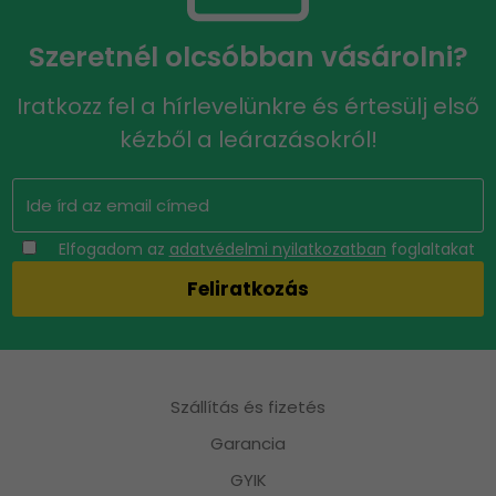
Szeretnél olcsóbban vásárolni?
Iratkozz fel a hírlevelünkre és értesülj első
kézből a leárazásokról!
Elfogadom az
adatvédelmi nyilatkozatban
foglaltakat
Szállítás és fizetés
Garancia
GYIK