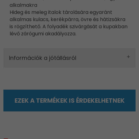
alkalmakra
Hideg és meleg italok tárolására egyaránt
alkalmas kulacs, kerékpárra, övre és hátizsákra
is rögzíthető. A folyadék szivárgását a kupakban
lévő zárógumi akadályozza.
Információk a jótállásról
EZEK A TERMÉKEK IS ÉRDEKELHETNEK