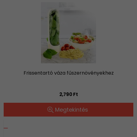
Frissentartó váza fűszernövényekhez
2,790 Ft
Megtekintés