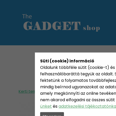
KATEGÓRIÁK
HETI AJÁN
Süti (cookie) információ
Oldalunk többféle sütit (cookie-t) és 
felhasználóbaráttá tegyük az oldalt
fektetünk a folyamatos továbbfejleszté
mindig beírnod ugyanazokat az adatok
Kerti termékek
Grill, szabadtéri főzés
Kolbá
amely megkönnyíti az online tevéken
nem akarod elfogadni az összes sütit
ünket
és
adatkezelési tájékoztatónk