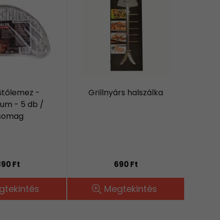
sütőlemez -
Grillnyárs halszálka
um - 5 db /
somag
90 Ft
690 Ft
gtekintés
Megtekintés