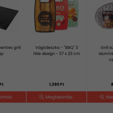
ntes grill
Vágódeszka - "BBQ" 3
Grill 
ap
féle design - 37 x 23 cm
alumíni
c
Ft
1,390 Ft
8
intés
Megtekintés
Me