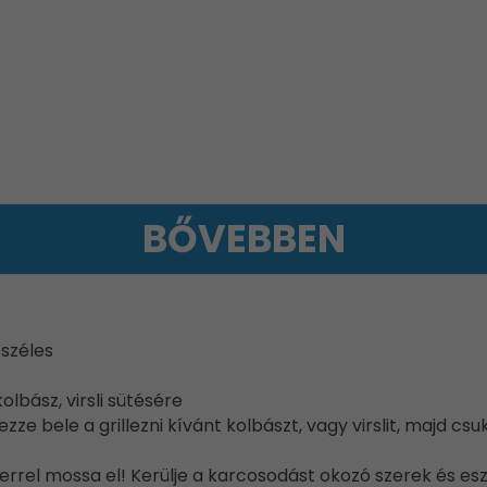
BŐVEBBEN
 széles
lbász, virsli sütésére
ezze bele a grillezni kívánt kolbászt, vagy virslit, majd c
rel mossa el! Kerülje a karcosodást okozó szerek és es