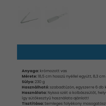
Anyaga:
krómozott vas
Mérete:
18,5 cm hosszú nyéllel együtt, 8,3 cm
Súlya:
230 g
Használható:
szabadtűzön, egyszerre 6 db ko
Használata:
Nyissa szét a kolbászsütőt, hely
így sütőkesztyű használata ajánlott!
Tisztítása:
Semleges folyékony mosogatószer