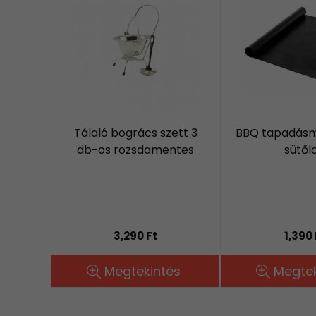
Tálaló bogrács szett 3
BBQ tapadásme
db-os rozsdamentes
sütől
3,290 Ft
1,390 
Megtekintés
Megtek