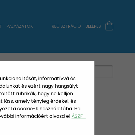
T
PÁLYÁZATOK
REGISZTRÁCIÓ
BELÉPÉS
funkcionalitását, informatívvá és
dalunkat és ezért nagy hangsúlyt
öltött rubrikák, hogy ne kelljen
 láss, amely tényleg érdekel, és
yezel a cookie-k használatába. Ha
További információért olvasd el
ÁSZF-
ÜTŐ