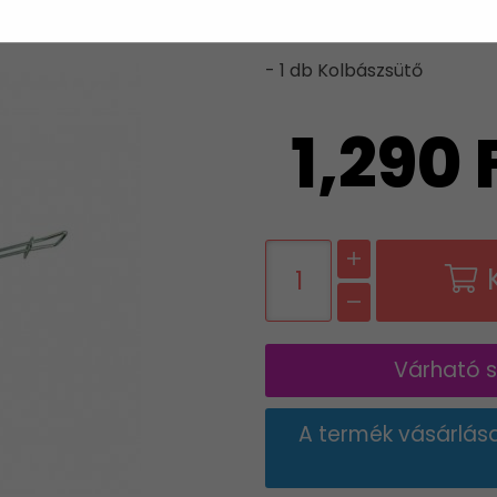
A csomag tartalma:
- 1 db Kolbászsütő
1,290 
Várható sz
A termék vásárlás