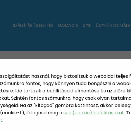
SZÁLLÍTÁS ÉS FIZETÉS
GARANCIA
GYIK
ÜGYFÉLSZOLGÁLA
LAT
ÚJDONSÁGOK
NÉPSZERŰ
PÁRSZÁZAS
szolgáltatást használ, hogy biztosítsuk a weboldal teljes 
. Számunkra fontos, hogy könnyen tudd böngészni a webol
sre. Ide tartozik a beállításaid elmentése és az előre kit
at. Szintén fontos számunkra, hogy csak olyan tartalmat
szsütő
ységeid. Ha az "Elfogad" gombra kattintasz, akkor beleeg
 (cookie-t), látogasd meg a
süti (cookie) beállításokat
. 
KOLBÁSZS
at
.