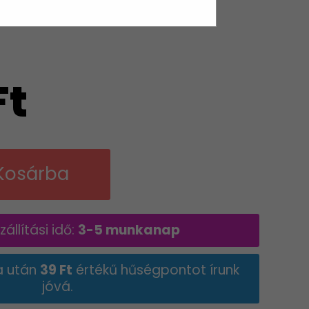
Ft
Kosárba
állítási idő:
3-5 munkanap
a után
39 Ft
értékű hűségpontot írunk
jóvá.