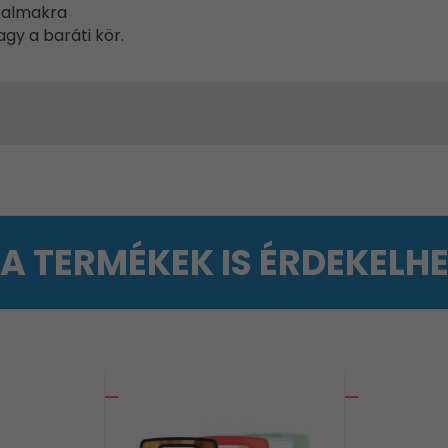
lkalmakra
agy a baráti kör.
 A TERMÉKEK IS ÉRDEKELH