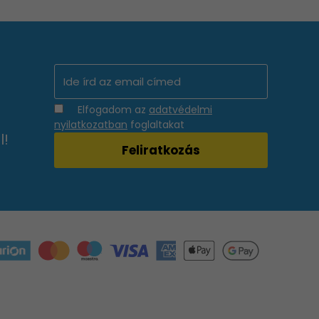
Elfogadom az
adatvédelmi
nyilatkozatban
foglaltakat
l!