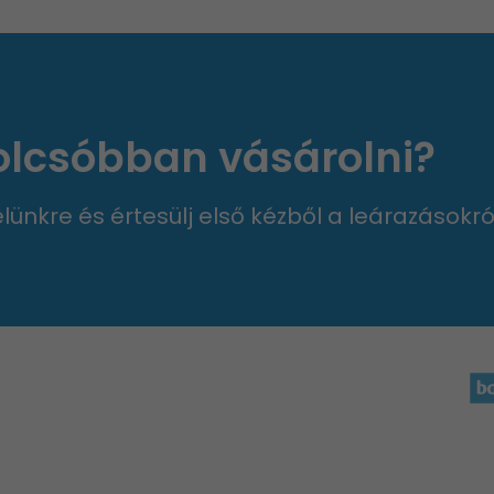
 olcsóbban vásárolni?
velünkre és értesülj első kézből a leárazásokró