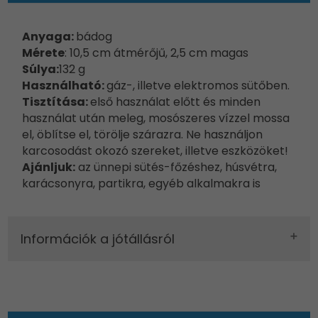
Anyaga:
bádog
Mérete
: 10,5 cm átmérőjű, 2,5 cm magas
Súlya:
132 g
Használható:
gáz-, illetve elektromos sütőben.
Tisztítása:
első használat előtt és minden
használat után meleg, mosószeres vízzel mossa
el, öblítse el, törölje szárazra. Ne használjon
karcosodást okozó szereket, illetve eszközöket!
Ajánljuk:
az ünnepi sütés-főzéshez, húsvétra,
karácsonyra, partikra, egyéb alkalmakra is
Információk a jótállásról