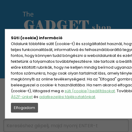
Süti (cookie) információ
Oldalunk többféle sütit (cookie-t) és szolgáltatást használ, ho
teljes funkcionalitását, informatívvá és felhasználóbaráttá teg
MENÜ MEGNYITÁSA
fontos, hogy könnyen tudd böngészni a weboldalunkat és ezér
fektetünk a folyamatos továbbfejlesztésre. Ide tartozik a beáll
előre kitöltött rubrikák, hogy ne kelljen mindig beírnod ugyana
REGISZTRÁCIÓ
BELÉPÉS
fontos számunkra, hogy csak olyan tartalmat láss, amely tényl
megkönnyíti az online tevékenységeid. Ha az "Elfogad" gombra 
beleegyezel a cookie-k használatába. Ha nem akarod elfogadn
KATEGÓRIÁK
HETI AJÁNLAT
(cookie-t), látogasd meg a
süti (cookie) beállításokat
. Tovább
ÁSZF-ünket
és
adatkezelési tájékoztatónkat
.
ÚJDONSÁGOK
NÉPSZERŰ
Elfogadom
PÁRSZÁZAS