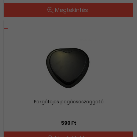
Megtekintés
Forgófejes pogácsaszaggató
590 Ft