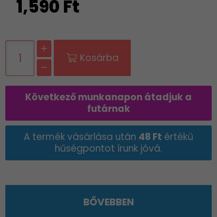
1,590 Ft
Kosárba
Következő munkanapon átadjuk a
futárnak
A termék vásárlása után
48 Ft
értékű
hűségpontot írunk jóvá.
BŐVEBBEN