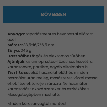
BŐVEBBEN
Anyaga:
tapadásmentes bevonattal ellátott
acél
Mérete:
38,5*16,7*6,5 cm
Súlya:
245 g
Használható:
gáz és elektomos sütőben
Ajánljuk:
az ünnepi sütés-főzéshez, húsvétra,
karácsonyra, partikra, egyéb alkalmakra is
Tisztítása:
első használat előtt és minden
használat után meleg, mosószeres vízzel mossa
el, öblítse el, törölje szárazra. Ne használjon
karcosodást okozó szereket és eszközöket!
Mosogatógépben mosható.
Minden károsanyagtól mentes!