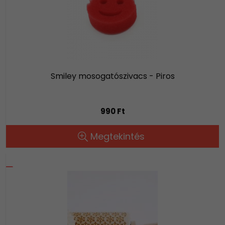
Smiley mosogatószivacs - Piros
990 Ft
Megtekintés