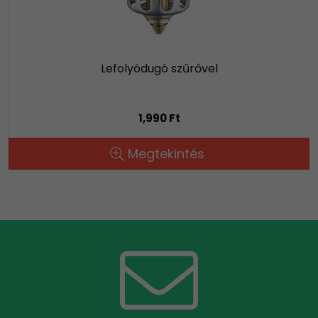
Lefolyódugó szűrővel
1,990 Ft
Megtekintés