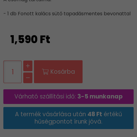
- 1 db Fonott kalács sütő tapadásmentes bevonattal
1,590 Ft
Kosárba
Várható szállítási idő:
3-5 munkanap
A termék vásárlása után
48 Ft
értékű
hűségpontot írunk jóvá.